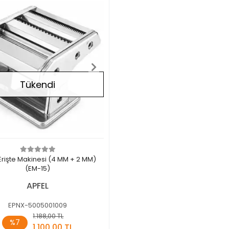
Tükendi
Erişte Makinesi (4 MM + 2 MM)
(EM-15)
APFEL
EPNX-5005001009
1.188,00 TL
Stokta Yok
%7
1.100,00 TL