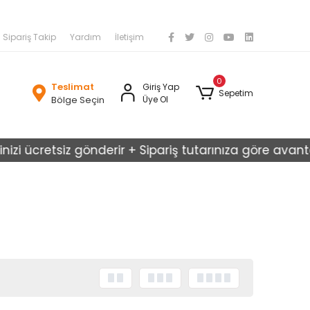
Sipariş Takip
Yardım
İletişim
0
Teslimat
Giriş Yap
Sepetim
Bölge Seçin
Üye Ol
zi ücretsiz gönderir + Sipariş tutarınıza göre avantajl