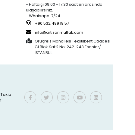
- Haftaiçi 09:00 - 17:30 saatleri arasında
ulaşabilirsiniz.
- Whatsapp 7/24
+90 532 499 18 57
info@artizanmutfak.com
Oruçreis Mahallesi Tekstilkent Caddesi
G1 Blok Kat:2 No: 242-243 Esenler/
İSTANBUL
i Takip
n