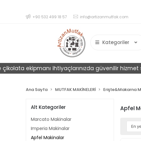
+90 532 499 18 57
info@artizanmutfak.com
Kategoriler
çikolata ekipmanı ihtiyaçlarınızda güvenilir hizmet su
Ana Sayfa
MUTFAK MAKİNELERİ
Erişte&Makarna Ma
Alt Kategoriler
Apfel M
Marcato Makinalar
Imperia Makinalar
Apfel Makinalar