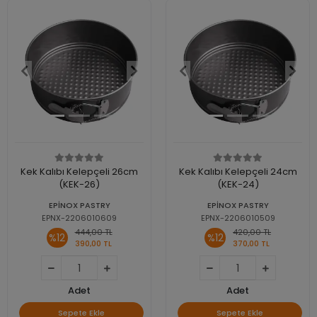
Kek Kalıbı Kelepçeli 26cm
Kek Kalıbı Kelepçeli 24cm
(KEK-26)
(KEK-24)
EPİNOX PASTRY
EPİNOX PASTRY
EPNX-2206010609
EPNX-2206010509
444,00 TL
420,00 TL
%12
%12
390,00 TL
370,00 TL
Adet
Adet
Sepete Ekle
Sepete Ekle