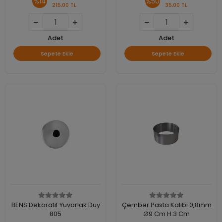
%14
%50
215,00 TL
35,00 TL
Adet
Adet
Sepete Ekle
Sepete Ekle
BENS Dekoratif Yuvarlak Duy
Çember Pasta Kalıbı 0,8mm
805
Ø9 Cm H:3 Cm