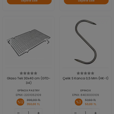
Sepete Ekle
Sepete Ekle
Glaso Teli 30x40 cm (GTD-
Çelik S Kanca 0,5 Mm (HK-1)
34)
EPİNOX PASTRY
EPINOX
EPNX-2201052109
EPNX-8403000109
396,00 TL
51,60 TL
%12
%3
350,00 TL
50,00 TL