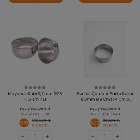
Mayonez Kabı 0,7 mm Ø28
Puntalı Çember Pasta Kalıbı
H:15 cm 7 LT
0,8mm Ø9 Cm H:4 Cm 6
Adet
equry equipment
equry equipment
ART-MYNZ-1528
ART-PSTC8-P940
1.306,80 TL
300,00 TL
%33
%30
870,00 TL
210,00 TL