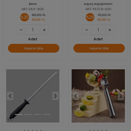
Bens
equry equipment
ART-DUY-805
ART-PSTC8-930
80,00 TL
70,00 TL
%25
%29
60,00 TL
50,00 TL
Adet
Adet
Sepete Ekle
Sepete Ekle