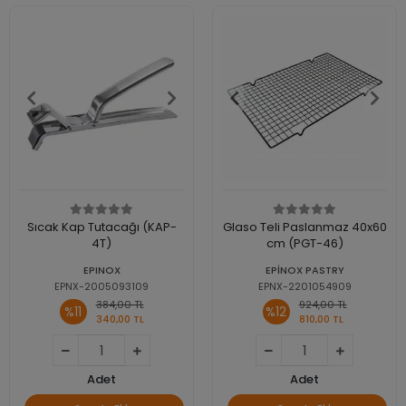
Sıcak Kap Tutacağı (KAP-
Glaso Teli Paslanmaz 40x60
4T)
cm (PGT-46)
EPINOX
EPİNOX PASTRY
EPNX-2005093109
EPNX-2201054909
384,00 TL
924,00 TL
%11
%12
340,00 TL
810,00 TL
Adet
Adet