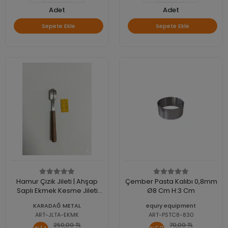
Adet
Adet
Sepete Ekle
Sepete Ekle
Hamur Çizik Jileti | Ahşap
Çember Pasta Kalıbı 0,8mm
Saplı Ekmek Kesme Jileti
Ø8 Cm H:3 Cm
(Yedek Jiletli)
KARADAĞ METAL
equry equipment
ART-JLTA-EKMK
ART-PSTC8-830
250,00 TL
70,00 TL