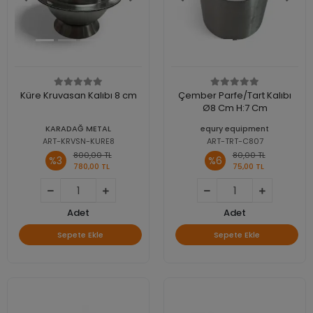
Küre Kruvasan Kalıbı 8 cm
Çember Parfe/Tart Kalıbı
Ø8 Cm H:7 Cm
KARADAĞ METAL
equry equipment
ART-KRVSN-KURE8
ART-TRT-C807
800,00 TL
80,00 TL
%3
%6
780,00 TL
75,00 TL
Adet
Adet
Sepete Ekle
Sepete Ekle