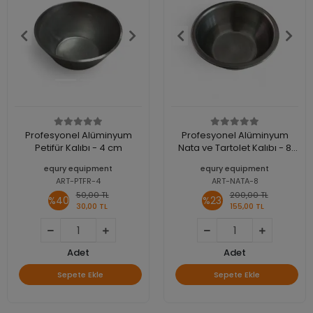
Profesyonel Alüminyum
Profesyonel Alüminyum
Petifür Kalıbı - 4 cm
Nata ve Tartolet Kalıbı - 8
cm
equry equipment
equry equipment
ART-PTFR-4
ART-NATA-8
50,00 TL
200,00 TL
%40
%23
30,00 TL
155,00 TL
Adet
Adet
Sepete Ekle
Sepete Ekle