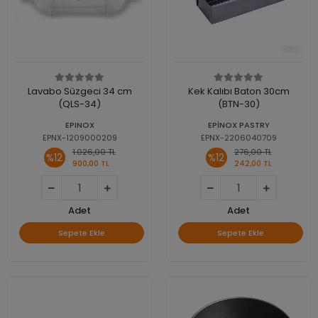
Lavabo Süzgeci 34 cm
Kek Kalıbı Baton 30cm
(QLS-34)
(BTN-30)
EPINOX
EPİNOX PASTRY
EPNX-1209000209
EPNX-2206040709
1.026,00 TL
276,00 TL
%12
%12
900,00 TL
242,00 TL
Adet
Adet
Sepete Ekle
Sepete Ekle