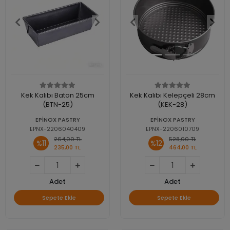
Kek Kalıbı Baton 25cm
Kek Kalıbı Kelepçeli 28cm
(BTN-25)
(KEK-28)
EPİNOX PASTRY
EPİNOX PASTRY
EPNX-2206040409
EPNX-2206010709
264,00 TL
528,00 TL
%11
%12
235,00 TL
464,00 TL
Adet
Adet
Sepete Ekle
Sepete Ekle