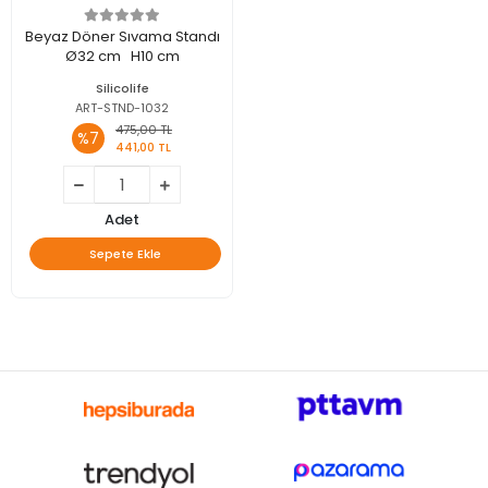
Beyaz Döner Sıvama Standı
Ø32 cm H10 cm
Silicolife
ART-STND-1032
475,00 TL
%7
441,00 TL
Adet
Sepete Ekle