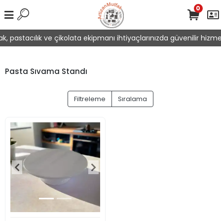
0
k, pastacılık ve çikolata ekipmanı ihtiyaçlarınızda güvenilir hizme
Pasta Sıvama Standı
Filtreleme
Sıralama