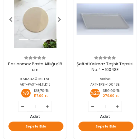
Paslanmaz Pasta Altlığı ⌀18
Şeffaf Kırılmaz Teşhir Tepsisi
cm
No:4 - 1004SE
KARADAĞ METAL
Arsiva
ART-PAST-ALTLK18
ART-TPSI-1004SE
128,70 TL
350,00 TL
%9
%20
117,00 TL
279,00 TL
Adet
Adet
Sepete Ekle
Sepete Ekle