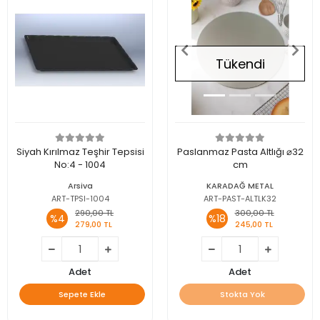
Tükendi
Siyah Kırılmaz Teşhir Tepsisi
Paslanmaz Pasta Altlığı ⌀32
No:4 - 1004
cm
Arsiva
KARADAĞ METAL
ART-TPSI-1004
ART-PAST-ALTLK32
290,00 TL
300,00 TL
%4
%18
279,00 TL
245,00 TL
Adet
Adet
Sepete Ekle
Stokta Yok