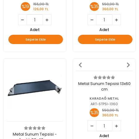
155,00 TL
550,00 TL
%19
%35
126,00 TL
360,00 TL
Adet
Adet
Sepete Ekle
Sepete Ekle
Metal Sunum Tepsisi 13x60
cm
KARADAĞ METAL
ART-STPSI-1360
550,00 TL
%35
360,00 TL
Metal Sunum Tepsisi -
Adet