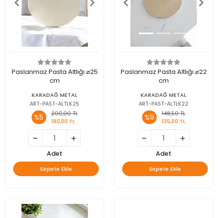
Paslanmaz Pasta Altlığı ⌀25
Paslanmaz Pasta Altlığı ⌀22
cm
cm
KARADAĞ METAL
KARADAĞ METAL
ART-PAST-ALTLK25
ART-PAST-ALTLK22
200,00 TL
148,50 TL
%5
%9
190,00 TL
135,00 TL
Adet
Adet
Sepete Ekle
Sepete Ekle