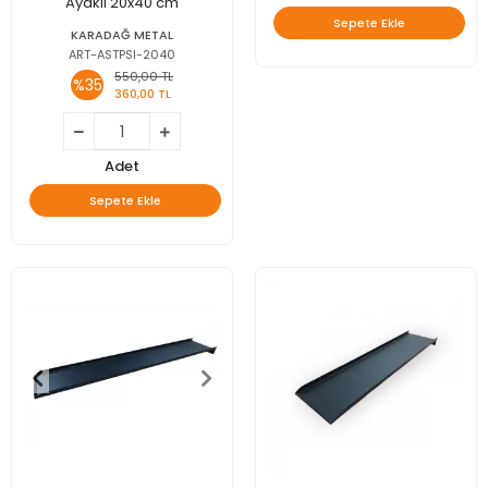
Ayaklı 20x40 cm
Sepete Ekle
KARADAĞ METAL
ART-ASTPSI-2040
550,00 TL
%35
360,00 TL
Adet
Sepete Ekle