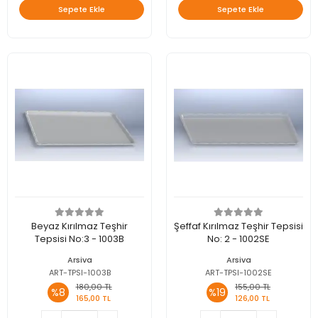
Sepete Ekle
Sepete Ekle
Beyaz Kırılmaz Teşhir
Şeffaf Kırılmaz Teşhir Tepsisi
Tepsisi No:3 - 1003B
No: 2 - 1002SE
Arsiva
Arsiva
ART-TPSI-1003B
ART-TPSI-1002SE
180,00 TL
155,00 TL
%8
%19
165,00 TL
126,00 TL