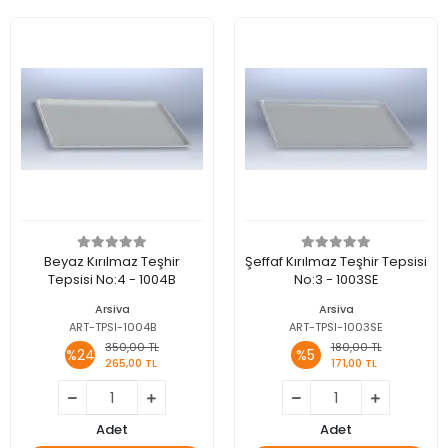
Beyaz Kırılmaz Teşhir
Şeffaf Kırılmaz Teşhir Tepsisi
Tepsisi No:4 - 1004B
No:3 - 1003SE
Arsiva
Arsiva
ART-TPSI-1004B
ART-TPSI-1003SE
350,00 TL
180,00 TL
%24
%5
265,00 TL
171,00 TL
Adet
Adet