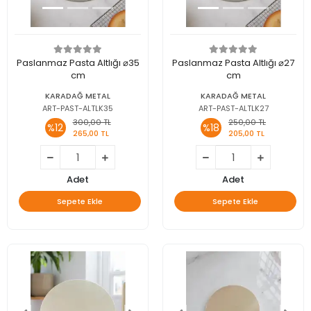
Paslanmaz Pasta Altlığı ⌀35
Paslanmaz Pasta Altlığı ⌀27
cm
cm
KARADAĞ METAL
KARADAĞ METAL
ART-PAST-ALTLK35
ART-PAST-ALTLK27
300,00 TL
250,00 TL
%12
%18
265,00 TL
205,00 TL
Adet
Adet
Sepete Ekle
Sepete Ekle