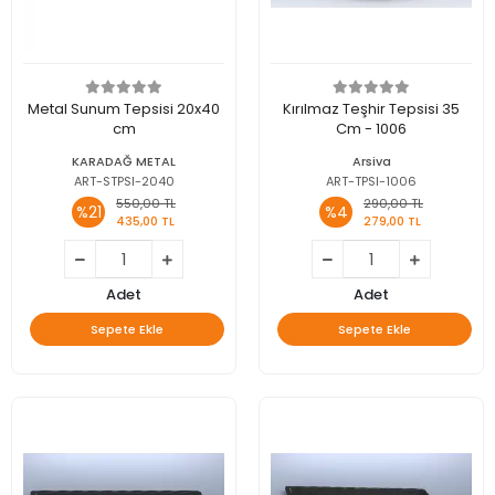
Metal Sunum Tepsisi 20x40
Kırılmaz Teşhir Tepsisi 35
cm
Cm - 1006
KARADAĞ METAL
Arsiva
ART-STPSI-2040
ART-TPSI-1006
550,00 TL
290,00 TL
%21
%4
435,00 TL
279,00 TL
Adet
Adet
Sepete Ekle
Sepete Ekle