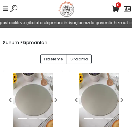
0
stacılık ve çikolata ekipmanı ihtiyaçlarınızda güvenilir hizmet sun
Sunum Ekipmanları
Filtreleme
Sıralama