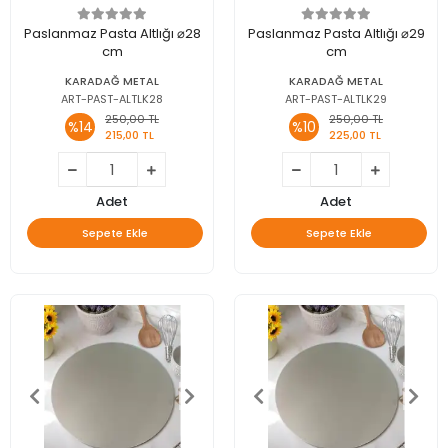
Paslanmaz Pasta Altlığı ⌀28
Paslanmaz Pasta Altlığı ⌀29
cm
cm
KARADAĞ METAL
KARADAĞ METAL
ART-PAST-ALTLK28
ART-PAST-ALTLK29
250,00 TL
250,00 TL
%14
%10
215,00 TL
225,00 TL
Adet
Adet
Sepete Ekle
Sepete Ekle