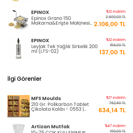
(EC-180)
EPINOX
%12 indirim
2.400,00 TL
Epinox Grano 150
Makarna&Erişte Makinesi
2.106,00 TL
2mm+4mm (GR-150)
EPINOX
%12 indirim
156,00 TL
Leylak Tek Yağlık Sirkelik 200
ml (LTS-02)
137,00 TL
EPINOX
%12 indirim
1.026,00 TL
Lavabo Süzgeci 34 cm
İlgi Görenler
(QLS-34)
900,00 TL
KARADAĞ METAL
%14 indirim
MFS Moulds
%17 indirim
250,00 TL
Paslanmaz Pasta Altlığı ⌀28
762,40 TL
210 Gr. Polikarbon Tablet
cm
215,00 TL
Çikolata Kalıbı - 0553 |
634,14 TL
Dubai Çikolata Kalıbı
Greyas Moulds
%27 indirim
Artizan Mutfak
%47 indirim
801,02 TL
Polikarbon Special Pralin
199,00 TL
10-75 ÇOK KULLANIMLIK