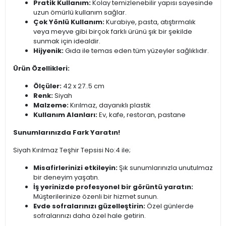
Pratik Kullanım:
Kolay temizlenebilir yapısı sayesinde
uzun ömürlü kullanım sağlar.
Çok Yönlü Kullanım:
Kurabiye, pasta, atıştırmalık
veya meyve gibi birçok farklı ürünü şık bir şekilde
sunmak için idealdir.
Hijyenik:
Gıda ile temas eden tüm yüzeyler sağlıklıdır.
Ürün Özellikleri:
Ölçüler:
42 x 27..5 cm
Renk:
Siyah
Malzeme:
Kırılmaz, dayanıklı plastik
Kullanım Alanları:
Ev, kafe, restoran, pastane
Sunumlarınızda Fark Yaratın!
Siyah Kırılmaz Teşhir Tepsisi No:4 ile;
Misafirlerinizi etkileyin:
Şık sunumlarınızla unutulmaz
bir deneyim yaşatın.
İş yerinizde profesyonel bir görüntü yaratın:
Müşterilerinize özenli bir hizmet sunun.
Evde sofralarınızı güzelleştirin:
Özel günlerde
sofralarınızı daha özel hale getirin.