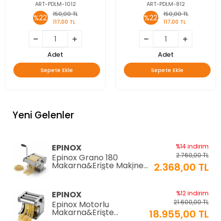
ART-PDLM-1012
ART-PDLM-812
150,00 TL
150,00 TL
%22
%22
117,00 TL
117,00 TL
Adet
Adet
Sepete Ekle
Sepete Ekle
Yeni Gelenler
EPINOX
%14 indirim
2.760,00 TL
Epinox Grano 180
Makarna&Erişte Makinesi
2.368,00 TL
2mm+6mm (GR-180)
EPINOX
%12 indirim
21.600,00 TL
Epinox Motorlu
Makarna&Erişte
18.955,00 TL
Makinesi 2mm+6mm