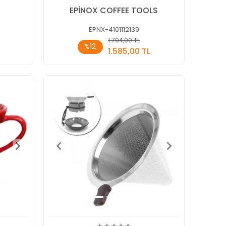
EPİNOX COFFEE TOOLS
EPNX-4101112139
1.794,00 TL
kle
Sepete Ekle
%12
1.585,00 TL
Adet