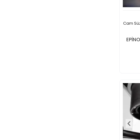
Cam Süz
EPİN