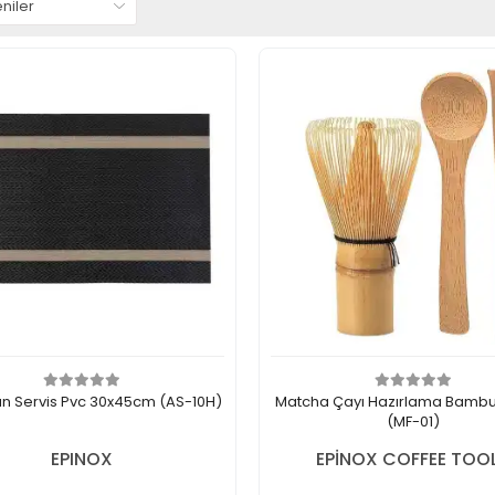
n Servis Pvc 30x45cm (AS-10H)
Matcha Çayı Hazırlama Bambu 
(MF-01)
EPINOX
EPİNOX COFFEE TOO