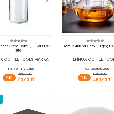
rench Press Camı (350 ML) (YC-
Demlik 400 ml Cam Süzgeç (
350)
OX COFFEE TOOLS MARKA
EPİNOX COFFEE TOO
ART-FRNCH-YC350
EPNX-3801001309
100,00 TL
510,00 TL
Sepete Ekle
Sepete E
%10
%10
90,00 TL
460,00 TL
Adet
Adet