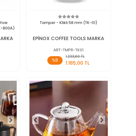
ahve
Tamper - Klikli 58 mm (TK-01)
K-800A)
MARKA
EPİNOX COFFEE TOOLS MARKA
ART-TMPR-TK01
1.293,60 TL
kle
Sepete Ekle
%8
1.185,00 TL
Adet