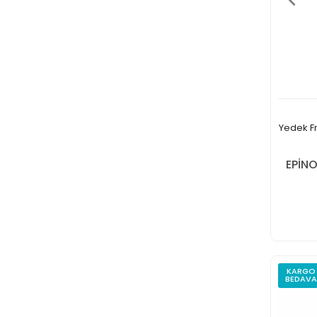
Yedek F
EPİN
KARGO
BEDAVA