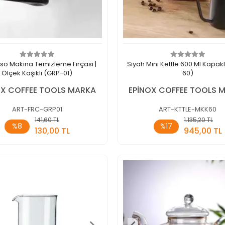
so Makina Temizleme Fırçası |
Siyah Mini Kettle 600 Ml Kapak
Ölçek Kaşıklı (GRP-01)
60)
OX COFFEE TOOLS MARKA
EPİNOX COFFEE TOOLS 
ART-FRC-GRP01
ART-KTTLE-MKK60
141,60 TL
1.135,20 TL
Sepete Ekle
Sepete E
%8
%17
130,00 TL
945,00 TL
Adet
Adet