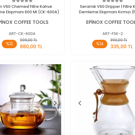
 V60 Chemex| Filtre Kahve
Seramik V60 Dripper | Filtre
e Ekipmanı 600 Ml (CK-600A)
Demleme Ekipmanı Kırmızı (
PİNOX COFFEE TOOLS
EPİNOX COFFEE TOO
ART-CK-600A
ART-FSK-2
999,00 TL
390,00 TL
Sepete Ekle
Sepete E
%12
%14
880,00 TL
335,00 TL
Adet
Adet