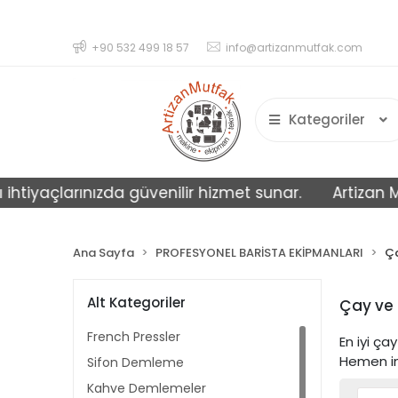
+90 532 499 18 57
info@artizanmutfak.com
Kategoriler
açlarınızda güvenilir hizmet sunar.
Artizan Mutfak 
Ana Sayfa
PROFESYONEL BARİSTA EKİPMANLARI
Ça
Alt Kategoriler
Çay ve 
French Pressler
En iyi ç
Hemen in
Sifon Demleme
Kahve Demlemeler