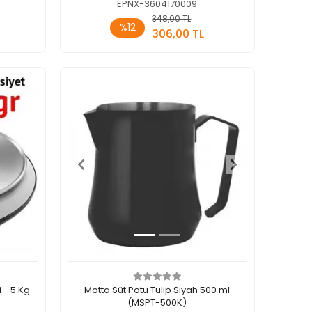
EPNX-3604170009
348,00 TL
kle
Sepete Ekle
%12
306,00 TL
Adet
 - 5 Kg
Motta Süt Potu Tulip Siyah 500 ml
(MSPT-500K)