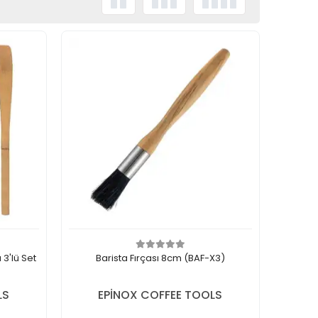
3'lü Set
Barista Fırçası 8cm (BAF-X3)
LS
EPİNOX COFFEE TOOLS