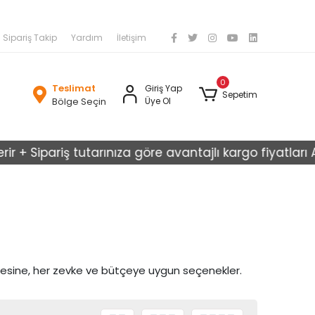
Sipariş Takip
Yardım
İletişim
0
Teslimat
Giriş Yap
Sepetim
Bölge Seçin
Üye Ol
Sipariş tutarınıza göre avantajlı kargo fiyatları Artiza
nesine, her zevke ve bütçeye uygun seçenekler.