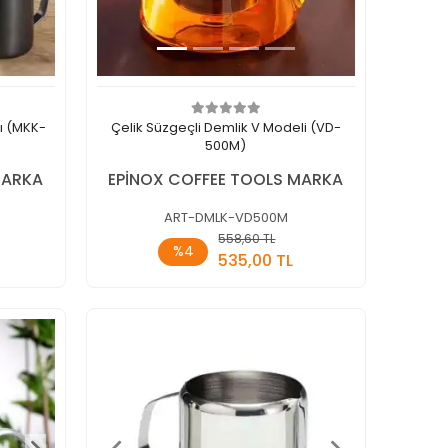
lı (MKK-
Çelik Süzgeçli Demlik V Modeli (VD-
500M)
MARKA
EPİNOX COFFEE TOOLS MARKA
ART-DMLK-VD500M
558,60 TL
kle
Sepete Ekle
%4
535,00 TL
Adet