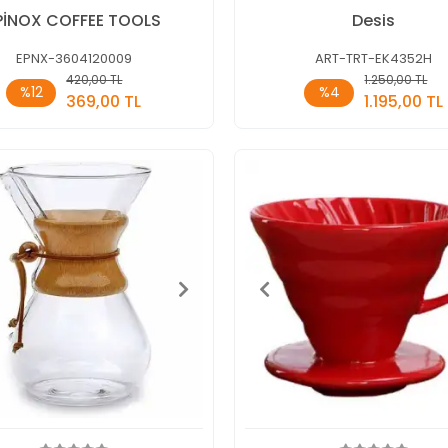
PİNOX COFFEE TOOLS
Desis
EPNX-3604120009
ART-TRT-EK4352H
420,00 TL
1.250,00 TL
Sepete Ekle
Sepete E
%12
%4
369,00 TL
1.195,00 TL
Adet
Adet