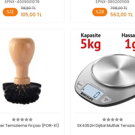
EPNX-4009001079
EPNX-3802001109
118,80 TL
798,00 TL
Sepete Ekle
Sepete E
%12
%29
105,00 TL
563,00 TL
Adet
Adet
lter Temizleme Fırçası (POR-X1)
EK4352H Dijital Mutfak Terazisi