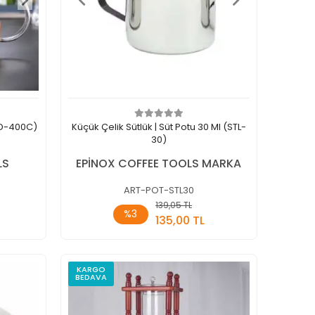
CD-400C)
Küçük Çelik Sütlük | Süt Potu 30 Ml (STL-
30)
LS
EPİNOX COFFEE TOOLS MARKA
ART-POT-STL30
139,05 TL
kle
Sepete Ekle
%3
135,00 TL
Adet
KARGO
BEDAVA