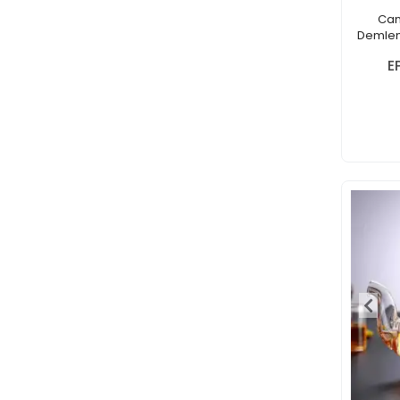
Cam
Demlem
E