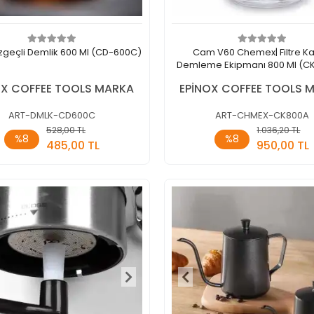
geçli Demlik 600 Ml (CD-600C)
Cam V60 Chemex| Filtre K
Demleme Ekipmanı 800 Ml (C
OX COFFEE TOOLS MARKA
EPİNOX COFFEE TOOLS 
ART-DMLK-CD600C
ART-CHMEX-CK800A
528,00 TL
1.036,20 TL
Sepete Ekle
Sepete E
%8
%8
485,00 TL
950,00 TL
Adet
Adet