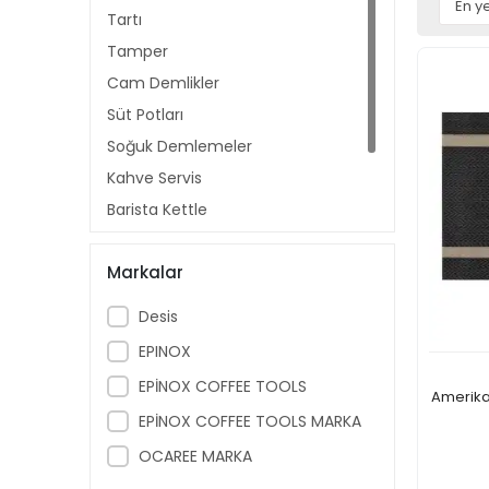
Tartı
Tamper
Cam Demlikler
Süt Potları
Soğuk Demlemeler
Kahve Servis
Barista Kettle
Termos
Markalar
Makine Fırçaları
Desis
EPINOX
EPİNOX COFFEE TOOLS
Amerika
EPİNOX COFFEE TOOLS MARKA
OCAREE MARKA