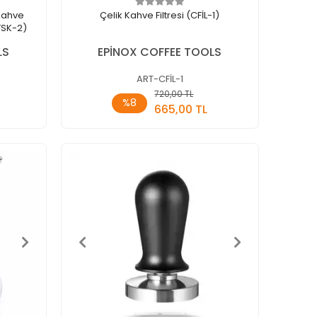
 Kahve
Çelik Kahve Filtresi (CFİL-1)
FSK-2)
LS
EPİNOX COFFEE TOOLS
ART-CFİL-1
720,00 TL
kle
Sepete Ekle
%8
665,00 TL
Adet