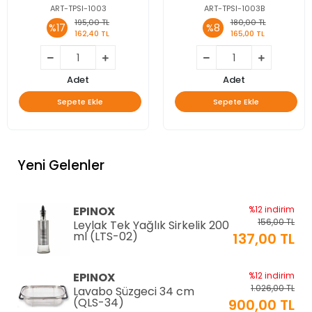
ART-TPSI-1003
ART-TPSI-1003B
195,00 TL
180,00 TL
%17
%8
162,40 TL
165,00 TL
Adet
Adet
Sepete Ekle
Sepete Ekle
Yeni Gelenler
EPINOX
%12 indirim
156,00 TL
Leylak Tek Yağlık Sirkelik 200
ml (LTS-02)
137,00 TL
EPINOX
%12 indirim
1.026,00 TL
Lavabo Süzgeci 34 cm
(QLS-34)
900,00 TL