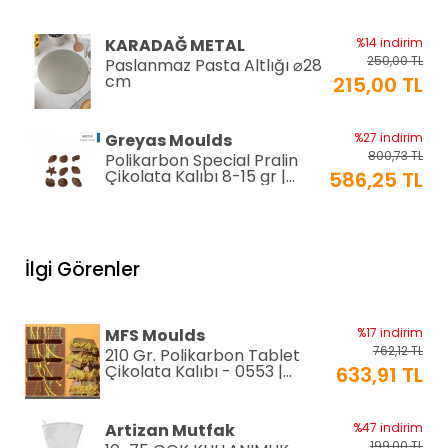
KARADAĞ METAL
%14 indirim
250,00 TL
Paslanmaz Pasta Altlığı ⌀28
cm
215,00 TL
Greyas Moulds
%27 indirim
800,73 TL
Polikarbon Special Pralin
Çikolata Kalıbı 8-15 gr |
586,25 TL
Cm-3416
equry equipment
%33 indirim
1.306,80 TL
Mayonez Kabı 0,7 mm Ø28
İlgi Görenler
H:15 cm 7 LT
870,00 TL
EPİNOX PASTRY
%2 indirim
MFS Moulds
%17 indirim
192,00 TL
Silikon Çırpıcı 25 cm (SSC-
762,12 TL
210 Gr. Polikarbon Tablet
25)
188,00 TL
Çikolata Kalıbı - 0553 |
633,91 TL
Dubai Çikolata Kalıbı
EPINOX
%12 indirim
Artizan Mutfak
%47 indirim
118,80 TL
Amerikan Servis Pvc
199,00 TL