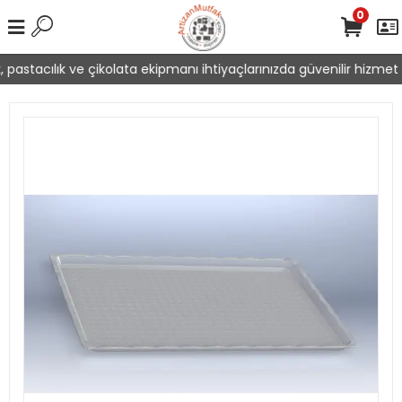
0
pastacılık ve çikolata ekipmanı ihtiyaçlarınızda güvenilir hizmet s