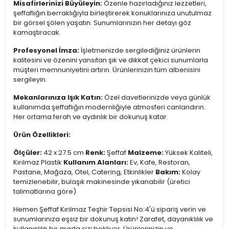
Misafirlerinizi Büyüleyin:
Özenle hazırladığınız lezzetleri,
şeffaflığın berraklığıyla birleştirerek konuklarınıza unutulmaz
bir görsel şölen yaşatın. Sunumlarınızın her detayı göz
kamaştıracak.
Profesyonel İmza:
İşletmenizde sergilediğiniz ürünlerin
kalitesini ve özenini yansıtan şık ve dikkat çekici sunumlarla
müşteri memnuniyetini artırın. Ürünlerinizin tüm albenisini
sergileyin.
Mekanlarınıza Işık Katın:
Özel davetlerinizde veya günlük
kullanımda şeffaflığın modernliğiyle atmosferi canlandırın.
Her ortama ferah ve aydınlık bir dokunuş katar.
Ürün Özellikleri:
Ölçüler:
42 x 27.5 cm
Renk:
Şeffaf
Malzeme:
Yüksek Kaliteli,
Kırılmaz Plastik
Kullanım Alanları:
Ev, Kafe, Restoran,
Pastane, Mağaza, Otel, Catering, Etkinlikler
Bakım:
Kolay
temizlenebilir, bulaşık makinesinde yıkanabilir (üretici
talimatlarına göre)
Hemen Şeffaf Kırılmaz Teşhir Tepsisi No:4'ü sipariş verin ve
sunumlarınıza eşsiz bir dokunuş katın! Zarafet, dayanıklılık ve
kullanışlılık bir arada sizi bekliyor. Ürünlerinizin ve