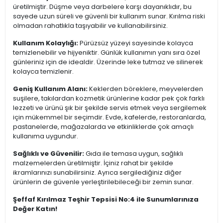
üretilmiştir. Düşme veya darbelere karşı dayanıklıdır, bu
sayede uzun süreli ve güvenli bir kullanım sunar. Kırılma riski
olmadan rahatlıkla taşıyabilir ve kullanabilirsiniz.
Kullanım Kolaylığı:
Pürüzsüz yüzeyi sayesinde kolayca
temizlenebilir ve hijyeniktir. Günlük kullanımın yanı sıra özel
günleriniz için de idealdir. Üzerinde leke tutmaz ve silinerek
kolayca temizlenir.
Geniş Kullanım Alanı:
Keklerden böreklere, meyvelerden
suşilere, takılardan kozmetik ürünlerine kadar pek çok farklı
lezzeti ve ürünü şık bir şekilde servis etmek veya sergilemek
için mükemmel bir seçimdir. Evde, kafelerde, restoranlarda,
pastanelerde, mağazalarda ve etkinliklerde çok amaçlı
kullanıma uygundur.
Sağlıklı ve Güvenilir:
Gıda ile temasa uygun, sağlıklı
malzemelerden üretilmiştir. İçiniz rahat bir şekilde
ikramlarınızı sunabilirsiniz. Ayrıca sergilediğiniz diğer
ürünlerin de güvenle yerleştirilebileceği bir zemin sunar.
Şeffaf Kırılmaz Teşhir Tepsisi No:4 ile Sunumlarınıza
Değer Katın!