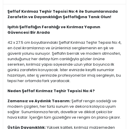
Şeffaf Kırılmaz Teşhir Tepsisi No:4 ile Sunumlarınızda
Zarafetin ve Dayanıklılığın Şeffaflığına Tanık Olun!
Işıltılı Şeffaflığın Ferahlığı ve Kırılmaz Yapının
Güvencesi Bir Arada
42 x 27.5 cm boyutlarındaki Şeffaf Kırılmaz Teşhir Tepsisi No:4,
en özel ikramlarınızı ve ürünlerinizi sergilemenin en şık ve
güvenli yolunu sunuyor. Şeffafın berrak ve modern atmosferi,
sunduğunuz her detayı tüm canlılığıyla gözler önüne
sererken, kırılmaz yapısı sayesinde uzun yıllar boyunca ilk
günkü zarafetini koruyacak. İster evinizde keyifli sunumlar
hazırlayın, ister iş yerinizde profesyonel bir imaj sergileyin, bu
tepsi her ortamda fark yaratacak.
Neden Şeffaf Kırılmaz Teşhir Tepsisi No:4?
Zamansız ve Aydınlık Tasarım:
Şeffaf rengin sadeliği ve
modern çizgileri, her türlü sunum ve dekora kolayca uyum
sağlar. Sunumlarınıza ferah, davetkar ve dikkat çekici bir
hava katar. İçeriğin tüm güzelliğini ve rengini ön plana çıkarır.
Üstün Dayanıklılık:
Yüksek kaliteli, kırılmaz malzemeden