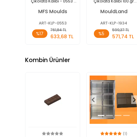
Çikolata Kalıbı - 0553 |
Çikolata Kalıbı 100.gr
Dubai Çikolata Kalıbı
-1934 | Dubai Çikolata
MFS Moulds
MouldLand
Kalıbı
ART-KLP-0553
ART-KLP-1934
Sepete
Sepete
761,84 TL
599,37 TL
%17
%5
Ekle
Ekle
633,68 TL
571,74 TL
Adet
Adet
Kombin Ürünler
(1)