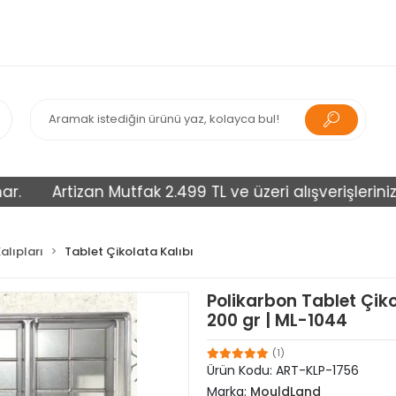
Artizan Mutfak 2.499 TL ve üzeri alışverişlerinizi ücre
alıpları
Tablet Çikolata Kalıbı
Polikarbon Tablet Çiko
200 gr | ML-1044
(1)
Ürün Kodu:
ART-KLP-1756
Marka:
MouldLand