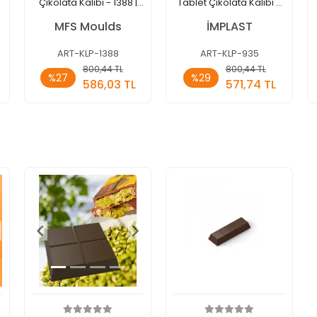
Çikolata Kalıbı - 1388 |
Tablet Çikolata Kalıbı -
Dubai Çikolata Kalıbı
935 | Dubai Çikolata
MFS Moulds
İMPLAST
Kalıbı
ART-KLP-1388
ART-KLP-935
Sepete
Sepete
800,44 TL
800,44 TL
%27
%29
Ekle
Ekle
586,03 TL
571,74 TL
Adet
Adet