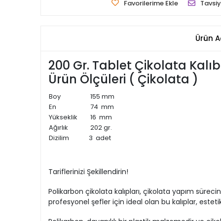
Favorilerime Ekle
Tavsiy
Ürün A
200 Gr. Tablet Çikolata Kalıb
Ürün Ölçüleri ( Çikolata )
Boy
155 mm
En
74 mm
Yükseklik
16 mm
Ağırlık
202 gr.
Dizilim
3 adet
Tariflerinizi Şekillendirin!
Polikarbon çikolata kalıpları, çikolata yapım sür
profesyonel şefler için ideal olan bu kalıplar, estetik