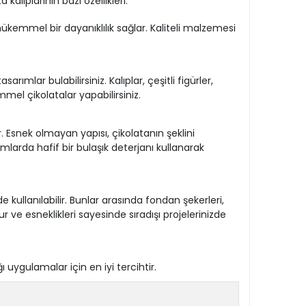
alıplarının bazı özellikleri:
n mükemmel bir dayanıklılık sağlar. Kaliteli malzemesi
ımlar bulabilirsiniz. Kalıplar, çeşitli figürler,
mel çikolatalar yapabilirsiniz.
r. Esnek olmayan yapısı, çikolatanın şeklini
mlarda hafif bir bulaşık deterjanı kullanarak
de kullanılabilir. Bunlar arasında fondan şekerleri,
ur ve esneklikleri sayesinde sıradışı projelerinizde
uygulamalar için en iyi tercihtir.