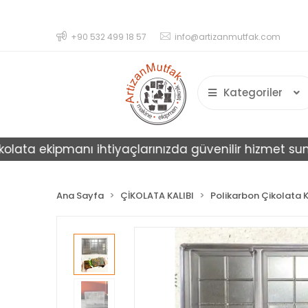
+90 532 499 18 57
info@artizanmutfak.com
Kategoriler
 ekipmanı ihtiyaçlarınızda güvenilir hizmet sunar.
Ana Sayfa
ÇİKOLATA KALIBI
Polikarbon Çikolata K