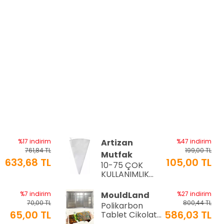
%17 indirim
Artizan
%47 indirim
761,84 TL
199,00 TL
Mutfak
633,68 TL
105,00 TL
10-75 ÇOK
a
KULLANIMLIK
İTHAL KREMA
TORBASI
%7 indirim
MouldLand
%27 indirim
70,00 TL
800,44 TL
Polikarbon
65,00 TL
586,03 TL
Tablet Çikolata
Kalıbı | Dubai