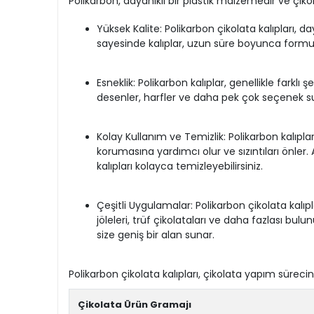
Polikarbon, dayanıklı bir plastik malzemedir ve çikola
Yüksek Kalite: Polikarbon çikolata kalıpları, d
sayesinde kalıplar, uzun süre boyunca formun
Esneklik: Polikarbon kalıplar, genellikle farklı
desenler, harfler ve daha pek çok seçenek suna
Kolay Kullanım ve Temizlik: Polikarbon kalıplar
korumasına yardımcı olur ve sızıntıları önler.
kalıpları kolayca temizleyebilirsiniz.
Çeşitli Uygulamalar: Polikarbon çikolata kalıpla
jöleleri, trüf çikolataları ve daha fazlası bul
size geniş bir alan sunar.
Polikarbon çikolata kalıpları, çikolata yapım sürec
Çikolata Ürün Gramajı