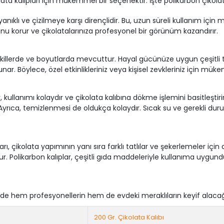
ta kalıpları için mükemmel bir seçenektir. İşte polikarbon çikolata k
ayanıklı ve çizilmeye karşı dirençlidir. Bu, uzun süreli kullanım içi
u korur ve çikolatalarınıza profesyonel bir görünüm kazandırır.
 şekillerde ve boyutlarda mevcuttur. Hayal gücünüze uygun çeşitli tasar
r. Böylece, özel etkinlikleriniz veya kişisel zevkleriniz için mükem
, kullanımı kolaydır ve çikolata kalıbına dökme işlemini basitleştiri
 Ayrıca, temizlenmesi de oldukça kolaydır. Sıcak su ve gerekli duru
rı, çikolata yapımının yanı sıra farklı tatlılar ve şekerlemeler için 
unur. Polikarbon kalıplar, çeşitli gıda maddeleriyle kullanıma uygund
inde hem profesyonellerin hem de evdeki meraklıların keyif alacağı 
200 Gr. Çikolata Kalıbı