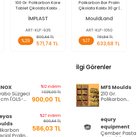
100 Gr. Polikarbon Kare
Polikarbon Bar Pralin
Tablet Çikolata Kalıbı -
Çikolata Kalıbı 30 gr |
935 | Dubai Çikolata
ML-1050
İMPLAST
MouldLand
Kalıbı
ART-KLP-935
ART-KLP-1050
Sepete
Sepete
800,44 TL
761,84 TL
%29
%17
Ekle
Ekle
571,74 TL
633,68 TL
Adet
Adet
İlgi Görenler
INOX
%12 indirim
MFS Moulds
1.026,00 TL
vabo Süzgeci
210 Gr.
900,00 TL
 cm (QLS-
Polikarbon
)
Tablet Çikolat
Kalıbı - 0553 |
Dubai Çikolata
eyas
%27 indirim
equry
Kalıbı
800,44 TL
ulds
equipment
586,03 TL
likarbon
Çember Pasta
ecial Pralin