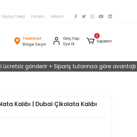
Sipariş Takip
Yardım
İletişim
0
Teslimat
Giriş Yap
Sepetim
Bölge Seçin
Üye Ol
tsiz gönderir + Sipariş tutarınıza göre avantajlı kargo 
lata Kalıbı | Dubai Çikolata Kalıbı