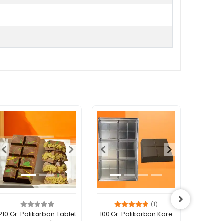
(1)
210 Gr. Polikarbon Tablet
100 Gr. Polikarbon Kare
Poli