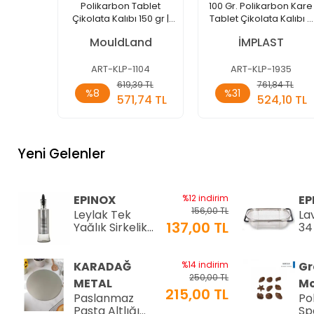
Polikarbon Tablet
100 Gr. Polikarbon Kare
Çikolata Kalıbı 150 gr |
Tablet Çikolata Kalıbı -
ML-1104
1935 | Dubai Çikolata
MouldLand
İMPLAST
Kalıbı
ART-KLP-1104
ART-KLP-1935
Sepete
Sepete
619,39 TL
761,84 TL
%8
%31
Ekle
Ekle
571,74 TL
524,10 TL
Adet
Adet
Yeni Gelenler
EPINOX
%12 indirim
EP
156,00 TL
Leylak Tek
La
137,00 TL
Yağlık Sirkelik
34
200 ml (LTS-02)
34
KARADAĞ
%14 indirim
Gr
250,00 TL
METAL
Mo
215,00 TL
Paslanmaz
Po
Pasta Altlığı
Sp