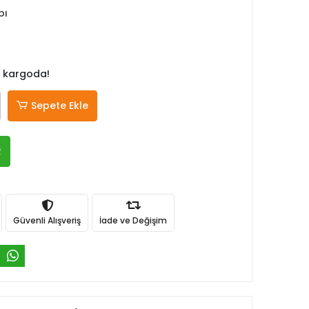
bı
 kargoda!
Sepete Ekle
R
Güvenli Alışveriş
İade ve Değişim