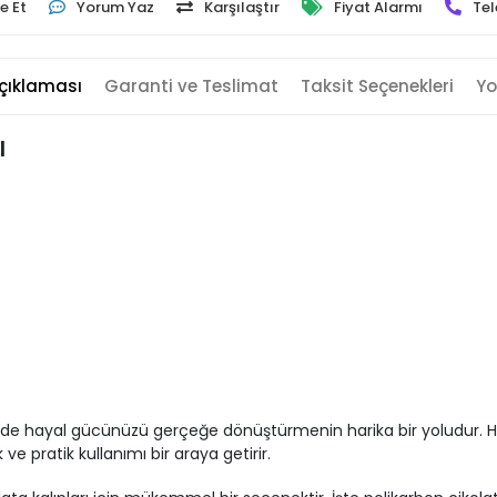
e Et
Yorum Yaz
Karşılaştır
Fiyat Alarmı
Tel
çıklaması
Garanti ve Teslimat
Taksit Seçenekleri
Yo
ı
ecinde hayal gücünüzü gerçeğe dönüştürmenin harika bir yoludur.
 ve pratik kullanımı bir araya getirir.