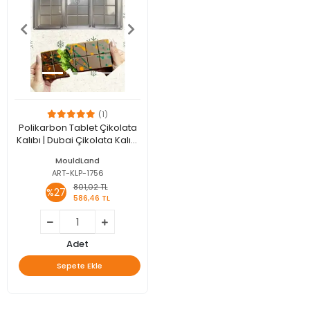
(1)
Polikarbon Tablet Çikolata
Kalıbı | Dubai Çikolata Kalıbı
200 gr | ML-1044
MouldLand
ART-KLP-1756
801,02 TL
%27
586,46 TL
Adet
Sepete Ekle