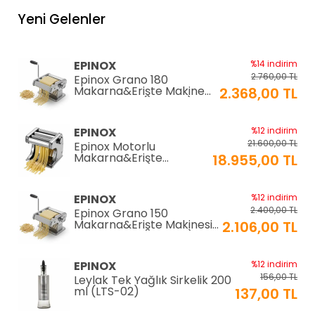
Yeni Gelenler
EPINOX
%14 indirim
2.760,00 TL
Epinox Grano 180
Makarna&Erişte Makinesi
2.368,00 TL
2mm+6mm (GR-180)
EPINOX
%12 indirim
21.600,00 TL
Epinox Motorlu
Makarna&Erişte
18.955,00 TL
Makinesi 2mm+6mm
(EC-180)
EPINOX
%12 indirim
2.400,00 TL
Epinox Grano 150
Makarna&Erişte Makinesi
2.106,00 TL
2mm+4mm (GR-150)
EPINOX
%12 indirim
156,00 TL
Leylak Tek Yağlık Sirkelik 200
ml (LTS-02)
137,00 TL