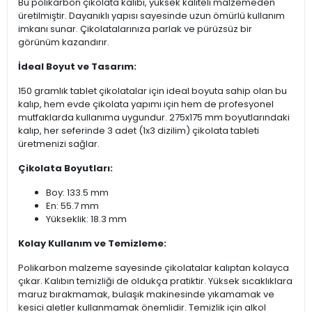
Bu polikarbon çikolata kalıbı, yüksek kaliteli malzemeden
üretilmiştir. Dayanıklı yapısı sayesinde uzun ömürlü kullanım
imkanı sunar. Çikolatalarınıza parlak ve pürüzsüz bir
görünüm kazandırır.
İdeal Boyut ve Tasarım:
150 gramlık tablet çikolatalar için ideal boyuta sahip olan bu
kalıp, hem evde çikolata yapımı için hem de profesyonel
mutfaklarda kullanıma uygundur. 275x175 mm boyutlarındaki
kalıp, her seferinde 3 adet (1x3 dizilim) çikolata tableti
üretmenizi sağlar.
Çikolata Boyutları:
Boy: 133.5 mm
En: 55.7 mm
Yükseklik: 18.3 mm
Kolay Kullanım ve Temizleme:
Polikarbon malzeme sayesinde çikolatalar kalıptan kolayca
çıkar. Kalıbın temizliği de oldukça pratiktir. Yüksek sıcaklıklara
maruz bırakmamak, bulaşık makinesinde yıkamamak ve
kesici aletler kullanmamak önemlidir. Temizlik için alkol