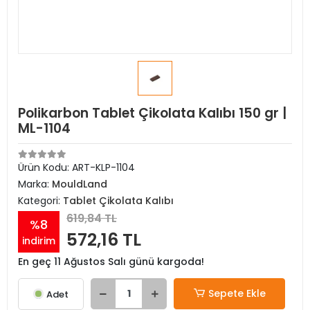
Polikarbon Tablet Çikolata Kalıbı 150 gr |
ML-1104
Ürün Kodu:
ART-KLP-1104
Marka:
MouldLand
Kategori:
Tablet Çikolata Kalıbı
619,84 TL
%8
572,16 TL
indirim
En geç 11 Ağustos Salı günü kargoda!
Sepete Ekle
Adet