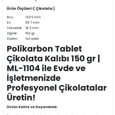
Ürün Ölçüleri ( Çikolata )
Boy
133.5 mm
En
55.7 mm
Yükseklik
18.3 mm
Ağırlık
150 gr.
Dizilim
1x3 adet
Polikarbon Tablet
Çikolata Kalıbı 150 gr |
ML-1104 ile Evde ve
İşletmenizde
Profesyonel Çikolatalar
Üretin!
Üstün Kalite ve Dayanıklılık: