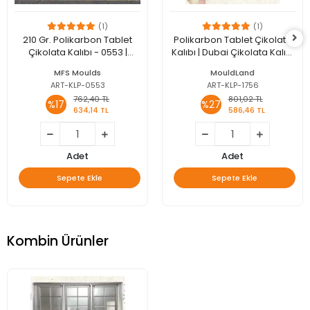
(1)
(1)
210 Gr. Polikarbon Tablet
Polikarbon Tablet Çikolata
Çikolata Kalıbı - 0553 |
Kalıbı | Dubai Çikolata Kalıbı
Dubai Çikolata Kalıbı
200 gr | ML-1044
MFS Moulds
MouldLand
ART-KLP-0553
ART-KLP-1756
762,40 TL
801,02 TL
%17
%27
634,14 TL
586,46 TL
Adet
Adet
Sepete Ekle
Sepete Ekle
Kombin Ürünler