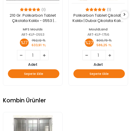
(1)
(1)
210 Gr. Polikarbon Tablet
Polikarbon Tablet Çikolata
Çikolata Kalıbı - 0553 |
Kalıbı | Dubai Çikolata Kalıbı
Dubai Çikolata Kalıbı
200 gr | ML-1044
MFS Moulds
MouldLand
ART-KLP-0553
ART-KLP-1756
762,12 TL
800,73 TL
%17
%27
633,91 TL
586,25 TL
Adet
Adet
Sepete Ekle
Sepete Ekle
Kombin Ürünler