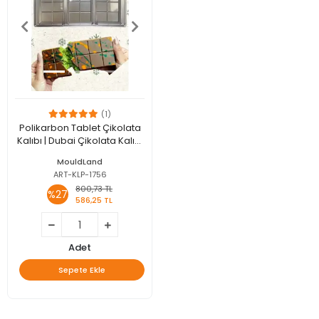
(1)
Polikarbon Tablet Çikolata
Kalıbı | Dubai Çikolata Kalıbı
200 gr | ML-1044
MouldLand
ART-KLP-1756
800,73 TL
%27
586,25 TL
Adet
Sepete Ekle