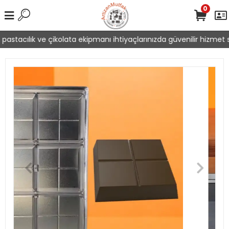
0
astacılık ve çikolata ekipmanı ihtiyaçlarınızda güvenilir hizmet su