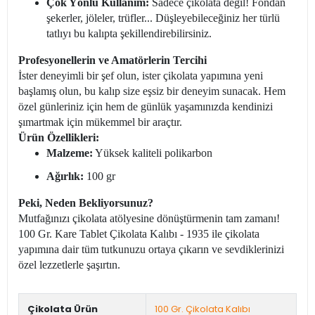
Çok Yönlü Kullanım:
Sadece çikolata değil! Fondan
şekerler, jöleler, trüfler... Düşleyebileceğiniz her türlü
tatlıyı bu kalıpta şekillendirebilirsiniz.
Profesyonellerin ve Amatörlerin Tercihi
İster deneyimli bir şef olun, ister çikolata yapımına yeni
başlamış olun, bu kalıp size eşsiz bir deneyim sunacak. Hem
özel günleriniz için hem de günlük yaşamınızda kendinizi
şımartmak için mükemmel bir araçtır.
Ürün Özellikleri:
Malzeme:
Yüksek kaliteli polikarbon
Ağırlık:
100 gr
Peki, Neden Bekliyorsunuz?
Mutfağınızı çikolata atölyesine dönüştürmenin tam zamanı!
100 Gr. Kare Tablet Çikolata Kalıbı - 1935 ile çikolata
yapımına dair tüm tutkunuzu ortaya çıkarın ve sevdiklerinizi
özel lezzetlerle şaşırtın.
Çikolata Ürün
100 Gr. Çikolata Kalıbı