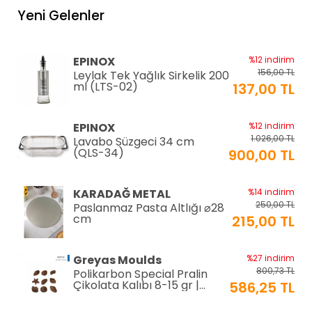
Yeni Gelenler
EPINOX
%12 indirim
156,00 TL
Leylak Tek Yağlık Sirkelik 200
ml (LTS-02)
137,00 TL
EPINOX
%12 indirim
1.026,00 TL
Lavabo Süzgeci 34 cm
(QLS-34)
900,00 TL
KARADAĞ METAL
%14 indirim
250,00 TL
Paslanmaz Pasta Altlığı ⌀28
cm
215,00 TL
Greyas Moulds
%27 indirim
800,73 TL
Polikarbon Special Pralin
Çikolata Kalıbı 8-15 gr |
586,25 TL
Cm-3416