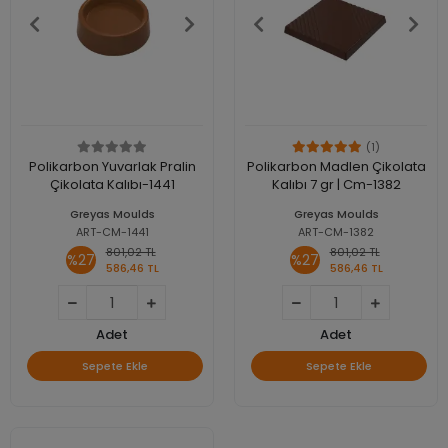
(1)
Polikarbon Yuvarlak Pralin
Polikarbon Madlen Çikolata
Çikolata Kalıbı-1441
Kalıbı 7 gr | Cm-1382
Greyas Moulds
Greyas Moulds
ART-CM-1441
ART-CM-1382
801,02 TL
801,02 TL
%27
%27
586,46 TL
586,46 TL
Adet
Adet
Sepete Ekle
Sepete Ekle