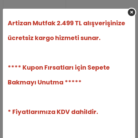
Artizan Mutfak 2.499 TL alışverişinize
Tükendi
ücretsiz kargo hizmeti sunar.
**** Kupon Fırsatları için Sepete
Polikarbon Yuvarlak Karışık
Madlen Çikolata Kalıbı 7 Gr.
- 103
Bakmayı Unutma *****
İMPLAST
ART-KLP-103
572,16 TL
%6
535,92 TL
* Fiyatlarımıza KDV dahildir.
Adet
Stokta Yok