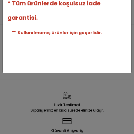
* Tüm ürünlerde koşulsuz iade
garantisi.
-
Kullanılmamış ürünler için geçerlidir.
Hızlı Teslimat
Siparişleriniz en kısa sürede elinize ulaşır.
Güvenli Alışveriş