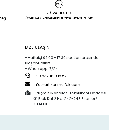
7 / 24 DESTEK
neği
Öneri ve şikayetlerinizi bize iletebilirsiniz.
BİZE ULAŞIN
- Haftaiçi 09:00 - 17:30 saatleri arasında
ulaşabilirsiniz.
- Whatsapp 7/24
+90 532 499 18 57
info@artizanmutfak.com
Oruçreis Mahallesi Tekstilkent Caddesi
G1 Blok Kat:2 No: 242-243 Esenler/
İSTANBUL