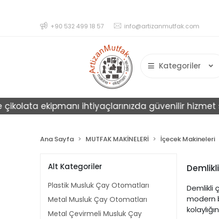
+90 532 499 18 57
info@artizanmutfak.com
Kategoriler
çikolata ekipmanı ihtiyaçlarınızda güvenilir hizmet su
Ana Sayfa
MUTFAK MAKİNELERİ
İçecek Makineleri
Alt Kategoriler
Demlikl
Plastik Musluk Çay Otomatları
Demlikli
modern bi
Metal Musluk Çay Otomatları
kolaylığı
Metal Çevirmeli Musluk Çay