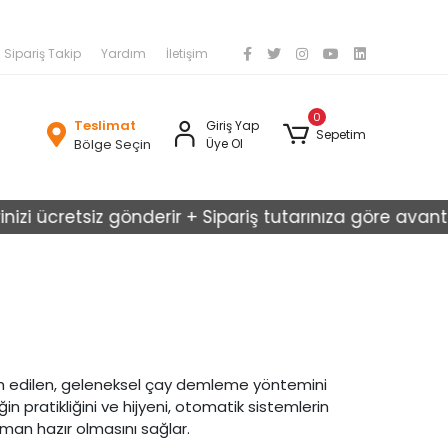
Sipariş Takip
Yardım
İletişim
0
Teslimat
Giriş Yap
Sepetim
Bölge Seçin
Üye Ol
izi ücretsiz gönderir + Sipariş tutarınıza göre avantajl
rcih edilen, geleneksel çay demleme yöntemini
in pratikliğini ve hijyeni, otomatik sistemlerin
aman hazır olmasını sağlar.