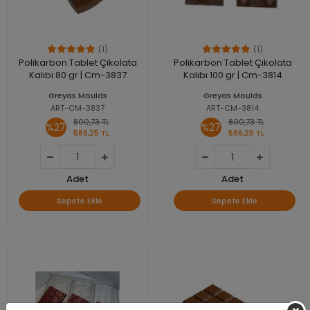
(1)
(1)
Polikarbon Tablet Çikolata
Polikarbon Tablet Çikolata
Kalıbı 80 gr | Cm-3837
Kalıbı 100 gr | Cm-3814
Greyas Moulds
Greyas Moulds
ART-CM-3837
ART-CM-3814
800,73 TL
800,73 TL
%27
%27
586,25 TL
586,25 TL
Adet
Adet
Sepete Ekle
Sepete Ekle