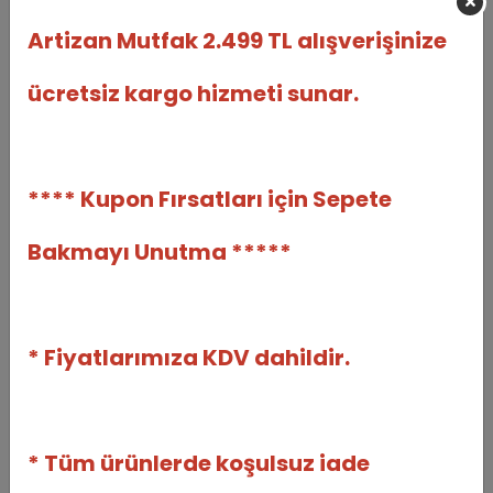
Artizan Mutfak 2.499 TL alışverişinize
ücretsiz kargo hizmeti sunar.
(1)
Polikarbon Tablet Çikolata
Polikarbon Tablet Çikolata
Kalıbı 100 gr | Cm-3808
Kalıbı 80 gr | Cm-1677
**** Kupon Fırsatları için Sepete
Greyas Moulds
Greyas Moulds
ART-CM-3808
ART-CM-1677
Bakmayı Unutma *****
800,73 TL
800,73 TL
%27
%27
586,25 TL
586,25 TL
Adet
Adet
* Fiyatlarımıza KDV dahildir.
Sepete Ekle
Sepete Ekle
* Tüm ürünlerde koşulsuz iade