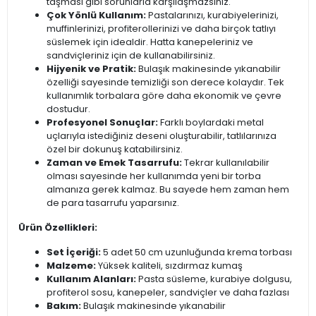
taşması gibi sorunlarla karşılaşmazsınız.
Çok Yönlü Kullanım:
Pastalarınızı, kurabiyelerinizi,
muffinlerinizi, profiterollerinizi ve daha birçok tatlıyı
süslemek için idealdir. Hatta kanepeleriniz ve
sandviçleriniz için de kullanabilirsiniz.
Hijyenik ve Pratik:
Bulaşık makinesinde yıkanabilir
özelliği sayesinde temizliği son derece kolaydır. Tek
kullanımlık torbalara göre daha ekonomik ve çevre
dostudur.
Profesyonel Sonuçlar:
Farklı boylardaki metal
uçlarıyla istediğiniz deseni oluşturabilir, tatlılarınıza
özel bir dokunuş katabilirsiniz.
Zaman ve Emek Tasarrufu:
Tekrar kullanılabilir
olması sayesinde her kullanımda yeni bir torba
almanıza gerek kalmaz. Bu sayede hem zaman hem
de para tasarrufu yaparsınız.
Ürün Özellikleri:
Set İçeriği:
5 adet 50 cm uzunluğunda krema torbası
Malzeme:
Yüksek kaliteli, sızdırmaz kumaş
Kullanım Alanları:
Pasta süsleme, kurabiye dolgusu,
profiterol sosu, kanepeler, sandviçler ve daha fazlası
Bakım:
Bulaşık makinesinde yıkanabilir