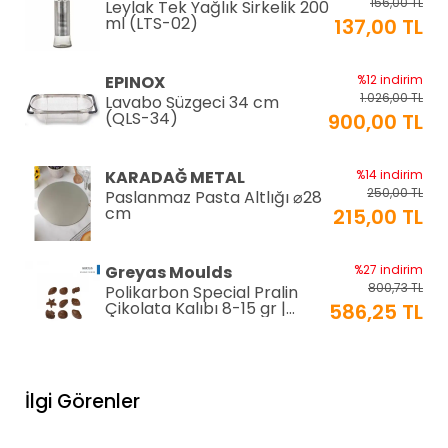
156,00 TL
Leylak Tek Yağlık Sirkelik 200
ml (LTS-02)
137,00 TL
EPINOX
%12 indirim
1.026,00 TL
Lavabo Süzgeci 34 cm
(QLS-34)
900,00 TL
KARADAĞ METAL
%14 indirim
250,00 TL
Paslanmaz Pasta Altlığı ⌀28
cm
215,00 TL
Greyas Moulds
%27 indirim
800,73 TL
Polikarbon Special Pralin
Çikolata Kalıbı 8-15 gr |
586,25 TL
Cm-3416
equry equipment
%33 indirim
1.306,80 TL
Mayonez Kabı 0,7 mm Ø28
İlgi Görenler
H:15 cm 7 LT
870,00 TL