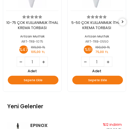
10-75 ÇOK KULLANIMLIK İTHAL
5-50 ÇOK KULLANIMLIK İTHAL
KREMA TORBASI
KREMA TORBASI
Artizan Mutfak
Artizan Mutfak
ART-TRB-1075
ART-TRB-0550
199,00 TL
190,00 TL
%47
%61
105,00 TL
75,00 TL
Adet
Adet
Sepete Ekle
Sepete Ekle
Yeni Gelenler
EPINOX
%12 indirim