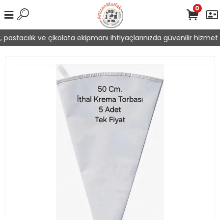
0
pastacılık ve çikolata ekipmanı ihtiyaçlarınızda güvenilir hizmet s