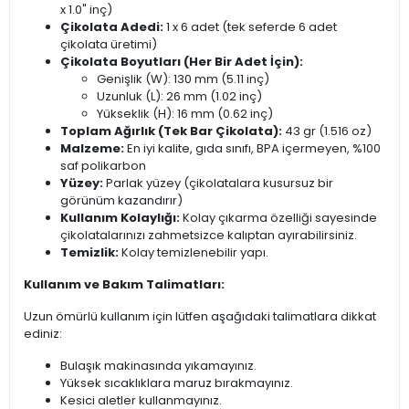
x 1.0" inç)
Çikolata Adedi:
1 x 6 adet (tek seferde 6 adet
çikolata üretimi)
Çikolata Boyutları (Her Bir Adet İçin):
Genişlik (W): 130 mm (5.11 inç)
Uzunluk (L): 26 mm (1.02 inç)
Yükseklik (H): 16 mm (0.62 inç)
Toplam Ağırlık (Tek Bar Çikolata):
43 gr (1.516 oz)
Malzeme:
En iyi kalite, gıda sınıfı, BPA içermeyen, %100
saf polikarbon
Yüzey:
Parlak yüzey (çikolatalara kusursuz bir
görünüm kazandırır)
Kullanım Kolaylığı:
Kolay çıkarma özelliği sayesinde
çikolatalarınızı zahmetsizce kalıptan ayırabilirsiniz.
Temizlik:
Kolay temizlenebilir yapı.
Kullanım ve Bakım Talimatları:
Uzun ömürlü kullanım için lütfen aşağıdaki talimatlara dikkat
ediniz:
Bulaşık makinasında yıkamayınız.
Yüksek sıcaklıklara maruz bırakmayınız.
Kesici aletler kullanmayınız.