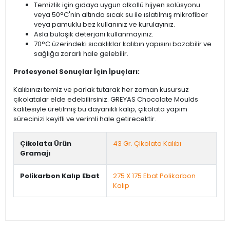
Temizlik için gıdaya uygun alkollü hijyen solüsyonu
veya 50°C'nin altında sıcak su ile ıslatılmış mikrofiber
veya pamuklu bez kullanınız ve kurulayınız.
Asla bulaşık deterjanı kullanmayınız.
70°C üzerindeki sıcaklıklar kalıbın yapısını bozabilir ve
sağlığa zararlı hale gelebilir.
Profesyonel Sonuçlar İçin İpuçları:
Kalıbınızı temiz ve parlak tutarak her zaman kusursuz
çikolatalar elde edebilirsiniz. GREYAS Chocolate Moulds
kalitesiyle üretilmiş bu dayanıklı kalıp, çikolata yapım
sürecinizi keyifli ve verimli hale getirecektir.
Çikolata Ürün
43 Gr. Çikolata Kalıbı
Gramajı
Polikarbon Kalıp Ebat
275 X 175 Ebat Polikarbon
Kalıp