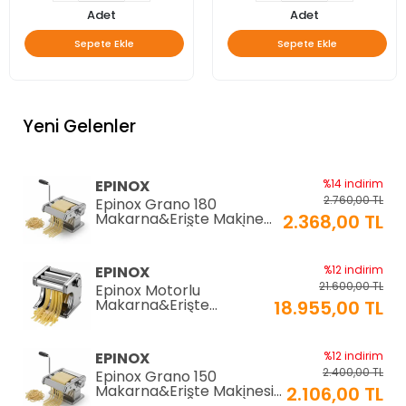
Adet
Adet
Sepete Ekle
Sepete Ekle
Yeni Gelenler
EPINOX
%14 indirim
2.760,00 TL
Epinox Grano 180
Makarna&Erişte Makinesi
2.368,00 TL
2mm+6mm (GR-180)
EPINOX
%12 indirim
21.600,00 TL
Epinox Motorlu
Makarna&Erişte
18.955,00 TL
Makinesi 2mm+6mm
(EC-180)
EPINOX
%12 indirim
2.400,00 TL
Epinox Grano 150
Makarna&Erişte Makinesi
2.106,00 TL
2mm+4mm (GR-150)