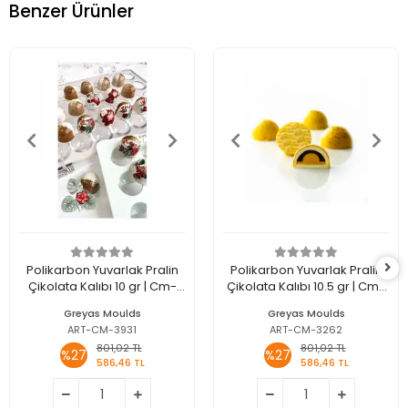
Benzer Ürünler
Polikarbon Yuvarlak Pralin
Polikarbon Yuvarlak Pralin
Çikolata Kalıbı 10 gr | Cm-
Çikolata Kalıbı 10.5 gr | Cm-
3931
3262
Greyas Moulds
Greyas Moulds
ART-CM-3931
ART-CM-3262
801,02 TL
801,02 TL
%27
%27
586,46 TL
586,46 TL