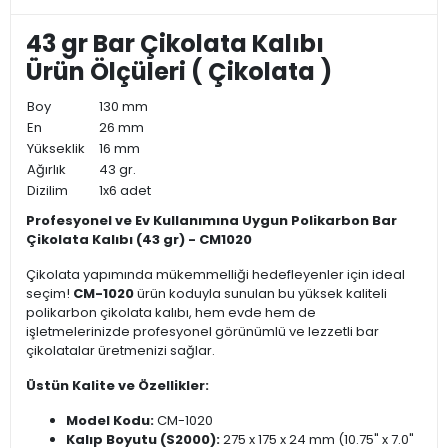
43 gr Bar Çikolata Kalıbı
Ürün Ölçüleri ( Çikolata )
Boy
130 mm
En
26 mm
Yükseklik
16 mm
Ağırlık
43 gr.
Dizilim
1x6 adet
Profesyonel ve Ev Kullanımına Uygun Polikarbon Bar
Çikolata Kalıbı (43 gr) - CM1020
Çikolata yapımında mükemmelliği hedefleyenler için ideal
seçim!
CM-1020
ürün koduyla sunulan bu yüksek kaliteli
polikarbon çikolata kalıbı, hem evde hem de
işletmelerinizde profesyonel görünümlü ve lezzetli bar
çikolatalar üretmenizi sağlar.
Üstün Kalite ve Özellikler:
Model Kodu:
CM-1020
Kalıp Boyutu (S2000):
275 x 175 x 24 mm (10.75" x 7.0"