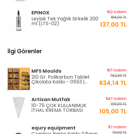
EPINOX
%12 indirim
156,00 TL
Leylak Tek Yağlık Sirkelik 200
ml (LTS-02)
137,00 TL
EPINOX
%12 indirim
1.026,00 TL
Lavabo Süzgeci 34 cm
İlgi Görenler
(QLS-34)
900,00 TL
KARADAĞ METAL
%14 indirim
MFS Moulds
%17 indirim
250,00 TL
Paslanmaz Pasta Altlığı ⌀28
762,40 TL
210 Gr. Polikarbon Tablet
cm
215,00 TL
Çikolata Kalıbı - 0553 |
634,14 TL
Dubai Çikolata Kalıbı
Greyas Moulds
%27 indirim
Artizan Mutfak
%47 indirim
801,02 TL
Polikarbon Special Pralin
199,00 TL
10-75 ÇOK KULLANIMLIK
Çikolata Kalıbı 8-15 gr |
586,46 TL
İTHAL KREMA TORBASI
105,00 TL
Cm-3416
equry equipment
%33 indirim
equry equipment
%7 indirim
1.306,80 TL
Mayonez Kabı 0,7 mm Ø28
70,00 TL
Çember Pasta Kalıbı 0,8mm