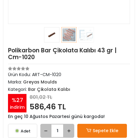
Polikarbon Bar Çikolata Kalıbı 43 gr |
Cm-1020
Ürün Kodu:
ART-CM-1020
Marka:
Greyas Moulds
Kategori:
Bar Çikolata Kalıbı
801,02 TL
%27
586,46 TL
indirim
En geç 10 Ağustos Pazartesi günü kargoda!
Sepete Ekle
Adet