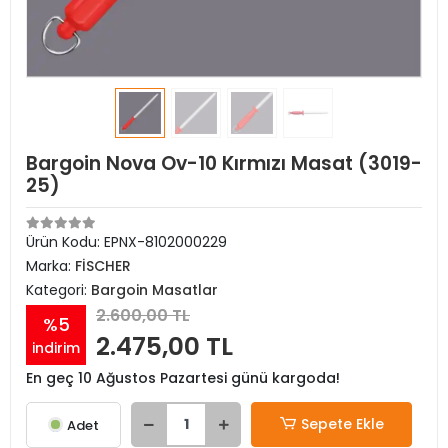
Bargoin Nova Ov-10 Kırmızı Masat (3019-
25)
Ürün Kodu:
EPNX-8102000229
Marka:
FİSCHER
Kategori:
Bargoin Masatlar
2.600,00 TL
%5
2.475,00 TL
indirim
En geç 10 Ağustos Pazartesi günü kargoda!
Sepete Ekle
Adet