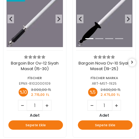
Bargoin Bor Ov-12 Siyah
Bargoin Nova Ov-10 Siyah
Masat (15-30)
Masat (19-25)
FİSCHER
FİSCHER MARKA
EPNX-8102000109
ART-MST-1925
3.000,00 TL
2.600,00 TL
%10
%5
2.715,00 TL
2.475,00 TL
Adet
Adet
Sepete Ekle
Sepete Ekle