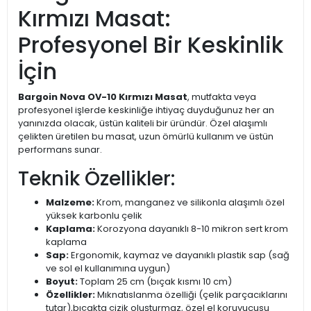
Kırmızı Masat:
Profesyonel Bir Keskinlik
İçin
Bargoin Nova OV-10 Kırmızı Masat
, mutfakta veya
profesyonel işlerde keskinliğe ihtiyaç duyduğunuz her an
yanınızda olacak, üstün kaliteli bir üründür. Özel alaşımlı
çelikten üretilen bu masat, uzun ömürlü kullanım ve üstün
performans sunar.
Teknik Özellikler:
Malzeme:
Krom, manganez ve silikonla alaşımlı özel
yüksek karbonlu çelik
Kaplama:
Korozyona dayanıklı 8-10 mikron sert krom
kaplama
Sap:
Ergonomik, kaymaz ve dayanıklı plastik sap (sağ
ve sol el kullanımına uygun)
Boyut:
Toplam 25 cm (bıçak kısmı 10 cm)
Özellikler:
Mıknatıslanma özelliği (çelik parçacıklarını
tutar),bıçakta çizik oluşturmaz, özel el koruyucusu