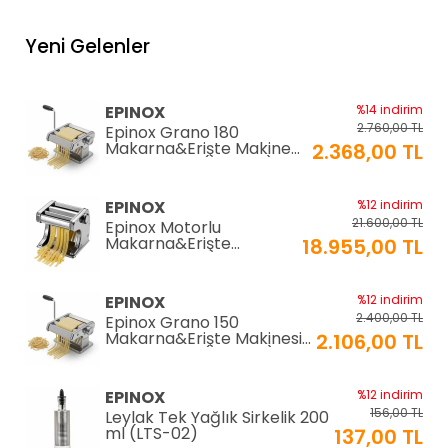
Yeni Gelenler
EPINOX
%14 indirim
2.760,00 TL
Epinox Grano 180
Makarna&Erişte Makinesi
2.368,00 TL
2mm+6mm (GR-180)
EPINOX
%12 indirim
21.600,00 TL
Epinox Motorlu
Makarna&Erişte
18.955,00 TL
Makinesi 2mm+6mm
(EC-180)
EPINOX
%12 indirim
2.400,00 TL
Epinox Grano 150
Makarna&Erişte Makinesi
2.106,00 TL
2mm+4mm (GR-150)
EPINOX
%12 indirim
156,00 TL
Leylak Tek Yağlık Sirkelik 200
ml (LTS-02)
137,00 TL