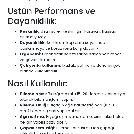
Üstün Performans ve
Dayanıklılık:
Keskinlik:
Uzun süreli keskinliğini koruyan, hassas
bileme yüzeyi
Dayanıklılık:
Sert krom kaplama sayesinde
paslanmaya ve korozyona karşı dayanıklı
Ergonomi:
Ergonomik sap tasarımı sayesinde rahat
ve güvenli kullanım
Çok yönlü kullanım:
Mutfak, bahçe ve daha birçok
alanda kullanılabilir
Nasıl Kullanılır:
Bileme açısı:
Bıçağı masata 15-20 derecelik bir açıyla
tutarak bileme işlemi yapın.
Bileme sıklığı:
Bıçağın ağzı kalınlaştığında (0.4-0.6
mm) bileme işlemi yapılmalıdır.
Aşırı ısıtma:
Bıçağı aşırı ısıtmaktan kaçının, aksi halde
çeliğin yapısı bozulabilir.
Çapak temizliği:
Bileme sonrası oluşan çapağı
dikkatli bir şekilde temizleyin.