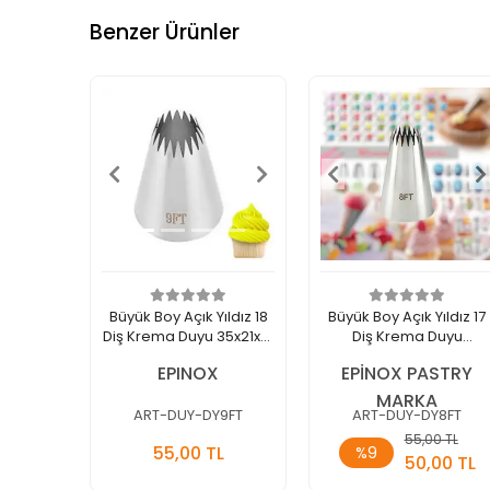
Benzer Ürünler
Büyük Boy Açık Yıldız 18
Büyük Boy Açık Yıldız 17
Diş Krema Duyu 35x21x51
Diş Krema Duyu
Mm (DY-9FT)
35x19x50 Mm (DY-8FT)
EPINOX
EPİNOX PASTRY
MARKA
ART-DUY-DY9FT
ART-DUY-DY8FT
Sepete
Sepete
55,00 TL
55,00 TL
%9
Ekle
Ekle
50,00 TL
Adet
Adet