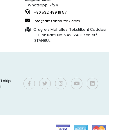
- Whatsapp 7/24
%27 indirim
Bens
%16 indirim
800,44 TL
250,00 TL
JÖLE (30x20)
+90 532 499 18 57
586,03 TL
210,00 TL
KAHVERENGİ
info@artizanmutfak.com
KAPSÜL 1.000'Lİ
Oruçreis Mahallesi Tekstilkent Caddesi
G1 Blok Kat:2 No: 242-243 Esenler/
%37 indirim
Artizan Mutfak
%61 indirim
İSTANBUL
761,84 TL
190,00 TL
5-50 ÇOK
476,45 TL
75,00 TL
KULLANIMLIK
İTHAL KREMA
TORBASI
%3 indirim
Silicolife
%1 indirim
300,00 TL
400,00 TL
Silikon Pişirme
290,00 TL
395,00 TL
f
Matı 30x40 CM
i Takip
2
n
%6 indirim
Bens
%16 indirim
73,00 TL
250,00 TL
0 NO (32x12)
68,40 TL
210,00 TL
KAHVERENGİ
KAPSÜL 1.250'Lİ
:7
%9 indirim
İMPLAST
%31 indirim
800,00 TL
761,84 TL
100 Gr.