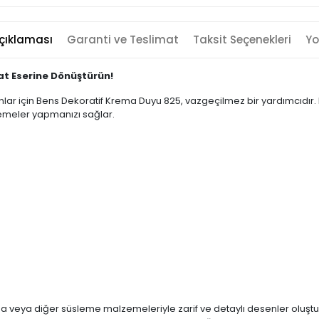
çıklaması
Garanti ve Teslimat
Taksit Seçenekleri
Yo
at Eserine Dönüştürün!
r için Bens Dekoratif Krema Duyu 825, vazgeçilmez bir yardımcıdır. Bu 
lemeler yapmanızı sağlar.
ema veya diğer süsleme malzemeleriyle zarif ve detaylı desenler oluşt