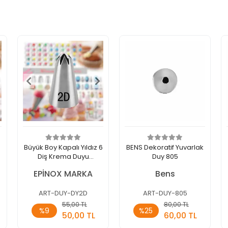
Büyük Boy Kapalı Yıldız 6
BENS Dekoratif Yuvarlak
Diş Krema Duyu
Duy 805
25x13x44 Mm (DY-2D)
EPİNOX MARKA
Bens
ART-DUY-DY2D
ART-DUY-805
Sepete
Sepete
55,00 TL
80,00 TL
%9
%25
Ekle
Ekle
50,00 TL
60,00 TL
Adet
Adet