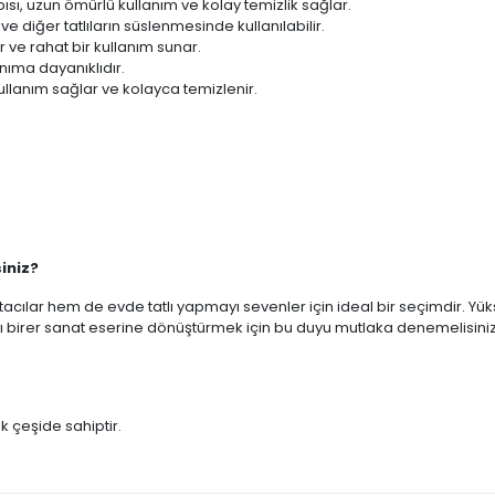
sı, uzun ömürlü kullanım ve kolay temizlik sağlar.
 diğer tatlıların süslenmesinde kullanılabilir.
 ve rahat bir kullanım sunar.
nıma dayanıklıdır.
llanım sağlar ve kolayca temizlenir.
iniz?
lar hem de evde tatlı yapmayı sevenler için ideal bir seçimdir. Yükse
zı birer sanat eserine dönüştürmek için bu duyu mutlaka denemelisiniz
k çeşide sahiptir.