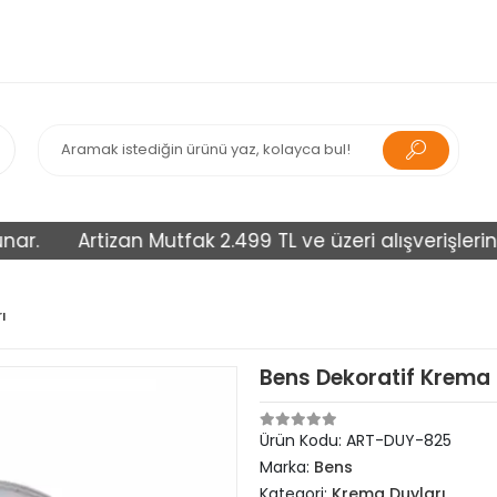
Artizan Mutfak 2.499 TL ve üzeri alışverişlerinizi üc
ı
Bens Dekoratif Krema
Ürün Kodu:
ART-DUY-825
Marka:
Bens
Kategori:
Krema Duyları