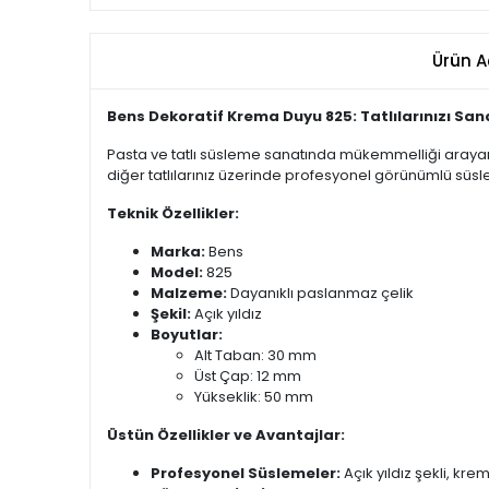
Ürün A
Bens Dekoratif Krema Duyu 825: Tatlılarınızı San
Pasta ve tatlı süsleme sanatında mükemmelliği arayanla
diğer tatlılarınız üzerinde profesyonel görünümlü süs
Teknik Özellikler:
Marka:
Bens
Model:
825
Malzeme:
Dayanıklı paslanmaz çelik
Şekil:
Açık yıldız
Boyutlar:
Alt Taban: 30 mm
Üst Çap: 12 mm
Yükseklik: 50 mm
Üstün Özellikler ve Avantajlar:
Profesyonel Süslemeler:
Açık yıldız şekli, kr