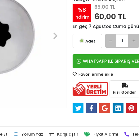
65,00 TL
%8
60,00 TL
indirim
En geç 7 Ağustos Cuma günü
Adet
WHATSAPP İLE SİPARİŞ VE
Favorilerime ekle
Hızlı Gönderi
e Et
Yorum Yaz
Karşılaştır
Fiyat Alarmı
Tel