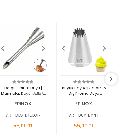
Dolgu Dolum Duyu |
Büyük Boy Açık Yıldız 16
Büyük B
Marmelat Duyu 17x6x77
Diş Krema Duyu
Diş
Mm (DY-DLG17)
35x18x52 Mm (DY-7FT)
30x14x
EPINOX
EPINOX
EPİ
ART-DLG-DYDLG17
ART-DUY-DY7FT
AR
Sepete
Sepete
55,00 TL
55,00 TL
%
Ekle
Ekle
Adet
Adet
Ade