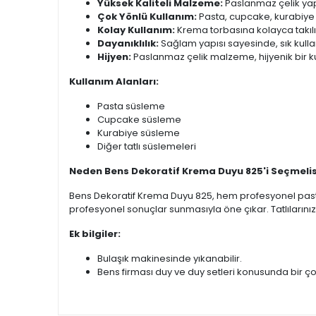
Yüksek Kaliteli Malzeme:
Paslanmaz çelik yapı
Çok Yönlü Kullanım:
Pasta, cupcake, kurabiye ve
Kolay Kullanım:
Krema torbasına kolayca takılır
Dayanıklılık:
Sağlam yapısı sayesinde, sık kulla
Hijyen:
Paslanmaz çelik malzeme, hijyenik bir ku
Kullanım Alanları:
Pasta süsleme
Cupcake süsleme
Kurabiye süsleme
Diğer tatlı süslemeleri
Neden Bens Dekoratif Krema Duyu 825'i Seçmelis
Bens Dekoratif Krema Duyu 825, hem profesyonel pastacı
profesyonel sonuçlar sunmasıyla öne çıkar. Tatlılarını
Ek bilgiler:
Bulaşık makinesinde yıkanabilir.
Bens firması duy ve duy setleri konusunda bir ço