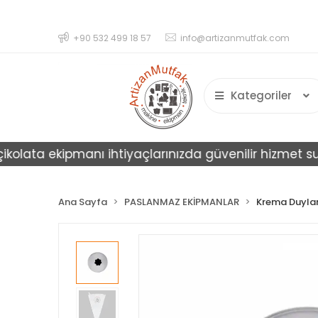
+90 532 499 18 57
info@artizanmutfak.com
Kategoriler
ata ekipmanı ihtiyaçlarınızda güvenilir hizmet sunar.
Ana Sayfa
PASLANMAZ EKİPMANLAR
Krema Duylar