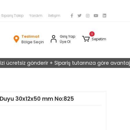
Sipariş Takip
Yardım
İletişim
0
Teslimat
Giriş Yap
Sepetim
Bölge Seçin
Üye Ol
retsiz gönderir + Sipariş tutarınıza göre avantajlı kar
 Duyu 30x12x50 mm No:825