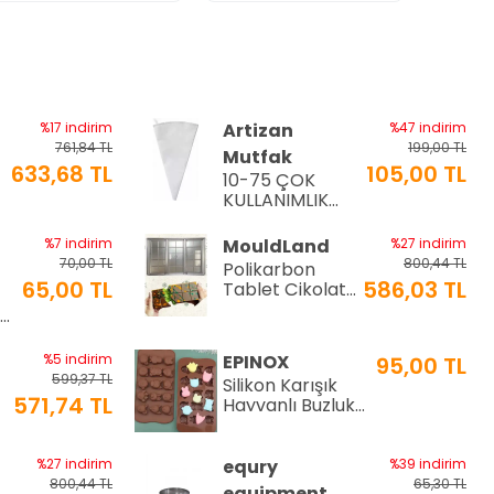
%17 indirim
Artizan
%47 indirim
761,84 TL
199,00 TL
Mutfak
633,68 TL
105,00 TL
10-75 ÇOK
a
KULLANIMLIK
İTHAL KREMA
TORBASI
%7 indirim
MouldLand
%27 indirim
70,00 TL
800,44 TL
Polikarbon
65,00 TL
586,03 TL
Tablet Çikolata
Kalıbı | Dubai
Ø9
Çikolata Kalıbı
200 gr | ML-
%5 indirim
EPINOX
95,00 TL
1044
599,37 TL
Silikon Karışık
571,74 TL
Hayvanlı Buzluk
ve Çikolata
Kalıbı (SCK-21)
%27 indirim
equry
%39 indirim
800,44 TL
65,30 TL
equipment