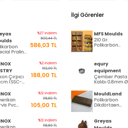
İlgi Görenler
eyas
%27 indirim
MFS Moulds
800,44 TL
210 Gr.
ulds
586,03 TL
Polikarbon
likarbon
Tablet Çikolat
ecial Pralin
Kalıbı - 0553 |
kolata Kalıbı
Dubai Çikolata
15 gr | Cm-
İNOX
%2 indirim
equry
Kalıbı
16
192,00 TL
STRY
equipment
188,00 TL
ikon Çırpıcı
Çember Pasta
 cm (SSC-
Kalıbı 0,8mm 
)
Cm H:4 Cm
INOX
%12 indirim
MouldLand
118,80 TL
erikan
Polikarbon
105,00 TL
rvis Pvc
Dikdörtgen
x45cm (AS-
Çikolata Kalıbı
G)
100.gr -1934 |
Dubai Çikolata
INOX
%12 indirim
Greyas
Kalıbı
118,80 TL
erikan
Moulds