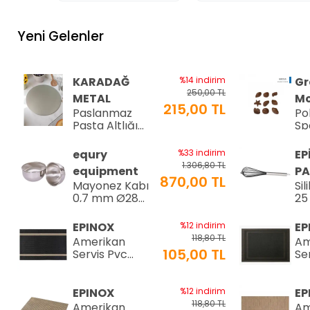
Yeni Gelenler
KARADAĞ
%14 indirim
Gr
250,00 TL
METAL
Mo
215,00 TL
Paslanmaz
Po
Pasta Altlığı
Sp
⌀28 cm
Çi
8-
equry
%33 indirim
EP
34
1.306,80 TL
equipment
PA
870,00 TL
Mayonez Kabı
Sil
0,7 mm Ø28
25
H:15 cm 7 LT
25
EPINOX
%12 indirim
EP
118,80 TL
Amerikan
Am
105,00 TL
Servis Pvc
Se
30x45cm (AS-
30
10H)
10
EPINOX
%12 indirim
EP
118,80 TL
Amerikan
Am