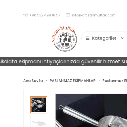
+90 532 499 18 57
info@artizanmutfak.com
Kategoriler
ata ekipmanı ihtiyaçlarınızda güvenilir hizmet sunar.
Ana Sayfa
PASLANMAZ EKİPMANLAR
Paslanmaz El 