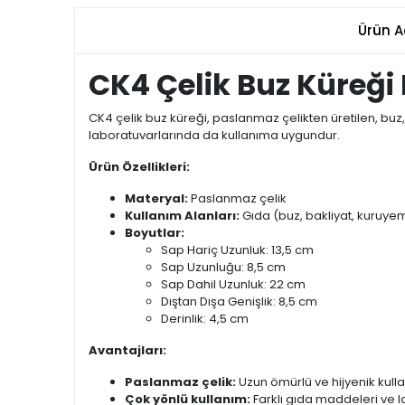
Ürün A
CK4 Çelik Buz Küreği N
CK4 çelik buz küreği, paslanmaz çelikten üretilen, buz
laboratuvarlarında da kullanıma uygundur.
Ürün Özellikleri:
Materyal:
Paslanmaz çelik
Kullanım Alanları:
Gıda (buz, bakliyat, kuruyem
Boyutlar:
Sap Hariç Uzunluk: 13,5 cm
Sap Uzunluğu: 8,5 cm
Sap Dahil Uzunluk: 22 cm
Dıştan Dışa Genişlik: 8,5 cm
Derinlik: 4,5 cm
Avantajları:
Paslanmaz çelik:
Uzun ömürlü ve hijyenik kull
Çok yönlü kullanım:
Farklı gıda maddeleri ve 