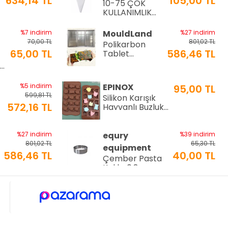
634,14 TL
105,00 TL
10-75 ÇOK
a
KULLANIMLIK
İTHAL KREMA
TORBASI
%7 indirim
MouldLand
%27 indirim
70,00 TL
801,02 TL
Polikarbon
65,00 TL
586,46 TL
Tablet
Çikolata Kalıbı
Ø9
| Dubai
Çikolata Kalıbı
%5 indirim
EPINOX
95,00 TL
200 gr | ML-
599,81 TL
Silikon Karışık
1044
572,16 TL
Hayvanlı Buzluk
ve Çikolata
Kalıbı (SCK-21)
%27 indirim
equry
%39 indirim
801,02 TL
65,30 TL
equipment
586,46 TL
40,00 TL
Çember Pasta
Kalıbı 0,8mm
Ø10 Cm H:3 Cm
%22 indirim
MFS Moulds
%27 indirim
150,00 TL
801,02 TL
i
210 Gr.
117,00 TL
586,46 TL
Polikarbon
Tablet
Çikolata Kalıbı