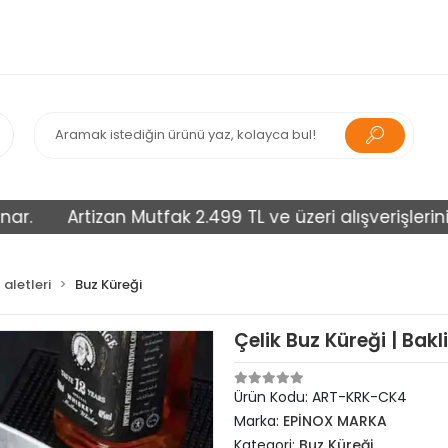
Artizan Mutfak 2.499 TL ve üzeri alışverişlerinizi üc
aletleri
Buz Küreği
Çelik Buz Küreği | Bak
Ürün Kodu:
ART-KRK-CK4
Marka:
EPİNOX MARKA
Kategori:
Buz Küreği