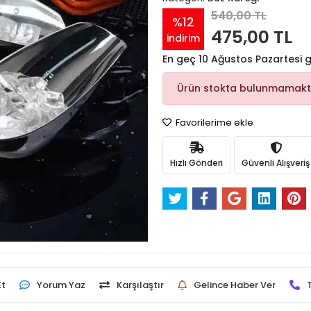
540,00 TL
%12
475,00 TL
indirim
En geç 10 Ağustos Pazartesi
Ürün stokta bulunmamakt
Favorilerime ekle
Hızlı Gönderi
Güvenli Alışveriş
Et
Yorum Yaz
Karşılaştır
Gelince Haber Ver