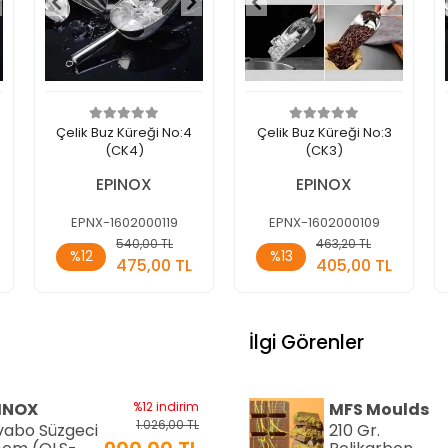
Çelik Buz Küreği No:4
Çelik Buz Küreği No:3
(CK4)
(CK3)
EPINOX
EPINOX
EPNX-1602000119
EPNX-1602000109
Sepete
Sepete
540,00 TL
463,20 TL
%12
%13
Ekle
Ekle
475,00 TL
405,00 TL
Adet
Adet
İlgi Görenler
INOX
%12 indirim
MFS Moulds
1.026,00 TL
vabo Süzgeci
210 Gr.