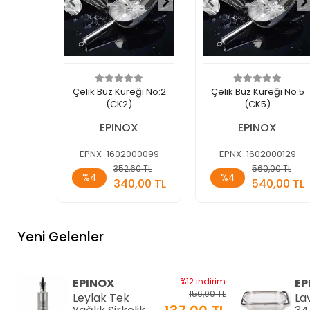
Çelik Buz Küreği No:2
Çelik Buz Küreği No:5
(CK2)
(CK5)
EPINOX
EPINOX
EPNX-1602000099
EPNX-1602000129
Sepete
Sepete
352,60 TL
560,00 TL
%4
%4
Ekle
Ekle
340,00 TL
540,00 TL
Adet
Adet
Yeni Gelenler
EPINOX
%12 indirim
EP
156,00 TL
Leylak Tek
La