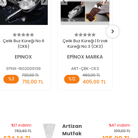
Çelik Buz Küreği No:6
Çelik Buz Küreği | Erzak
Çelik B
(CK6)
Küreği No:3 (CK3)
Küre
EPINOX
EPİNOX MARKA
EPİ
EPNX-1602000139
ART-ÇBK-CK3
AR
Sepete
Sepete
730,00 TL
460,00 TL
%3
%12
%3
Ekle
Ekle
710,00 TL
405,00 TL
Adet
Adet
Ade
%17 indirim
Artizan
%47 indirim
762,40 TL
199,00 TL
Mutfak