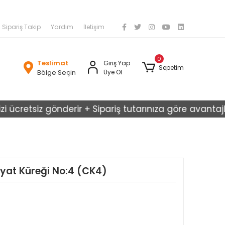
Sipariş Takip
Yardım
İletişim
0
Teslimat
Giriş Yap
Sepetim
Bölge Seçin
Üye Ol
retsiz gönderir + Sipariş tutarınıza göre avantajlı karg
liyat Küreği No:4 (CK4)