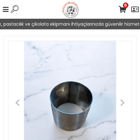
0
 pastacılık ve çikolata ekipmanı ihtiyaçlarınızda güvenilir hizmet 