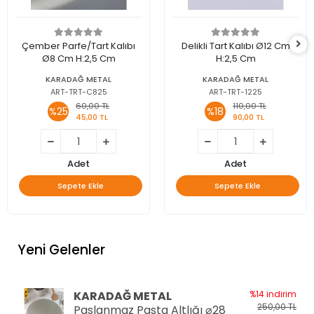
Çember Parfe/Tart Kalıbı
Delikli Tart Kalıbı Ø12 Cm
Ø8 Cm H:2,5 Cm
H:2,5 Cm
KARADAĞ METAL
KARADAĞ METAL
ART-TRT-C825
ART-TRT-1225
60,00 TL
110,00 TL
%25
%18
45,00 TL
90,00 TL
Adet
Adet
Sepete Ekle
Sepete Ekle
Yeni Gelenler
KARADAĞ METAL
%14 indirim
250,00 TL
Paslanmaz Pasta Altlığı ⌀28