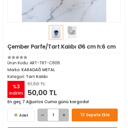
Çember Parfe/Tart Kalıbı Ø6 cm h:6 cm
Ürün Kodu:
ART-TRT-C606
Marka:
KARADAĞ METAL
Kategori:
Tart Kalıbı
51,50 TL
%3
50,00 TL
indirim
En geç 7 Ağustos Cuma günü kargoda!
Sepete Ekle
Adet