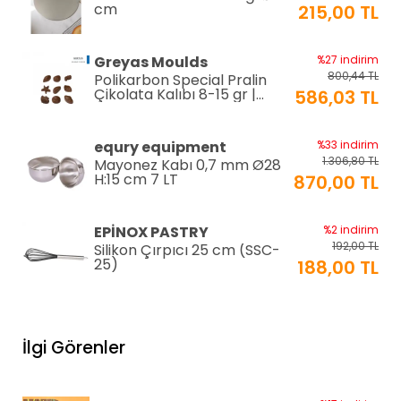
cm
215,00 TL
Greyas Moulds
%27 indirim
800,44 TL
Polikarbon Special Pralin
Çikolata Kalıbı 8-15 gr |
586,03 TL
Cm-3416
equry equipment
%33 indirim
1.306,80 TL
Mayonez Kabı 0,7 mm Ø28
H:15 cm 7 LT
870,00 TL
EPİNOX PASTRY
%2 indirim
192,00 TL
Silikon Çırpıcı 25 cm (SSC-
25)
188,00 TL
EPINOX
%12 indirim
118,80 TL
Amerikan Servis Pvc
İlgi Görenler
30x45cm (AS-10H)
105,00 TL
%12 indirim