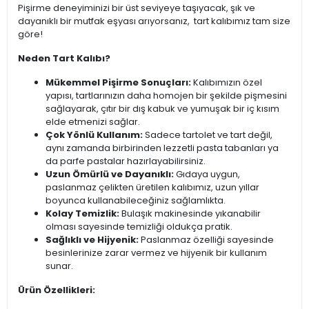
Pişirme deneyiminizi bir üst seviyeye taşıyacak, şık ve
dayanıklı bir mutfak eşyası arıyorsanız, tart kalıbımız tam size
göre!
Neden Tart Kalıbı?
Mükemmel Pişirme Sonuçları:
Kalıbımızın özel
yapısı, tartlarınızın daha homojen bir şekilde pişmesini
sağlayarak, çıtır bir dış kabuk ve yumuşak bir iç kısım
elde etmenizi sağlar.
Çok Yönlü Kullanım:
Sadece tartolet ve tart değil,
aynı zamanda birbirinden lezzetli pasta tabanları ya
da parfe pastalar hazırlayabilirsiniz.
Uzun Ömürlü ve Dayanıklı:
Gıdaya uygun,
paslanmaz çelikten üretilen kalıbımız, uzun yıllar
boyunca kullanabileceğiniz sağlamlıkta.
Kolay Temizlik:
Bulaşık makinesinde yıkanabilir
olması sayesinde temizliği oldukça pratik.
Sağlıklı ve Hijyenik:
Paslanmaz özelliği sayesinde
besinlerinize zarar vermez ve hijyenik bir kullanım
sunar.
Ürün Özellikleri: