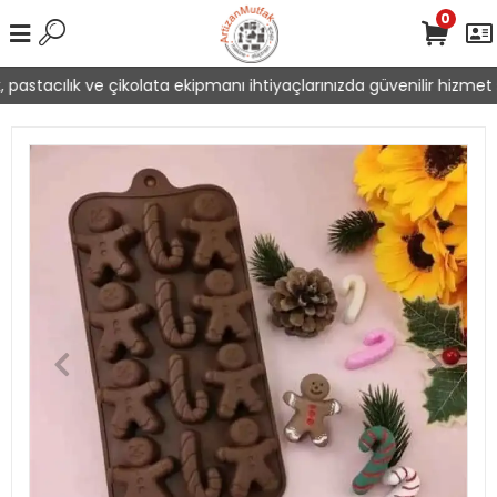
0
pastacılık ve çikolata ekipmanı ihtiyaçlarınızda güvenilir hizmet s