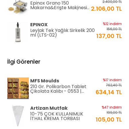
2.400,00 TL
Epinox Grano 150
Makarna&Erişte Makinesi
2.106,00 TL
2mm+4mm (GR-150)
EPINOX
%12 indirim
156,00 TL
Leylak Tek Yağlık Sirkelik 200
ml (LTS-02)
137,00 TL
EPINOX
%12 indirim
1.026,00 TL
Lavabo Süzgeci 34 cm
İlgi Görenler
(QLS-34)
900,00 TL
KARADAĞ METAL
%14 indirim
MFS Moulds
%17 indirim
250,00 TL
Paslanmaz Pasta Altlığı ⌀28
762,40 TL
210 Gr. Polikarbon Tablet
cm
215,00 TL
Çikolata Kalıbı - 0553 |
634,14 TL
Dubai Çikolata Kalıbı
Greyas Moulds
%27 indirim
Artizan Mutfak
%47 indirim
801,02 TL
Polikarbon Special Pralin
199,00 TL
10-75 ÇOK KULLANIMLIK
Çikolata Kalıbı 8-15 gr |
586,46 TL
İTHAL KREMA TORBASI
105,00 TL
Cm-3416