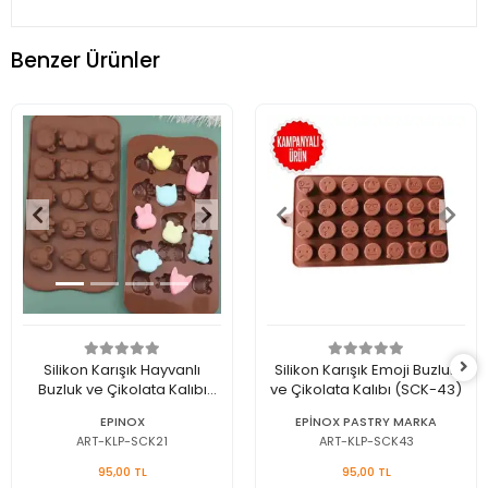
Benzer Ürünler
Silikon Karışık Hayvanlı
Silikon Karışık Emoji Buzluk
Buzluk ve Çikolata Kalıbı
ve Çikolata Kalıbı (SCK-43)
(SCK-21)
EPINOX
EPİNOX PASTRY MARKA
ART-KLP-SCK21
ART-KLP-SCK43
95,00 TL
95,00 TL