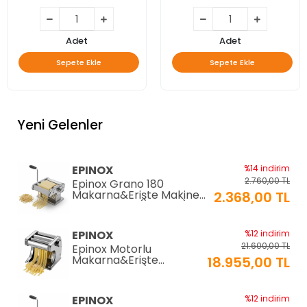
Adet
Adet
Sepete Ekle
Sepete Ekle
Yeni Gelenler
EPINOX
%14 indirim
2.760,00 TL
Epinox Grano 180
Makarna&Erişte Makinesi
2.368,00 TL
2mm+6mm (GR-180)
EPINOX
%12 indirim
21.600,00 TL
Epinox Motorlu
Makarna&Erişte
18.955,00 TL
Makinesi 2mm+6mm
(EC-180)
EPINOX
%12 indirim