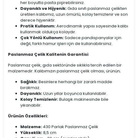
her boyutta pasta pişirebilirsiniz.
Dayanıklı ve Hijyenik:
Gıda sınıfı paslanmaz çelikten
üretilen kalıbımız, uzun ömürlü, kolay temizlenir ve son
derece hijyeniktir.
Pratik Kullanım:
Aerodinamik yapısı sayesinde kalıbı
kullanmak oldukça kolaydır.
Çok Yönlü Kullanım:
Sadece pandispanyalar için
değil, farklı hamur işleri için de kullanabilirsiniz.
Paslanmaz Çelik Kalitenin Garantisi
Paslanmaz çelik, gıda sektöründe sıklıkla tercih edilen bir
malzemedir. Kalıbımızın paslanmaz çelik olması, ürünün;
Sağlıklı:
Besinlere herhangi bir zararlı madde
bırakmaz.
Dayanıklı:
Uzun yıllar boyunca kullanılabilir.
Kolay Temizlenir:
Bulaşık makinesinde bile
yıkanabilir.
Ürünün Özellikleri:
Malzeme:
430 Parlak Paslanmaz Çelik
Yükseklik:
8,5 cm