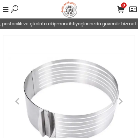
0
pastacılık ve çikolata ekipmanı ihtiyaçlarınızda güvenilir hizmet s