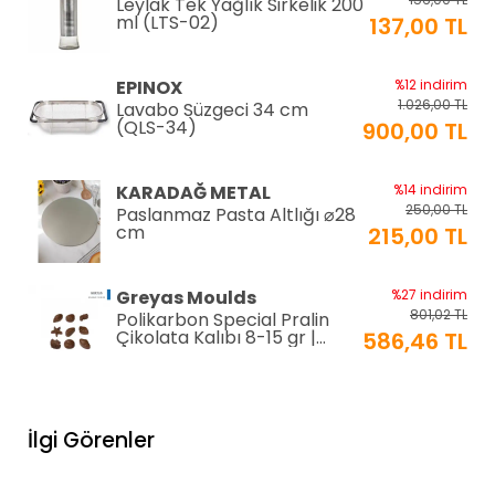
Leylak Tek Yağlık Sirkelik 200
ml (LTS-02)
137,00 TL
EPINOX
%12 indirim
1.026,00 TL
Lavabo Süzgeci 34 cm
(QLS-34)
900,00 TL
KARADAĞ METAL
%14 indirim
250,00 TL
Paslanmaz Pasta Altlığı ⌀28
cm
215,00 TL
Greyas Moulds
%27 indirim
801,02 TL
Polikarbon Special Pralin
Çikolata Kalıbı 8-15 gr |
586,46 TL
Cm-3416
equry equipment
%33 indirim
1.306,80 TL
Mayonez Kabı 0,7 mm Ø28
İlgi Görenler
H:15 cm 7 LT
870,00 TL