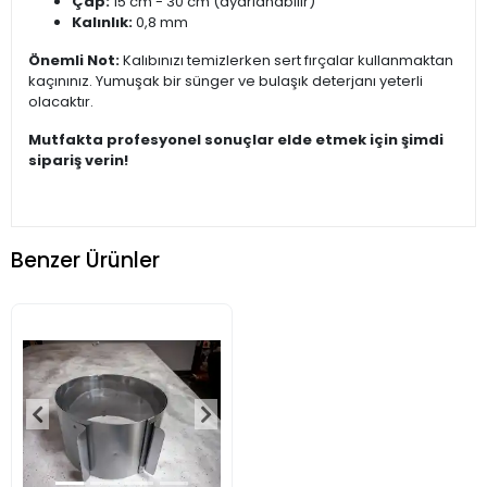
Çap:
15 cm - 30 cm (ayarlanabilir)
Kalınlık:
0,8 mm
Önemli Not:
Kalıbınızı temizlerken sert fırçalar kullanmaktan
kaçınınız. Yumuşak bir sünger ve bulaşık deterjanı yeterli
olacaktır.
Mutfakta profesyonel sonuçlar elde etmek için şimdi
sipariş verin!
Benzer Ürünler