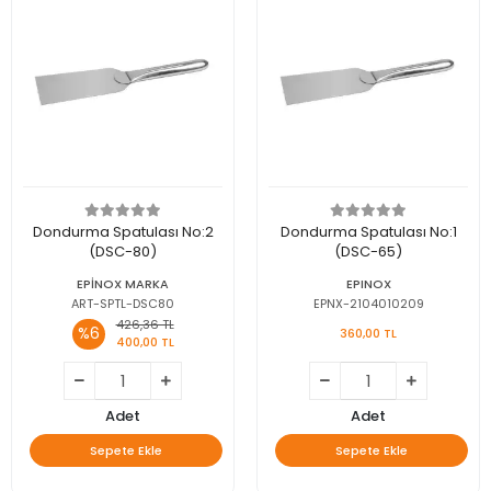
Dondurma Spatulası No:2
Dondurma Spatulası No:1
(DSC-80)
(DSC-65)
EPİNOX MARKA
EPINOX
ART-SPTL-DSC80
EPNX-2104010209
426,36 TL
%6
360,00 TL
400,00 TL
Adet
Adet
Sepete Ekle
Sepete Ekle