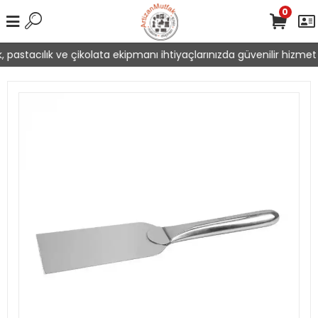
0
 pastacılık ve çikolata ekipmanı ihtiyaçlarınızda güvenilir hizmet 