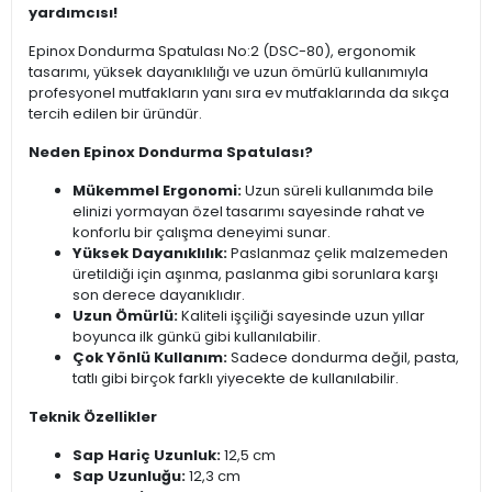
yardımcısı!
Epinox Dondurma Spatulası No:2 (DSC-80), ergonomik
tasarımı, yüksek dayanıklılığı ve uzun ömürlü kullanımıyla
profesyonel mutfakların yanı sıra ev mutfaklarında da sıkça
tercih edilen bir üründür.
Neden Epinox Dondurma Spatulası?
Mükemmel Ergonomi:
Uzun süreli kullanımda bile
elinizi yormayan özel tasarımı sayesinde rahat ve
konforlu bir çalışma deneyimi sunar.
Yüksek Dayanıklılık:
Paslanmaz çelik malzemeden
üretildiği için aşınma, paslanma gibi sorunlara karşı
son derece dayanıklıdır.
Uzun Ömürlü:
Kaliteli işçiliği sayesinde uzun yıllar
boyunca ilk günkü gibi kullanılabilir.
Çok Yönlü Kullanım:
Sadece dondurma değil, pasta,
tatlı gibi birçok farklı yiyecekte de kullanılabilir.
Teknik Özellikler
Sap Hariç Uzunluk:
12,5 cm
Sap Uzunluğu:
12,3 cm