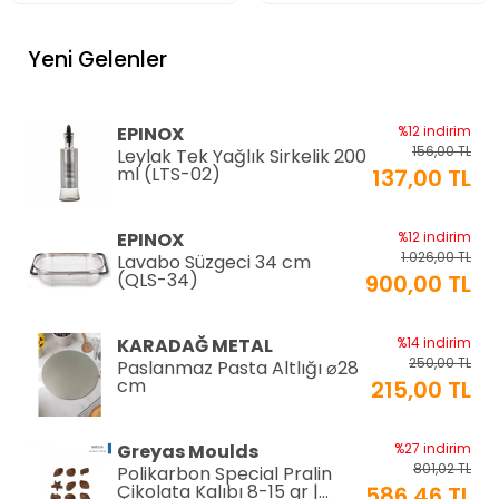
Yeni Gelenler
EPINOX
%12 indirim
156,00 TL
Leylak Tek Yağlık Sirkelik 200
ml (LTS-02)
137,00 TL
EPINOX
%12 indirim
1.026,00 TL
Lavabo Süzgeci 34 cm
(QLS-34)
900,00 TL
KARADAĞ METAL
%14 indirim
250,00 TL
Paslanmaz Pasta Altlığı ⌀28
cm
215,00 TL
Greyas Moulds
%27 indirim
801,02 TL
Polikarbon Special Pralin
Çikolata Kalıbı 8-15 gr |
586,46 TL