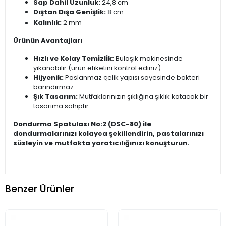
Sap Dahil Uzunluk:
24,8 cm
Dıştan Dışa Genişlik:
8 cm
Kalınlık:
2 mm
Ürünün Avantajları
Hızlı ve Kolay Temizlik:
Bulaşık makinesinde
yıkanabilir (ürün etiketini kontrol ediniz).
Hijyenik:
Paslanmaz çelik yapısı sayesinde bakteri
barındırmaz.
Şık Tasarım:
Mutfaklarınızın şıklığına şıklık katacak bir
tasarıma sahiptir.
Dondurma Spatulası No:2 (DSC-80) ile
dondurmalarınızı kolayca şekillendirin, pastalarınızı
süsleyin ve mutfakta yaratıcılığınızı konuşturun.
Benzer Ürünler