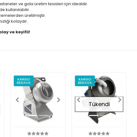
staneler ve gıda üretim tesisleri için idealdir.
e kullanılabilir.
zemelerden üretilmiştir.
zliği kolaydır.
ay ve keyifli!
KARGO
KARGO
BEDAVA
BEDAVA
Tükendi