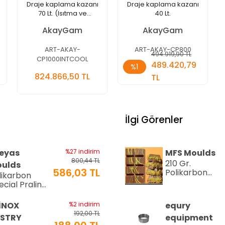
Draje kaplama kazanı
Draje kaplama kazanı
70 Lt. (Isıtma ve
40 Lt.
Soğutma Sistemi Dahil)
AkayGam
AkayGam
ART-AKAY-
ART-AKAY-CP800
494.919,90 TL
Stokta
CP1000INTCOOL
489.420,79
%1
Yok
Sepete
824.866,50 TL
Ekle
TL
Adet
Adet
İlgi Görenler
eyas
%27 indirim
MFS Moulds
800,44 TL
210 Gr.
ulds
586,03 TL
Polikarbon
likarbon
Tablet Çikolat
ecial Pralin
Kalıbı - 0553 |
kolata Kalıbı
Dubai Çikolata
15 gr | Cm-
İNOX
%2 indirim
equry
Kalıbı
16
192,00 TL
STRY
equipment