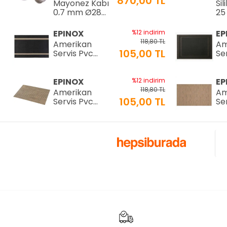
870,00 TL
Mayonez Kabı
Sil
0,7 mm Ø28
25
H:15 cm 7 LT
25
EPINOX
%12 indirim
EP
118,80 TL
Amerikan
Am
105,00 TL
Servis Pvc
Se
30x45cm (AS-
30
10H)
10
EPINOX
%12 indirim
EP
118,80 TL
Amerikan
Am
105,00 TL
Servis Pvc
Se
30x45cm (AS-
30
10F)
10
EPINOX
%12 indirim
EP
118,80 TL
Amerikan
Am
105,00 TL
Servis Pvc
Se
30x45cm (AS-
30
10D)
10
EPINOX
%12 indirim
EP
118,80 TL
Amerikan
Am
105,00 TL
Servis Pvc
Se
30x45cm (AS-
30
10B)
10
EPİNOX
%29 indirim
EP