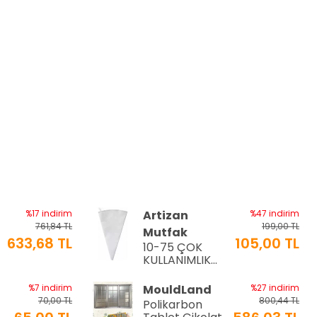
%17 indirim
Artizan
%47 indirim
761,84 TL
199,00 TL
Mutfak
633,68 TL
105,00 TL
10-75 ÇOK
a
KULLANIMLIK
İTHAL KREMA
TORBASI
%7 indirim
MouldLand
%27 indirim
70,00 TL
800,44 TL
Polikarbon