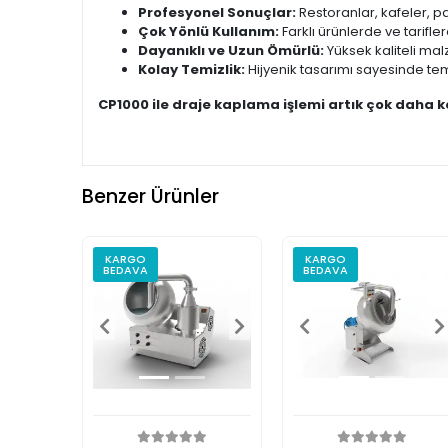
Profesyonel Sonuçlar:
Restoranlar, kafeler, pa
Çok Yönlü Kullanım:
Farklı ürünlerde ve tariflerd
Dayanıklı ve Uzun Ömürlü:
Yüksek kaliteli mal
Kolay Temizlik:
Hijyenik tasarımı sayesinde temi
CP1000 ile draje kaplama işlemi artık çok daha kol
Benzer Ürünler
KARGO
KARGO
BEDAVA
BEDAVA