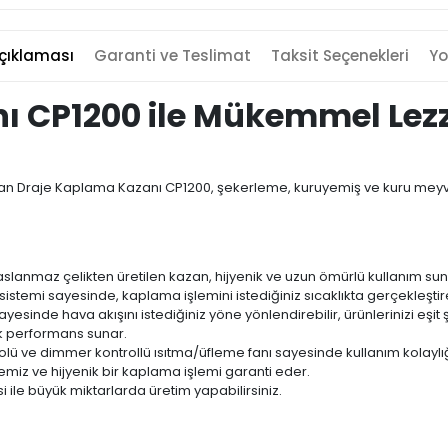
çıklaması
Garanti ve Teslimat
Taksit Seçenekleri
Yo
 CP1200 ile Mükemmel Lezze
n Draje Kaplama Kazanı CP1200, şekerleme, kuruyemiş ve kuru meyveler
anmaz çelikten üretilen kazan, hijyenik ve uzun ömürlü kullanım sun
 sistemi sayesinde, kaplama işlemini istediğiniz sıcaklıkta gerçekleştireb
sinde hava akışını istediğiniz yöne yönlendirebilir, ürünlerinizi eşit ş
ek performans sunar.
olü ve dimmer kontrollü ısıtma/üfleme fanı sayesinde kullanım kolaylığ
 temiz ve hijyenik bir kaplama işlemi garanti eder.
i ile büyük miktarlarda üretim yapabilirsiniz.