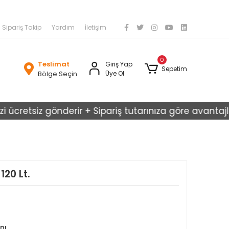
Sipariş Takip
Yardım
İletişim
0
Teslimat
Giriş Yap
Sepetim
Bölge Seçin
Üye Ol
cretsiz gönderir + Sipariş tutarınıza göre avantajlı kar
120 Lt.
nı