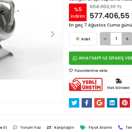
604.902,10 TL
%5
577.406,55 
indirim
En geç 7 Ağustos Cuma günü
Adet
WHATSAPP İLE SİPARİŞ VE
Favorilerime ekle
Hızlı Gönderi
e Et
Yorum Yaz
Karşılaştır
Fiyat Alarmı
Tel