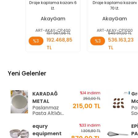
Draje kaplama kazanı 6
Draje kaplama kazanı
Lt.
70 Lt.
AkayGam
AkayGam
ART-AKAY-CP400
ART-AKAY-CP1000
197.967,96 TL
549.911,00 TL
Sepete
Sepete
192.468,85
536.163,23
%3
%3
Ekle
Ekle
TL
TL
Adet
Adet
Yeni Gelenler
KARADAĞ
%14 indirim
Gr
250,00 TL
METAL
Mo
215,00 TL
Paslanmaz
Po
Pasta Altlığı
Sp
⌀28 cm
Çi
8-
equry
%33 indirim
EP
34
1.306,80 TL
equipment
PA