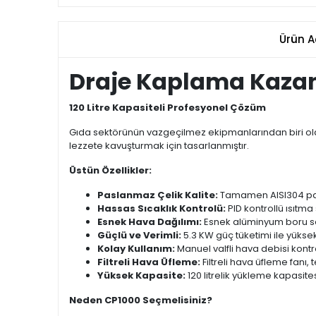
Ürün A
Draje Kaplama Kazanı
120 Litre Kapasiteli Profesyonel Çözüm
Gıda sektörünün vazgeçilmez ekipmanlarından biri ola
lezzete kavuşturmak için tasarlanmıştır.
Üstün Özellikler:
Paslanmaz Çelik Kalite:
Tamamen AISI304 pasl
Hassas Sıcaklık Kontrolü:
PID kontrollü ısıtma
Esnek Hava Dağılımı:
Esnek alüminyum boru saye
Güçlü ve Verimli:
5.3 KW güç tüketimi ile yüks
Kolay Kullanım:
Manuel valfli hava debisi kontr
Filtreli Hava Üfleme:
Filtreli hava üfleme fanı,
Yüksek Kapasite:
120 litrelik yükleme kapasites
Neden CP1000 Seçmelisiniz?