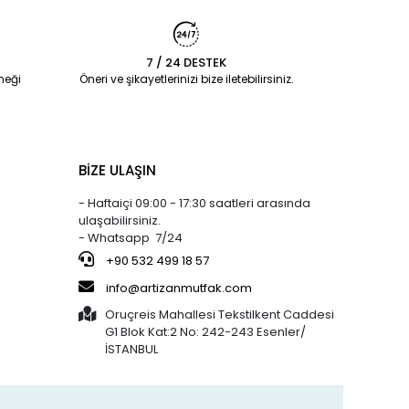
215,00 TL
Beyoğlu Çikolata
Seperatörü
7 / 24 DESTEK
%29 indirim
Silicolife
%3 indirim
neği
Öneri ve şikayetlerinizi bize iletebilirsiniz.
801,02 TL
520,00 TL
Silikon Büyük
572,16 TL
505,00 TL
e
Pişirme Matı
a
40x60 CM
%5 indirim
Arsiva
%9 indirim
BİZE ULAŞIN
95,00 TL
22,00 TL
Hamur Kazıyıcı -
90,00 TL
20,00 TL
1045
- Haftaiçi 09:00 - 17:30 saatleri arasında
ulaşabilirsiniz.
- Whatsapp 7/24
%27 indirim
Bens
%16 indirim
801,02 TL
250,00 TL
JÖLE (30x20)
+90 532 499 18 57
586,46 TL
210,00 TL
KAHVERENGİ
info@artizanmutfak.com
KAPSÜL 1.000'Lİ
Oruçreis Mahallesi Tekstilkent Caddesi
G1 Blok Kat:2 No: 242-243 Esenler/
%37 indirim
Artizan Mutfak
%61 indirim
İSTANBUL
762,40 TL
190,00 TL
5-50 ÇOK
476,80 TL
75,00 TL
KULLANIMLIK
İTHAL KREMA
TORBASI