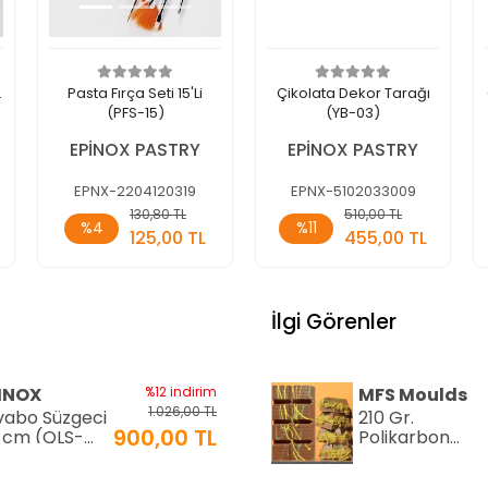
.
Pasta Fırça Seti 15'Li
Çikolata Dekor Tarağı
(PFS-15)
(YB-03)
EPİNOX PASTRY
EPİNOX PASTRY
EPNX-2204120319
EPNX-5102033009
Sepete
Sepete
130,80 TL
510,00 TL
%4
%11
Ekle
Ekle
125,00 TL
455,00 TL
Adet
Adet
İlgi Görenler
INOX
%12 indirim
MFS Moulds
1.026,00 TL
vabo Süzgeci
210 Gr.
900,00 TL
 cm (QLS-
Polikarbon
)
Tablet Çikolat
Kalıbı - 0553 |