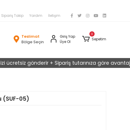
Sipariş Takip
Yardım
İletişim
0
Teslimat
Giriş Yap
Sepetim
Bölge Seçin
Üye Ol
cretsiz gönderir + Sipariş tutarınıza göre avantajlı ka
lu (SUF-05)