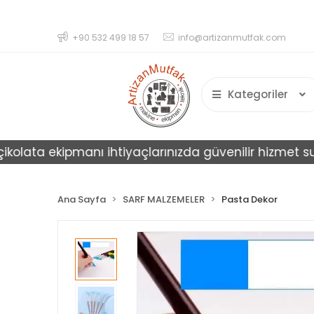
+90 532 499 18 57
info@artizanmutfak.com
Kategoriler
lata ekipmanı ihtiyaçlarınızda güvenilir hizmet sunar.
Ana Sayfa
SARF MALZEMELER
Pasta Dekor