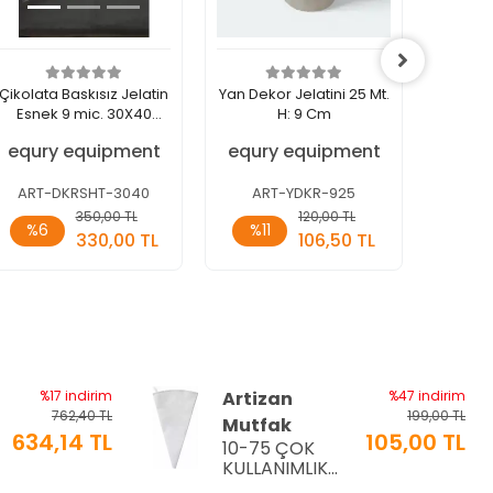
Çikolata Baskısız Jelatin
Yan Dekor Jelatini 25 Mt.
Pasta 
Esnek 9 mic. 30X40
H: 9 Cm
Tabaka 50li
equry equipment
equry equipment
EPİ
ART-DKRSHT-3040
ART-YDKR-925
EPN
Sepete
Sepete
350,00 TL
120,00 TL
%6
%11
%9
Ekle
Ekle
330,00 TL
106,50 TL
Paket
Adet
Ade
%17 indirim
Artizan
%47 indirim
762,40 TL
199,00 TL
Mutfak
634,14 TL
105,00 TL
10-75 ÇOK
a
KULLANIMLIK
İTHAL KREMA