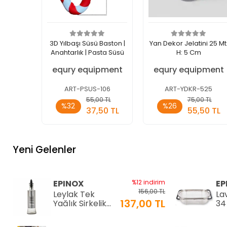
3D Yılbaşı Süsü Baston |
Yan Dekor Jelatini 25 Mt
Anahtarlık | Pasta Süsü
H: 5 Cm
equry equipment
equry equipment
ART-PSUS-106
ART-YDKR-525
Sepete
Sepete
55,00 TL
75,00 TL
%32
%26
Ekle
Ekle
37,50 TL
55,50 TL
Adet
Adet
Yeni Gelenler
EPINOX
%12 indirim
EP
156,00 TL
Leylak Tek
La
137,00 TL
Yağlık Sirkelik
34
200 ml (LTS-02)
34