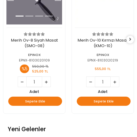
Merih Ov-8 Siyah Masat
Merih Ov-10 Kırmızı Masat
(SMO-08)
(KMO-10)
EPINOX
EPINOX
EPNX-8103020109
EPNX-8103020219
550,00 TL
%5
555,00 TL
525,00 TL
Adet
Adet
Sepete Ekle
Sepete Ekle
Yeni Gelenler