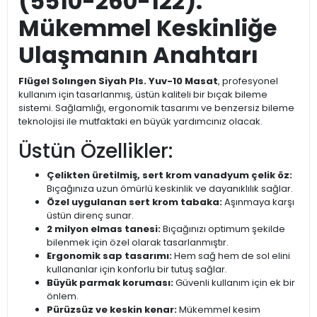
(5510-260-122):
Mükemmel Keskinliğe
Ulaşmanın Anahtarı
Flügel Solıngen Siyah Pls. Yuv-10 Masat
, profesyonel
kullanım için tasarlanmış, üstün kaliteli bir bıçak bileme
sistemi. Sağlamlığı, ergonomik tasarımı ve benzersiz bileme
teknolojisi ile mutfaktaki en büyük yardımcınız olacak.
Üstün Özellikler:
Çelikten üretilmiş, sert krom vanadyum çelik öz:
Bıçağınıza uzun ömürlü keskinlik ve dayanıklılık sağlar.
Özel uygulanan sert krom tabaka:
Aşınmaya karşı
üstün direnç sunar.
2 milyon elmas tanesi:
Bıçağınızı optimum şekilde
bilenmek için özel olarak tasarlanmıştır.
Ergonomik sap tasarımı:
Hem sağ hem de sol elini
kullananlar için konforlu bir tutuş sağlar.
Büyük parmak koruması:
Güvenli kullanım için ek bir
önlem.
Pürüzsüz ve keskin kenar:
Mükemmel kesim