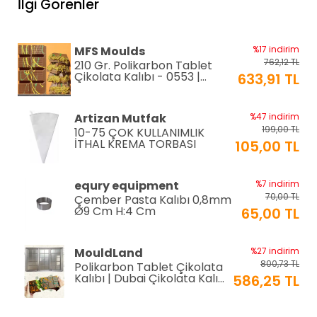
İlgi Görenler
H:15 cm 7 LT
870,00 TL
EPİNOX PASTRY
%2 indirim
MFS Moulds
%17 indirim
192,00 TL
Silikon Çırpıcı 25 cm (SSC-
762,12 TL
210 Gr. Polikarbon Tablet
25)
188,00 TL
Çikolata Kalıbı - 0553 |
633,91 TL
Dubai Çikolata Kalıbı
EPINOX
%12 indirim
Artizan Mutfak
%47 indirim
118,80 TL
Amerikan Servis Pvc
199,00 TL
10-75 ÇOK KULLANIMLIK
30x45cm (AS-10H)
105,00 TL
İTHAL KREMA TORBASI
105,00 TL
EPINOX
%12 indirim
equry equipment
%7 indirim
118,80 TL
Amerikan Servis Pvc
70,00 TL
Çember Pasta Kalıbı 0,8mm
30x45cm (AS-10G)
105,00 TL
Ø9 Cm H:4 Cm
65,00 TL
EPINOX
%12 indirim
MouldLand
%27 indirim
118,80 TL
Amerikan Servis Pvc
800,73 TL
Polikarbon Tablet Çikolata
30x45cm (AS-10F)
105,00 TL
Kalıbı | Dubai Çikolata Kalıbı
586,25 TL
200 gr | ML-1044
EPINOX
%12 indirim