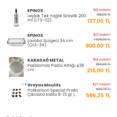
EPINOX
%12 indirim
156,00 TL
Leylak Tek Yağlık Sirkelik 200
ml (LTS-02)
137,00 TL
EPINOX
%12 indirim
1.026,00 TL
Lavabo Süzgeci 34 cm
(QLS-34)
900,00 TL
KARADAĞ METAL
%14 indirim
250,00 TL
Paslanmaz Pasta Altlığı ⌀28
cm
215,00 TL
Greyas Moulds
%27 indirim
800,73 TL
Polikarbon Special Pralin
Çikolata Kalıbı 8-15 gr |
586,25 TL
Cm-3416
equry equipment
%33 indirim
1.306,80 TL
Mayonez Kabı 0,7 mm Ø28