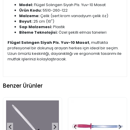
Model:
Flügel Solıngen Siyah Pls. Yuv-10 Masat
Ürün Kodu:
5510-260-122
Malzeme:
Çelik (sert krom vanadyum çelik öz)
Boyut:
25 cm (10")
Sap Malzemesi:
Plastik
Bileme Teknolojisi:
Özel şekilli elmas taneleri
Flügel Solıngen Siyah Pls. Yuv-10 Masat
, mutfakta
profesyonel bir dokunuş arayan herkes için ideal bir seçim.
Uzun ömürlü keskinliği, dayanıklılığı ve ergonomik tasarımı ile
mutfak işlerinizi kolaylaştıracak.
Benzer Ürünler