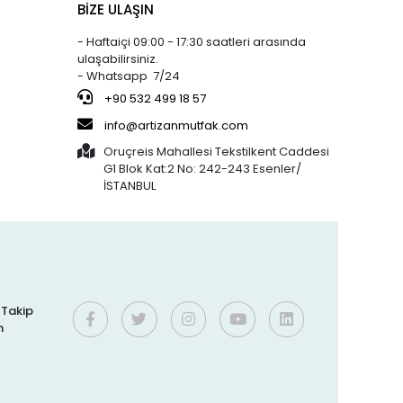
BİZE ULAŞIN
95,00 TL
22,00 TL
Hamur Kazıyıcı -
90,00 TL
20,00 TL
1045
- Haftaiçi 09:00 - 17:30 saatleri arasında
ulaşabilirsiniz.
- Whatsapp 7/24
%27 indirim
Bens
%16 indirim
801,02 TL
250,00 TL
JÖLE (30x20)
+90 532 499 18 57
586,46 TL
210,00 TL
KAHVERENGİ
info@artizanmutfak.com
KAPSÜL 1.000'Lİ
Oruçreis Mahallesi Tekstilkent Caddesi
G1 Blok Kat:2 No: 242-243 Esenler/
%37 indirim
Artizan Mutfak
%61 indirim
İSTANBUL
762,40 TL
190,00 TL
5-50 ÇOK
476,80 TL
75,00 TL
KULLANIMLIK
İTHAL KREMA
TORBASI
%3 indirim
Silicolife
%1 indirim
300,00 TL
400,00 TL
Silikon Pişirme
290,00 TL
395,00 TL
f
Matı 30x40 CM
i Takip
2
n
%6 indirim
Bens
%16 indirim
73,00 TL
250,00 TL
0 NO (32x12)
68,40 TL
210,00 TL
KAHVERENGİ
KAPSÜL 1.250'Lİ
:7