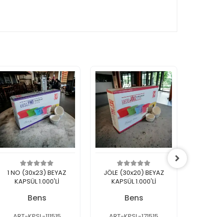
1 NO (30x23) BEYAZ
JÖLE (30x20) BEYAZ
PET K
KAPSÜL 1.000'Lİ
KAPSÜL 1.000'Lİ
B
Bens
Bens
ART-KPSL-111515
ART-KPSL-171515
ART