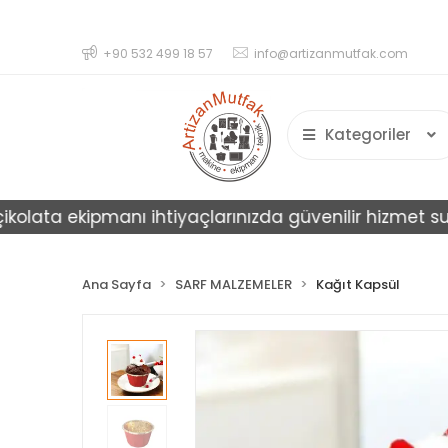
+90 532 499 18 57
info@artizanmutfak.com
Kategoriler
ata ekipmanı ihtiyaçlarınızda güvenilir hizmet sunar.
Ana Sayfa
SARF MALZEMELER
Kağıt Kapsül