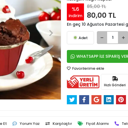
85,00 TL
%6
80,00 TL
indirim
En geç 10 Ağustos Pazartesi
Adet
WHATSAPP İLE SİPARİŞ VE
Favorilerime ekle
Hızlı Gönderi
e Et
Yorum Yaz
Karşılaştır
Fiyat Alarmı
Tel