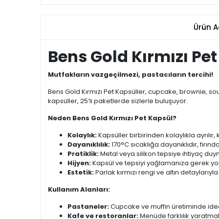
Ürün A
Bens Gold Kırmızı Pet
Mutfakların vazgeçilmezi, pastacıların tercihi!
Bens Gold Kırmızı Pet Kapsüller, cupcake, brownie, souf
kapsüller, 25’li paketlerde sizlerle buluşuyor.
Neden Bens Gold Kırmızı Pet Kapsül?
Kolaylık:
Kapsüller birbirinden kolaylıkla ayrılır, k
Dayanıklılık:
170°C sıcaklığa dayanıklıdır, fırın
Pratiklik:
Metal veya silikon tepsiye ihtiyaç duyma
Hijyen:
Kapsül ve tepsiyi yağlamanıza gerek yok
Estetik:
Parlak kırmızı rengi ve altın detaylarıyla
Kullanım Alanları:
Pastaneler:
Cupcake ve muffin üretiminde idea
Kafe ve restoranlar:
Menüde farklılık yaratmak 