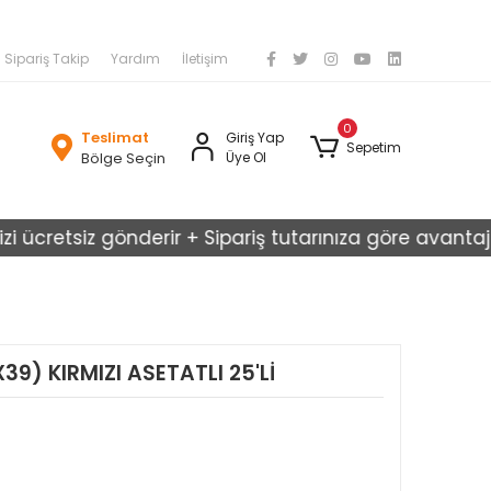
Sipariş Takip
Yardım
İletişim
0
Teslimat
Giriş Yap
Sepetim
Bölge Seçin
Üye Ol
cretsiz gönderir + Sipariş tutarınıza göre avantajlı kar
9) KIRMIZI ASETATLI 25'Lİ