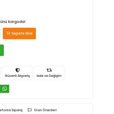
 günü kargoda!
Sepete Ekle
R
Güvenli Alışveriş
İade ve Değişim
efonla Sipariş
Ürün Önerileri