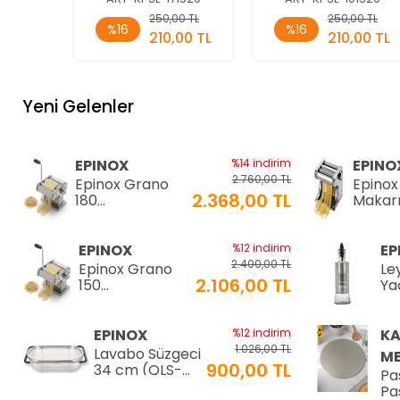
Sepete
Sepete
250,00 TL
250,00 TL
%16
%16
Ekle
Ekle
210,00 TL
210,00 TL
Adet
Adet
Yeni Gelenler
EPINOX
%14 indirim
EPINO
2.760,00 TL
Epinox Grano
Epinox
2.368,00 TL
180
Makar
Makarna&Erişte
Makine
Makinesi
2mm
2mm+6mm
(EC-18
EPINOX
%12 indirim
EP
(GR-180)
2.400,00 TL
Epinox Grano
Le
2.106,00 TL
150
Yağ
Makarna&Erişte
20
Makinesi
2mm+4mm
EPINOX
%12 indirim
K
(GR-150)
1.026,00 TL
Lavabo Süzgeci
ME
900,00 TL
34 cm (QLS-
Pa
34)
Pas