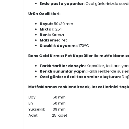
Evde pasta yapanlar:
Özel günlerinizde sevdikl
Ürün Özellikleri:
Boyut:
50x39 mm
Miktar:
25’li
Renk:
Kırmızı
Malzeme:
Pet
Sıcaklık dayanımı:
170°C
Bens Gold Kırmızı Pet Kapsüller ile mutfaklarınız
Farklı tarifler deneyin:
Kapsüller, tatlıların yanı
Renkli sunumlar yapın:
Farklı renklerde süsleme
Özel günlere özel tasarımlar oluşturun:
Doğu
Mutfaklarınızı renklendirecek, lezzetlerinizi ta
Boy
50 mm
En
50 mm
Yükseklik
39 mm
Adet
25 adet