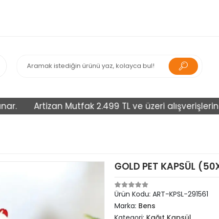
Artizan Mutfak 2.499 TL ve üzeri alışverişlerinizi ü
GOLD PET KAPSÜL (50X3
Ürün Kodu:
ART-KPSL-291561
Marka:
Bens
Kategori:
Kağıt Kapsül