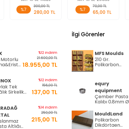
Sepete
Sepete
300,00 TL
70,00 TL
%7
%7
Ekle
Ekle
280,00 TL
65,00 TL
Adet
Adet
İlgi Görenler
X
%12 indirim
MFS Moulds
21.600,00 TL
 Motorlu
210 Gr.
18.955,00 TL
na&Erişte
Polikarbon
si
Tablet Çikolat
+6mm
Kalıbı - 0553 |
0)
Dubai Çikolata
INOX
%12 indirim
equry
Kalıbı
156,00 TL
ylak Tek
equipment
137,00 TL
lık Sirkelik
Çember Pasta
0 ml (LTS-02)
Kalıbı 0,8mm 
Cm H:4 Cm
ARADAĞ
%14 indirim
250,00 TL
MouldLand
TAL
215,00 TL
Polikarbon
slanmaz
Dikdörtgen
ta Altlığı