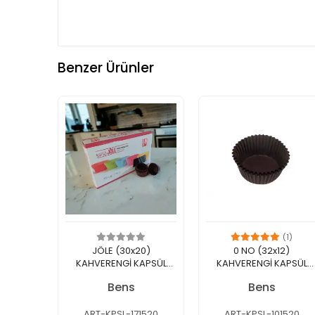
Benzer Ürünler
(1)
JÖLE (30x20)
0 NO (32x12)
KAHVERENGİ KAPSÜL
KAHVERENGİ KAPSÜL
1.000'Lİ
1.250'Lİ
Bens
Bens
ART-KPSL-171520
ART-KPSL-101520