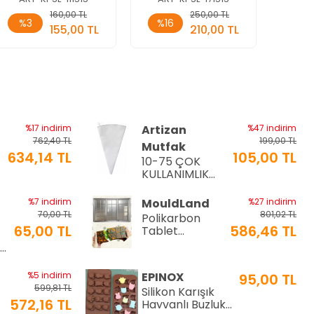
Sepete
Sepete
160,00 TL
250,00 TL
%3
%16
%
Ekle
Ekle
155,00 TL
210,00 TL
Adet
Adet
Ade
%17 indirim
Artizan
%47 indirim
762,40 TL
199,00 TL
Mutfak
634,14 TL
105,00 TL
10-75 ÇOK
a
KULLANIMLIK
İTHAL KREMA
TORBASI
%7 indirim
MouldLand
%27 indirim
70,00 TL
801,02 TL
Polikarbon
65,00 TL
586,46 TL
Tablet
Çikolata Kalıbı
Ø9
| Dubai
Çikolata Kalıbı
%5 indirim
EPINOX
95,00 TL
200 gr | ML-
599,81 TL
Silikon Karışık
1044
572,16 TL
Hayvanlı Buzluk