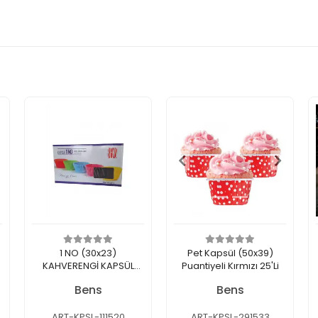
1 NO (30x23)
Pet Kapsül (50x39)
KAHVERENGİ KAPSÜL
Puantiyeli Kırmızı 25'Li
1.000'Lİ
Bens
Bens
ART-KPSL-111520
ART-KPSL-291533