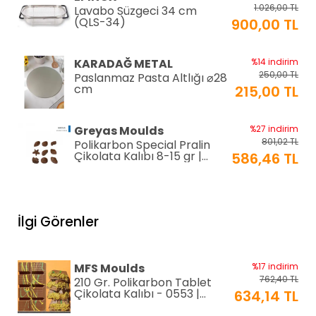
1.026,00 TL
Lavabo Süzgeci 34 cm
(QLS-34)
900,00 TL
KARADAĞ METAL
%14 indirim
250,00 TL
Paslanmaz Pasta Altlığı ⌀28
cm
215,00 TL
Greyas Moulds
%27 indirim
801,02 TL
Polikarbon Special Pralin
Çikolata Kalıbı 8-15 gr |
586,46 TL
Cm-3416
equry equipment
%33 indirim
1.306,80 TL
Mayonez Kabı 0,7 mm Ø28
İlgi Görenler
H:15 cm 7 LT
870,00 TL
EPİNOX PASTRY
%2 indirim
MFS Moulds
%17 indirim
192,00 TL
Silikon Çırpıcı 25 cm (SSC-
762,40 TL
210 Gr. Polikarbon Tablet
25)
188,00 TL
Çikolata Kalıbı - 0553 |
634,14 TL
Dubai Çikolata Kalıbı