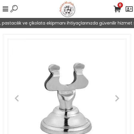
0
pastacılık ve çikolata ekipmanı ihtiyaçlarınızda güvenilir hizmet s