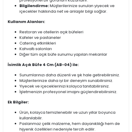
profesyonel bir görünüm kazandırır.
Bilgilendirme:
Müşterilerinize sunulan yiyecek ve
içecekler hakkında net ve anlaşılır bilgi sağlar.
Kullanım Alanları:
Restoran ve otellerin açık büfeleri
Kafeler ve pastaneler
Catering etkinlikleri
Kahvaltı salonları
Diğer tüm açık büfe sunumu yapılan mekanlar
İsimlik Açık Büfe 4 Cm (AB-04) ile:
Sunumlarınızı daha düzenli ve şık hale getirebilirsiniz.
Müşterilerinize daha iyi bir deneyim sunabilirsiniz.
Yiyecek ve içeceklerinizi kolayca tanıtabilirsiniz.
İşletmenizin profesyonel imajını güçlendirebilirsiniz.
Ek Bilgiler:
Ürün, kolayca temizlenebilir ve uzun yıllar boyunca
kullanılabilir.
Paslanmaz çelik malzeme, hem dayanıklılığı hem de
hijyenik özellikleri nedeniyle tercih edilir.