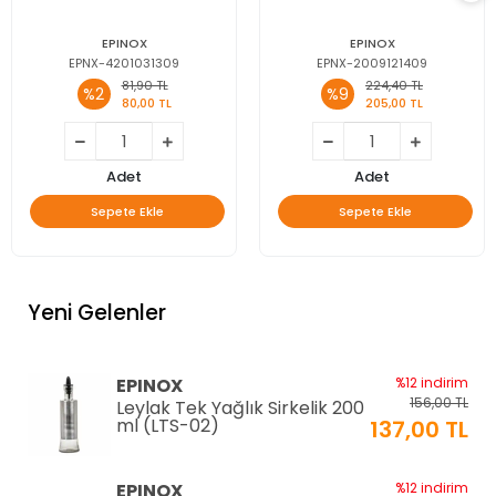
EPINOX
EPINOX
EPNX-4201031309
EPNX-2009121409
81,90 TL
224,40 TL
%2
%9
80,00 TL
205,00 TL
Adet
Adet
Sepete Ekle
Sepete Ekle
Yeni Gelenler
EPINOX
%12 indirim
156,00 TL
Leylak Tek Yağlık Sirkelik 200
ml (LTS-02)
137,00 TL
EPINOX
%12 indirim