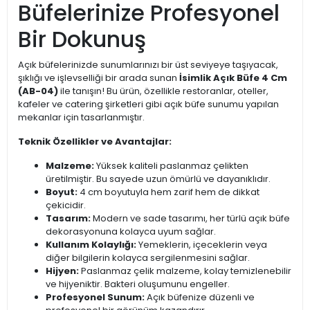
Büfelerinize Profesyonel
Bir Dokunuş
Açık büfelerinizde sunumlarınızı bir üst seviyeye taşıyacak,
şıklığı ve işlevselliği bir arada sunan
İsimlik Açık Büfe 4 Cm
(AB-04)
ile tanışın! Bu ürün, özellikle restoranlar, oteller,
kafeler ve catering şirketleri gibi açık büfe sunumu yapılan
mekanlar için tasarlanmıştır.
Teknik Özellikler ve Avantajlar:
Malzeme:
Yüksek kaliteli paslanmaz çelikten
üretilmiştir. Bu sayede uzun ömürlü ve dayanıklıdır.
Boyut:
4 cm boyutuyla hem zarif hem de dikkat
çekicidir.
Tasarım:
Modern ve sade tasarımı, her türlü açık büfe
dekorasyonuna kolayca uyum sağlar.
Kullanım Kolaylığı:
Yemeklerin, içeceklerin veya
diğer bilgilerin kolayca sergilenmesini sağlar.
Hijyen:
Paslanmaz çelik malzeme, kolay temizlenebilir
ve hijyeniktir. Bakteri oluşumunu engeller.
Profesyonel Sunum:
Açık büfenize düzenli ve