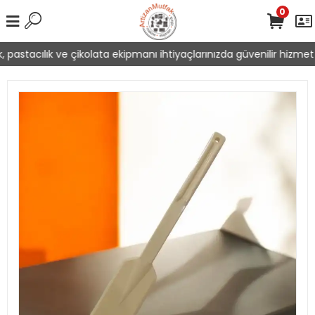
0
 pastacılık ve çikolata ekipmanı ihtiyaçlarınızda güvenilir hizmet 