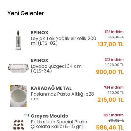
Yeni Gelenler
EPINOX
%12 indirim
156,00 TL
Leylak Tek Yağlık Sirkelik 200
ml (LTS-02)
137,00 TL
EPINOX
%12 indirim
1.026,00 TL
Lavabo Süzgeci 34 cm
(QLS-34)
900,00 TL
KARADAĞ METAL
%14 indirim
250,00 TL
Paslanmaz Pasta Altlığı ⌀28
cm
215,00 TL
Greyas Moulds
%27 indirim
801,02 TL
Polikarbon Special Pralin
Çikolata Kalıbı 8-15 gr |
586,46 TL