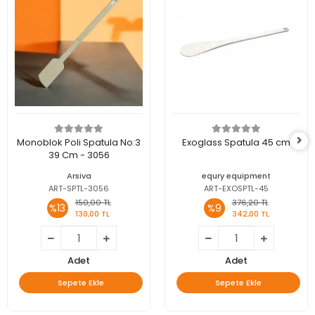
Monoblok Poli Spatula No:3
Exoglass Spatula 45 cm
39 Cm - 3056
Arsiva
equry equipment
ART-SPTL-3056
ART-EXOSPTL-45
150,00 TL
376,20 TL
%13
%9
130,00 TL
342,00 TL
Adet
Adet
Sepete Ekle
Sepete Ekle