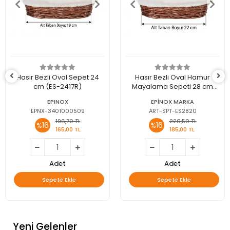
Hasır Bezli Oval Sepet 24
Hasır Bezli Oval Hamur
cm (ES-2417R)
Mayalama Sepeti 28 cm
(ES-2820)
EPINOX
EPİNOX MARKA
EPNX-3401000509
ART-SPT-ES2820
196,70 TL
220,50 TL
%16
%16
165,00 TL
185,00 TL
Adet
Adet
Sepete Ekle
Sepete Ekle
Yeni Gelenler