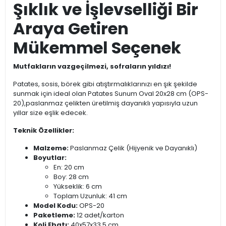
Şıklık ve İşlevselliği Bir
Araya Getiren
Mükemmel Seçenek
Mutfakların vazgeçilmezi, sofraların yıldızı!
Patates, sosis, börek gibi atıştırmalıklarınızı en şık şekilde
sunmak için ideal olan Patates Sunum Oval 20x28 cm (OPS-
20),paslanmaz çelikten üretilmiş dayanıklı yapısıyla uzun
yıllar size eşlik edecek.
Teknik Özellikler:
Malzeme:
Paslanmaz Çelik (Hijyenik ve Dayanıklı)
Boyutlar:
En: 20 cm
Boy: 28 cm
Yükseklik: 6 cm
Toplam Uzunluk: 41 cm
Model Kodu:
OPS-20
Paketleme:
12 adet/karton
Koli Ebatı:
40x57x33.5 cm