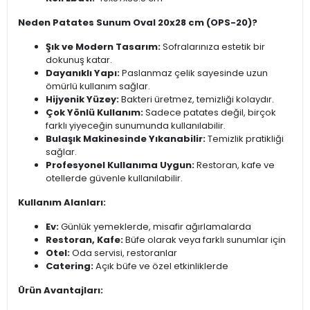
Neden Patates Sunum Oval 20x28 cm (OPS-20)?
Şık ve Modern Tasarım:
Sofralarınıza estetik bir
dokunuş katar.
Dayanıklı Yapı:
Paslanmaz çelik sayesinde uzun
ömürlü kullanım sağlar.
Hijyenik Yüzey:
Bakteri üretmez, temizliği kolaydır.
Çok Yönlü Kullanım:
Sadece patates değil, birçok
farklı yiyeceğin sunumunda kullanılabilir.
Bulaşık Makinesinde Yıkanabilir:
Temizlik pratikliği
sağlar.
Profesyonel Kullanıma Uygun:
Restoran, kafe ve
otellerde güvenle kullanılabilir.
Kullanım Alanları:
Ev:
Günlük yemeklerde, misafir ağırlamalarda
Restoran, Kafe:
Büfe olarak veya farklı sunumlar için
Otel:
Oda servisi, restoranlar
Catering:
Açık büfe ve özel etkinliklerde
Ürün Avantajları: