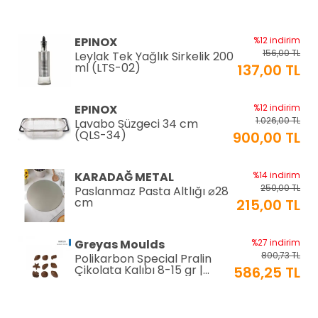
EPINOX
%12 indirim
156,00 TL
Leylak Tek Yağlık Sirkelik 200
ml (LTS-02)
137,00 TL
EPINOX
%12 indirim
1.026,00 TL
Lavabo Süzgeci 34 cm
(QLS-34)
900,00 TL
KARADAĞ METAL
%14 indirim
250,00 TL
Paslanmaz Pasta Altlığı ⌀28
cm
215,00 TL
Greyas Moulds
%27 indirim
800,73 TL
Polikarbon Special Pralin
Çikolata Kalıbı 8-15 gr |
586,25 TL
Cm-3416
equry equipment
%33 indirim