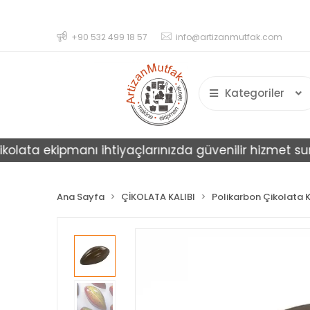
+90 532 499 18 57
info@artizanmutfak.com
Kategoriler
ta ekipmanı ihtiyaçlarınızda güvenilir hizmet sunar.
Ana Sayfa
ÇİKOLATA KALIBI
Polikarbon Çikolata K