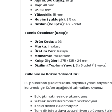
Ağırlık (yaklaşık):
10 gr
Boy:
48 mm
En:
23 mm
Yükseklik:
15 mm
Hacim (yaklaşık):
8.5 cc
Dizilim (Kalıpta):
4 x 5 adet
Teknik Özellikler (Kalıp):
Ürün Kodu:
#93
Marka:
İmplast
Üretim Yeri:
Türkiye
Malzeme:
Polikarbon
Kalıp Ölçüleri:
275 x 135 x 24 mm
Dizilim (Toplam Yuva):
3 x 6 adet (18 yuva)
Kullanım ve Bakım Talimatları:
Bu polikarbon çikolata kalıbı, dayanıklı yapısı sayesinde
korumak için lütfen aşağıdaki talimatlara uyunuz:
Bulaşık makinesinde yıkamayınız.
Yüksek sıcaklıklara maruz bırakmayınız.
Kesici aletler kullanmayınız.
Temizlik için gıdaya uygun hijyen solüsyonu (alk