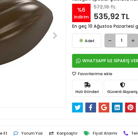
572,16 TL
%6
535,92 TL
indirim
En geç 10 Ağustos Pazartesi
Adet
WHATSAPP İLE SİPARİŞ VE
Favorilerime ekle
Hızlı Gönderi
Güvenli Alışveriş
e Et
Yorum Yaz
Karşılaştır
Fiyat Alarmı
Tel