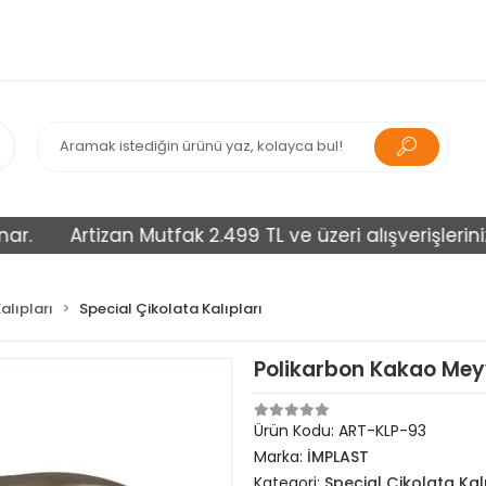
Artizan Mutfak 2.499 TL ve üzeri alışverişlerinizi ücr
alıpları
Special Çikolata Kalıpları
Polikarbon Kakao Meyve
Ürün Kodu:
ART-KLP-93
Marka:
İMPLAST
Kategori:
Special Çikolata Kal