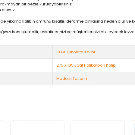
 bırakmayan bir bezle kurulayabilirsiniz.
 olunuz.
de yıkama kalıbın ömrünü kısaltır, deforme olmasına neden olur ve ka
lığınızı konuşturabilir, misafirlerinizi ve müşterilerinizi etkileyecek lezze
10 Gr. Çikolata Kalıbı
275 X 135 Ebat Polikarbon Kalıp
Modern Tasarım