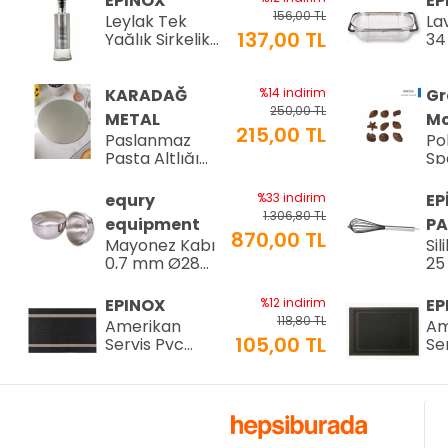
EPINOX
EP
156,00 TL
Leylak Tek
La
137,00 TL
Yağlık Sirkelik
34
200 ml (LTS-02)
34
KARADAĞ
%14 indirim
Gr
250,00 TL
METAL
Mo
215,00 TL
Paslanmaz
Po
Pasta Altlığı
Sp
⌀28 cm
Çi
8-
equry
%33 indirim
EP
34
1.306,80 TL
equipment
PA
870,00 TL
Mayonez Kabı
Sil
0,7 mm Ø28
25
H:15 cm 7 LT
25
EPINOX
%12 indirim
EP
118,80 TL
Amerikan
Am
105,00 TL
Servis Pvc
Se
30x45cm (AS-
30
10H)
10
EPINOX
%12 indirim
EP
118,80 TL
Amerikan
Am
105,00 TL
Servis Pvc
Se