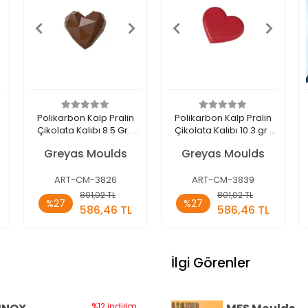
Polikarbon Kalp Pralin
Polikarbon Kalp Pralin
Çikolata Kalıbı 8.5 Gr. |
Çikolata Kalıbı 10.3 gr |
Cm-3826
Cm-3839
Greyas Moulds
Greyas Moulds
ART-CM-3826
ART-CM-3839
Sepete
Sepete
801,02 TL
801,02 TL
%27
%27
Ekle
Ekle
586,46 TL
586,46 TL
Adet
Adet
İlgi Görenler
%12 indirim