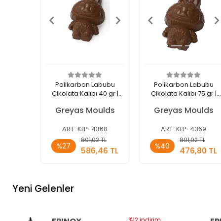
Polikarbon Labubu
Polikarbon Labubu
Çikolata Kalıbı 40 gr |
Çikolata Kalıbı 75 gr |
Cm-4360
Cm-4369
Greyas Moulds
Greyas Moulds
ART-KLP-4360
ART-KLP-4369
Sepete
Sepete
801,02 TL
801,02 TL
%27
%40
Ekle
Ekle
586,46 TL
476,80 TL
Adet
Adet
Yeni Gelenler
%12 indirim