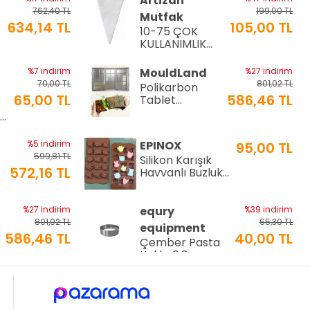
Artizan
762,40 TL
199,00 TL
Mutfak
634,14 TL
105,00 TL
10-75 ÇOK
a
KULLANIMLIK
İTHAL KREMA
TORBASI
%7 indirim
MouldLand
%27 indirim
70,00 TL
801,02 TL
Polikarbon
65,00 TL
586,46 TL
Tablet
Çikolata Kalıbı
Ø9
| Dubai
Çikolata Kalıbı
%5 indirim
EPINOX
95,00 TL
200 gr | ML-
599,81 TL
Silikon Karışık
1044
572,16 TL
Hayvanlı Buzluk
ve Çikolata
Kalıbı (SCK-21)
%27 indirim
equry
%39 indirim
801,02 TL
65,30 TL
equipment
586,46 TL
40,00 TL
Çember Pasta
Kalıbı 0,8mm
Ø10 Cm H:3 Cm
%22 indirim
MFS Moulds
%27 indirim
150,00 TL
801,02 TL
i
210 Gr.