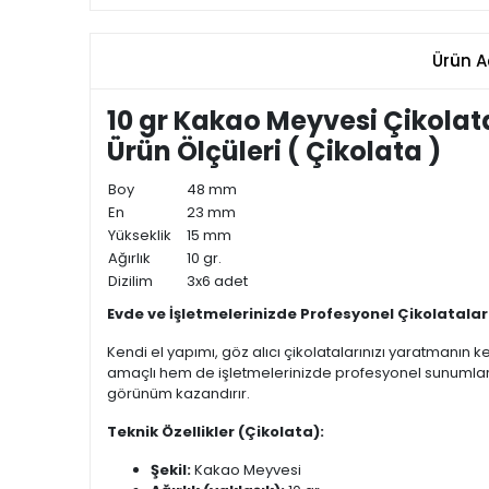
Ürün A
10 gr Kakao Meyvesi Çikolata
Ürün Ölçüleri ( Çikolata )
Boy
48 mm
En
23 mm
Yükseklik
15 mm
Ağırlık
10 gr.
Dizilim
3x6 adet
Evde ve İşletmelerinizde Profesyonel Çikolatalar
Kendi el yapımı, göz alıcı çikolatalarınızı yaratmanın k
amaçlı hem de işletmelerinizde profesyonel sunumlar i
görünüm kazandırır.
Teknik Özellikler (Çikolata):
Şekil:
Kakao Meyvesi