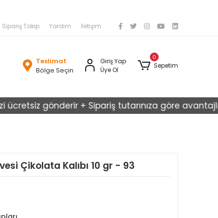
Sipariş Takip
Yardım
İletişim
0
Teslimat
Giriş Yap
Sepetim
Bölge Seçin
Üye Ol
etsiz gönderir + Sipariş tutarınıza göre avantajlı kargo
si Çikolata Kalıbı 10 gr - 93
ıpları