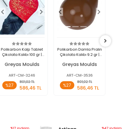
Polikarbon Kalp Tablet
Polikarbon Damla Pralin
Poli
Çikolata Kalıbı 100 gr |
Çikolata Kalıbı 9.2 gr |
Çikolat
Cm-3246
Cm-3536
Greyas Moulds
Greyas Moulds
Gre
ART-CM-3246
ART-CM-3536
AR
Sepete
Sepete
801,02 TL
801,02 TL
%27
%27
%27
Ekle
Ekle
586,46 TL
586,46 TL
Adet
Adet
Ade
%17 indirim
%47 indirim