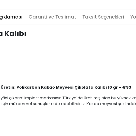
çıklaması
Garanti ve Teslimat
Taksit Seçenekleri
Yo
 Kalıbı
 Üretin: Polikarbon Kakao Meyvesi Çikolata Kalıbı 10 gr - #93
eyfini çıkarın! İmplast markasının Türkiye'de üretilmiş olan bu yüksek ka
çin mükemmel sonuçlar elde edebilirsiniz. Kakao meyvesi şeklindeki özg