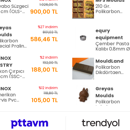
INOX
MFS Moulds
1.026,00 TL
vabo Süzgeci
210 Gr.
900,00 TL
 cm (QLS-
Polikarbon
)
Tablet Çikolat
Kalıbı - 0553 |
Dubai Çikolata
eyas
%27 indirim
equry
Kalıbı
801,02 TL
ulds
equipment
586,46 TL
likarbon
Çember Pasta
ecial Pralin
Kalıbı 0,8mm 
kolata Kalıbı
Cm H:4 Cm
15 gr | Cm-
İNOX
%2 indirim
MouldLand
16
192,00 TL
STRY
Polikarbon
188,00 TL
ikon Çırpıcı
Dikdörtgen
 cm (SSC-
Çikolata Kalıbı
)
100.gr -1934 |
Dubai Çikolata
INOX
%12 indirim
Greyas
Kalıbı
118,80 TL
erikan
Moulds
105,00 TL
rvis Pvc
Polikarbon
x45cm (AS-
Labubu
G)
Çikolata Kalıbı
INOX
%12 indirim
40 gr | Cm-
Arsiva
118,80 TL
erikan
4360
Pasta Dilimleyic
105,00 TL
rvis Pvc