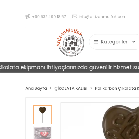
+90 532 499 18 57
info@artizanmutfak.com
Kategoriler
ta ekipmanı ihtiyaçlarınızda güvenilir hizmet sunar.
Ana Sayfa
ÇİKOLATA KALIBI
Polikarbon Çikolata K