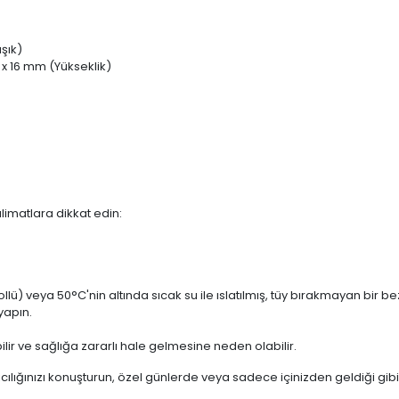
aşık)
x 16 mm (Yükseklik)
alimatlara dikkat edin:
lü) veya 50°C'nin altında sıcak su ile ıslatılmış, tüy bırakmayan bir bez
yapın.
ilir ve sağlığa zararlı hale gelmesine neden olabilir.
ıcılığınızı konuşturun, özel günlerde veya sadece içinizden geldiği gibi 