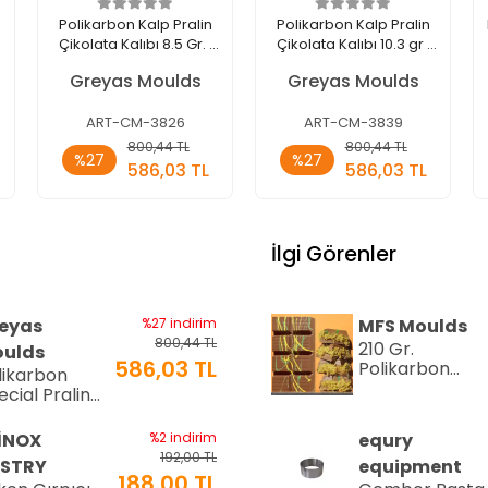
Polikarbon Kalp Pralin
Polikarbon Kalp Pralin
Çikolata Kalıbı 8.5 Gr. |
Çikolata Kalıbı 10.3 gr |
Cm-3826
Cm-3839
Greyas Moulds
Greyas Moulds
ART-CM-3826
ART-CM-3839
Sepete
Sepete
800,44 TL
800,44 TL
%27
%27
Ekle
Ekle
586,03 TL
586,03 TL
Adet
Adet
İlgi Görenler
eyas
%27 indirim
MFS Moulds
800,44 TL
210 Gr.
ulds
586,03 TL
Polikarbon
likarbon
Tablet Çikolat
ecial Pralin
Kalıbı - 0553 |
kolata Kalıbı
Dubai Çikolata
15 gr | Cm-
İNOX
%2 indirim
equry
Kalıbı
16
192,00 TL
STRY
equipment
188,00 TL