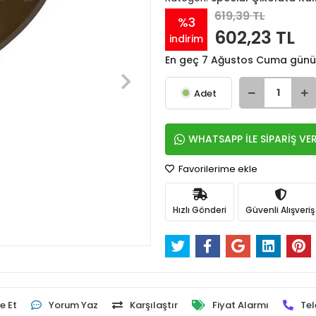
619,39 TL
%3
602,23 TL
indirim
En geç 7 Ağustos Cuma günü
Adet
WHATSAPP İLE SİPARİŞ VE
Favorilerime ekle
Hızlı Gönderi
Güvenli Alışveriş
e Et
Yorum Yaz
Karşılaştır
Fiyat Alarmı
Tel