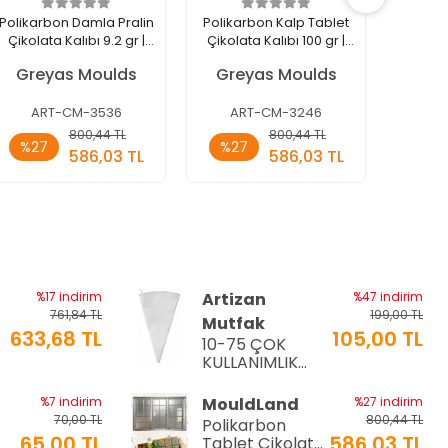
Polikarbon Damla Pralin
Polikarbon Kalp Tablet
Poli
Çikolata Kalıbı 9.2 gr |
Çikolata Kalıbı 100 gr |
Çikolat
Cm-3536
Cm-3246
Greyas Moulds
Greyas Moulds
Gre
ART-CM-3536
ART-CM-3246
AR
Sepete
Sepete
800,44 TL
800,44 TL
%27
%27
%27
Ekle
Ekle
586,03 TL
586,03 TL
Adet
Adet
Ade
%17 indirim
Artizan
%47 indirim
761,84 TL
199,00 TL
Mutfak
633,68 TL
105,00 TL
10-75 ÇOK
a
KULLANIMLIK
İTHAL KREMA
TORBASI
%7 indirim
MouldLand
%27 indirim
70,00 TL
800,44 TL
Polikarbon
65,00 TL
586,03 TL
Tablet Çikolata