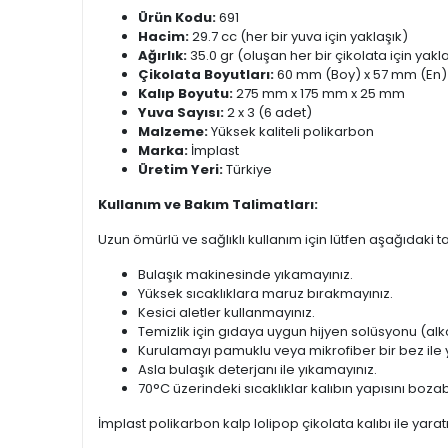
Ürün Kodu:
691
Hacim:
29.7 cc (her bir yuva için yaklaşık)
Ağırlık:
35.0 gr (oluşan her bir çikolata için yakl
Çikolata Boyutları:
60 mm (Boy) x 57 mm (En) 
Kalıp Boyutu:
275 mm x 175 mm x 25 mm
Yuva Sayısı:
2 x 3 (6 adet)
Malzeme:
Yüksek kaliteli polikarbon
Marka:
İmplast
Üretim Yeri:
Türkiye
Kullanım ve Bakım Talimatları:
Uzun ömürlü ve sağlıklı kullanım için lütfen aşağıdaki t
Bulaşık makinesinde yıkamayınız.
Yüksek sıcaklıklara maruz bırakmayınız.
Kesici aletler kullanmayınız.
Temizlik için gıdaya uygun hijyen solüsyonu (alkol
Kurulamayı pamuklu veya mikrofiber bir bez ile 
Asla bulaşık deterjanı ile yıkamayınız.
70°C üzerindeki sıcaklıklar kalıbın yapısını bozab
İmplast polikarbon kalp lolipop çikolata kalıbı ile yarat