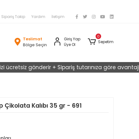
Sipariş Takip
Yardım
İletişim
0
Teslimat
Giriş Yap
Sepetim
Bölge Seçin
Üye Ol
retsiz gönderir + Sipariş tutarınıza göre avantajlı karg
p Çikolata Kalıbı 35 gr - 691
ıpları