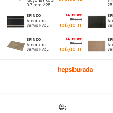
Mayonez Kabı
Sil
0,7 mm Ø28
25
H:15 cm 7 LT
25
EPINOX
%12 indirim
EP
118,80 TL
Amerikan
Am
105,00 TL
Servis Pvc
Se
30x45cm (AS-
30
10H)
10
EPINOX
%12 indirim
EP
118,80 TL
Amerikan
Am
105,00 TL
Servis Pvc
Se
30x45cm (AS-
30
10F)
10
EPINOX
%12 indirim
EP
118,80 TL
Amerikan
Am
105,00 TL
Servis Pvc
Se
30x45cm (AS-
30
10D)
10
EPINOX
%12 indirim
EP
118,80 TL
Amerikan
Am
105,00 TL
Servis Pvc
Se
30x45cm (AS-
30
10B)
10
EPİNOX
%29 indirim
EP