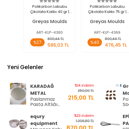
Polikarbon Labubu
Polikarbon Labubu
Çikolata Kalıbı 40 gr |
Çikolata Kalıbı 75 gr |
Cm-4360
Cm-4369
Greyas Moulds
Greyas Moulds
ART-KLP-4360
ART-KLP-4369
Sepete
Sepete
800,44 TL
800,44 TL
%27
%40
Ekle
Ekle
586,03 TL
476,45 TL
Adet
Adet
Yeni Gelenler
KARADAĞ
%14 indirim
Gr
250,00 TL
METAL
Mo
215,00 TL
Paslanmaz
Po
Pasta Altlığı
Sp
⌀28 cm
Çi
8-
equry
%33 indirim
EP
34
1.306,80 TL
equipment
PA
870,00 TL