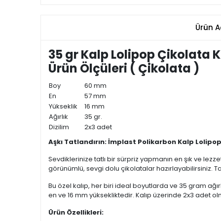
Ürün A
35 gr Kalp Lolipop Çikolata K
Ürün Ölçüleri ( Çikolata )
Boy
60 mm
En
57 mm
Yükseklik
16 mm
Ağırlık
35 gr.
Dizilim
2x3 adet
Aşkı Tatlandırın: İmplast Polikarbon Kalp Lolipop
Sevdiklerinize tatlı bir sürpriz yapmanın en şık ve lezze
görünümlü, sevgi dolu çikolatalar hazırlayabilirsiniz. 
Bu özel kalıp, her biri ideal boyutlarda ve 35 gram ağı
en ve 16 mm yüksekliktedir. Kalıp üzerinde 2x3 adet ol
Ürün Özellikleri: