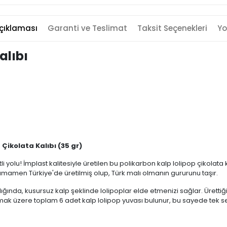
çıklaması
Garanti ve Teslimat
Taksit Seçenekleri
Yo
alıbı
 Çikolata Kalıbı (35 gr)
tli yolu! İmplast kalitesiyle üretilen bu polikarbon kalp lolipop çikolat
Tamamen Türkiye'de üretilmiş olup, Türk malı olmanın gururunu taşır.
rlığında, kusursuz kalp şeklinde lolipoplar elde etmenizi sağlar. Üretti
mak üzere toplam 6 adet kalp lolipop yuvası bulunur, bu sayede tek se