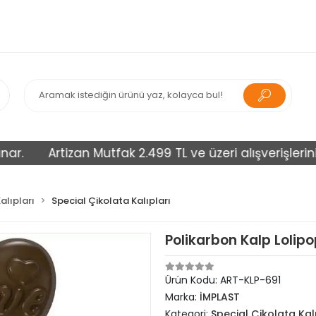
Artizan Mutfak 2.499 TL ve üzeri alışverişlerinizi üc
alıpları
Special Çikolata Kalıpları
Polikarbon Kalp Lolipo
Ürün Kodu:
ART-KLP-691
Marka:
İMPLAST
Kategori:
Special Çikolata Kal