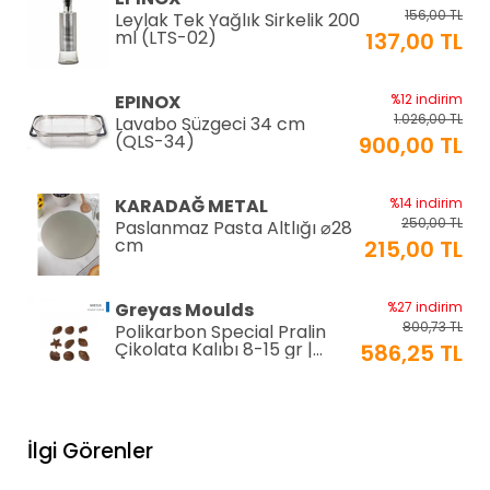
156,00 TL
Leylak Tek Yağlık Sirkelik 200
ml (LTS-02)
137,00 TL
EPINOX
%12 indirim
1.026,00 TL
Lavabo Süzgeci 34 cm
(QLS-34)
900,00 TL
KARADAĞ METAL
%14 indirim
250,00 TL
Paslanmaz Pasta Altlığı ⌀28
cm
215,00 TL
Greyas Moulds
%27 indirim
800,73 TL
Polikarbon Special Pralin
Çikolata Kalıbı 8-15 gr |
586,25 TL
Cm-3416
equry equipment
%33 indirim
1.306,80 TL
Mayonez Kabı 0,7 mm Ø28
İlgi Görenler
H:15 cm 7 LT
870,00 TL