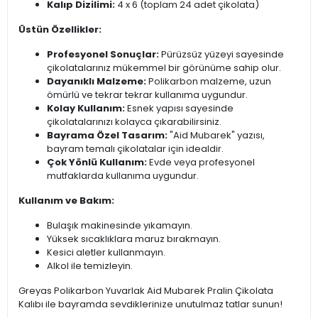
Kalıp Dizilimi:
4 x 6 (toplam 24 adet çikolata)
Üstün Özellikler:
Profesyonel Sonuçlar:
Pürüzsüz yüzeyi sayesinde
çikolatalarınız mükemmel bir görünüme sahip olur.
Dayanıklı Malzeme:
Polikarbon malzeme, uzun
ömürlü ve tekrar tekrar kullanıma uygundur.
Kolay Kullanım:
Esnek yapısı sayesinde
çikolatalarınızı kolayca çıkarabilirsiniz.
Bayrama Özel Tasarım:
"Aid Mubarek" yazısı,
bayram temalı çikolatalar için idealdir.
Çok Yönlü Kullanım:
Evde veya profesyonel
mutfaklarda kullanıma uygundur.
Kullanım ve Bakım:
Bulaşık makinesinde yıkamayın.
Yüksek sıcaklıklara maruz bırakmayın.
Kesici aletler kullanmayın.
Alkol ile temizleyin.
Greyas Polikarbon Yuvarlak Aid Mubarek Pralin Çikolata
Kalıbı ile bayramda sevdiklerinize unutulmaz tatlar sunun!