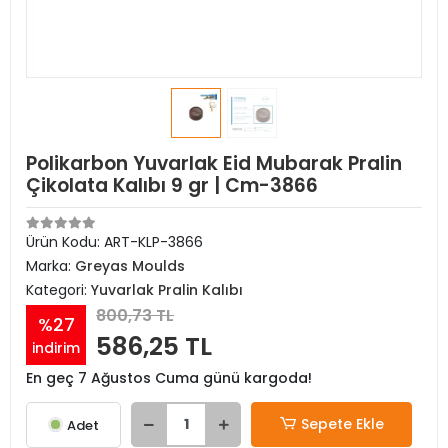
Polikarbon Yuvarlak Eid Mubarak Pralin
Çikolata Kalıbı 9 gr | Cm-3866
Ürün Kodu:
ART-KLP-3866
Marka:
Greyas Moulds
Kategori:
Yuvarlak Pralin Kalıbı
800,73 TL
%27
586,25 TL
indirim
En geç 7 Ağustos Cuma günü kargoda!
Sepete Ekle
Adet