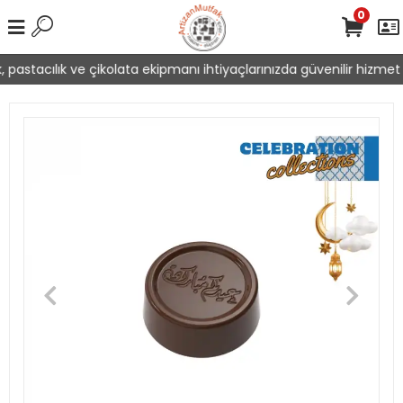
0
 pastacılık ve çikolata ekipmanı ihtiyaçlarınızda güvenilir hizmet 