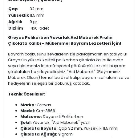
Çap
32 mm
Yükseklik
11.5 mm
Ağırlık
9 gr.
Dizilim
4x6 adet
Greyas Polikarbon Yuvarlak Aid Mubarek Pralin
Çikolata Kalıbı - Mükemmel Bayram Lezzetleri İçin!
Bayram coşkusunu sevdiklerinizle paylaşmanın en tatlı yolu!
Greyas'ın yüksek kaliteli polikarbon çikolata kalıbı ile evde
veya işletmenizde profesyonel görünümlü, lezzetli bayram
çikolataları hazırlayabilirsiniz. "Aid Mubarek" (Bayramınız
Mübarek Olsun) temalı bu özel kalıp, bayram sofralarınıza ve
hediyelerinize eşsiz bir dokunuş katacak.
Teknik Özellikler:
Marka:
Greyas
Model:
Cm-3866
Malzeme:
Dayanıklı Polikarbon
Şekil:
Yuvarlak, "Aid Mubarek" yazılı
Çikolata Boyutu:
Çap 32 mm, Yükseklik 11.5 mm
Çikolata Ağırlığı:
9 gram