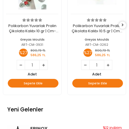
Polikarbon Yuvarlak Pralin
Polikarbon Yuvarlak Pralin
Çikolata Kalıbı 10 gr | Cm-
Çikolata Kalıbı 10.5 gr | Cm-
3931
3262
Greyas Moulds
Greyas Moulds
ART-CM-3931
ART-CM-3262
800,73 TL
800,73 TL
%27
%27
586,25 TL
586,25 TL
Adet
Adet
Sepete Ekle
Sepete Ekle
Yeni Gelenler
EPINOX
%12 indirim