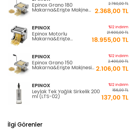
2.760,00 TL
Epinox Grano 180
Makarna&Erişte Makinesi
2.368,00 TL
2mm+6mm (GR-180)
EPINOX
%12 indirim
21.600,00 TL
Epinox Motorlu
Makarna&Erişte
18.955,00 TL
Makinesi 2mm+6mm
(EC-180)
EPINOX
%12 indirim
2.400,00 TL
Epinox Grano 150
Makarna&Erişte Makinesi
2.106,00 TL
2mm+4mm (GR-150)
EPINOX
%12 indirim
156,00 TL
Leylak Tek Yağlık Sirkelik 200
ml (LTS-02)
137,00 TL
EPINOX
%12 indirim
1.026,00 TL
Lavabo Süzgeci 34 cm
İlgi Görenler
(QLS-34)
900,00 TL