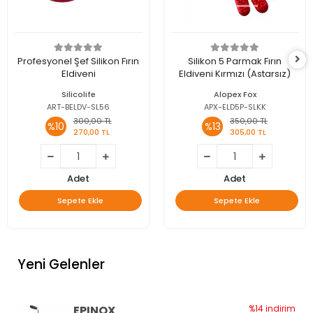
Profesyonel Şef Silikon Fırın
Silikon 5 Parmak Fırın
Eldiveni
Eldiveni Kırmızı (Astarsız)
Silicolife
Alopex Fox
ART-BELDV-SL56
APX-ELD5P-SLKK
300,00 TL
350,00 TL
%10
%13
270,00 TL
305,00 TL
Adet
Adet
Sepete Ekle
Sepete Ekle
Yeni Gelenler
EPINOX
%14 indirim