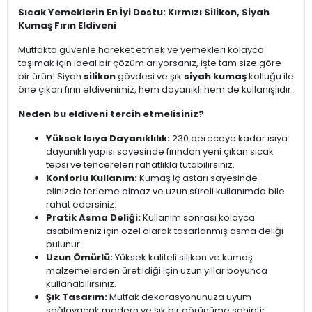
Sıcak Yemeklerin En İyi Dostu: Kırmızı Silikon, Siyah
Kumaş Fırın Eldiveni
Mutfakta güvenle hareket etmek ve yemekleri kolayca
taşımak için ideal bir çözüm arıyorsanız, işte tam size göre
bir ürün! Siyah
silikon
gövdesi ve şık
siyah kumaş
kolluğu ile
öne çıkan fırın eldivenimiz, hem dayanıklı hem de kullanışlıdır.
Neden bu eldiveni tercih etmelisiniz?
Yüksek Isıya Dayanıklılık:
230 dereceye kadar ısıya
dayanıklı yapısı sayesinde fırından yeni çıkan sıcak
tepsi ve tencereleri rahatlıkla tutabilirsiniz.
Konforlu Kullanım:
Kumaş iç astarı sayesinde
elinizde terleme olmaz ve uzun süreli kullanımda bile
rahat edersiniz.
Pratik Asma Deliği:
Kullanım sonrası kolayca
asabilmeniz için özel olarak tasarlanmış asma deliği
bulunur.
Uzun Ömürlü:
Yüksek kaliteli silikon ve kumaş
malzemelerden üretildiği için uzun yıllar boyunca
kullanabilirsiniz.
Şık Tasarım:
Mutfak dekorasyonunuza uyum
sağlayacak modern ve şık bir görünüme sahiptir.