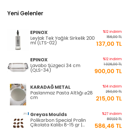
Yeni Gelenler
EPINOX
%12 indirim
156,00 TL
Leylak Tek Yağlık Sirkelik 200
ml (LTS-02)
137,00 TL
EPINOX
%12 indirim
1.026,00 TL
Lavabo Süzgeci 34 cm
(QLS-34)
900,00 TL
KARADAĞ METAL
%14 indirim
250,00 TL
Paslanmaz Pasta Altlığı ⌀28
cm
215,00 TL
Greyas Moulds
%27 indirim
801,02 TL
Polikarbon Special Pralin
Çikolata Kalıbı 8-15 gr |
586,46 TL