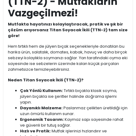
(TTN-2) - Mutfakların
Vazgeçilmezi!
Mutfakta hayatınızı kolaylaştıracak, pratik ve şık bir
çözüm arıyorsanız Titan Soyacak İkili (TTN-2) tam size
göre!
Hem tırtıklı hem de jülyen bıçak seçenekleriyle donatılan bu
harika ürün, salatalık, domates, kabak, havuç ve daha birçok
sebzeyi kolaylıkla soymanızı sağlar. Yan tarafındaki oyma eki
sayesinde ise sebzelerin üzerinde kalan küçük parçaları
zahmetsizce temizleyebilirsiniz.
Neden Titan Soyacak İkili (TTN-2)?
Çok Yönlü Kullanım:
Tırtıklı bıçakla klasik soyma,
jülyen bıçakla ise şeritler halinde doğrama işlemi
yapın.
Dayanıklı Malzeme:
Paslanmaz çelikten üretildiği için
uzun ömürlü kullanım sunar.
Ergonomik Tasarım:
Kaymaz sapı sayesinde rahat
ve güvenli bir tutuş sağlar.
Hızlı ve Pratik:
Mutfak işlerinizi hızlandırır ve