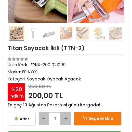
Titan Soyacak İkili (TTN-2)
Ürün Kodu:
EPNX-2001021009
Marka:
EPINOX
Kategori:
Soyacak Oyacak Açacak
250,00 TL
%20
200,00 TL
indirim
En geç 10 Ağustos Pazartesi günü kargoda!
Sepete Ekle
Adet