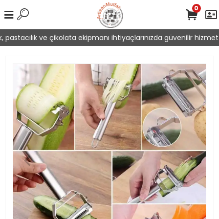
0
pastacılık ve çikolata ekipmanı ihtiyaçlarınızda güvenilir hizmet s