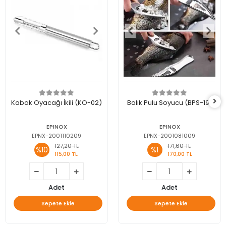
Kabak Oyacağı İkili (KO-02)
Balık Pulu Soyucu (BPS-19)
EPINOX
EPINOX
EPNX-2001110209
EPNX-2001081009
127,20 TL
171,60 TL
%10
%1
115,00 TL
170,00 TL
Adet
Adet
Sepete Ekle
Sepete Ekle