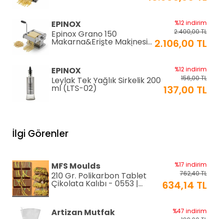
Makinesi 2mm+6mm
(EC-180)
EPINOX
%12 indirim
2.400,00 TL
Epinox Grano 150
Makarna&Erişte Makinesi
2.106,00 TL
2mm+4mm (GR-150)
EPINOX
%12 indirim
156,00 TL
Leylak Tek Yağlık Sirkelik 200
ml (LTS-02)
137,00 TL
EPINOX
%12 indirim
1.026,00 TL
Lavabo Süzgeci 34 cm
İlgi Görenler
(QLS-34)
900,00 TL
KARADAĞ METAL
%14 indirim
MFS Moulds
%17 indirim
250,00 TL
Paslanmaz Pasta Altlığı ⌀28
762,40 TL
210 Gr. Polikarbon Tablet
cm
215,00 TL
Çikolata Kalıbı - 0553 |
634,14 TL
Dubai Çikolata Kalıbı
Greyas Moulds
%27 indirim
Artizan Mutfak
%47 indirim
801,02 TL