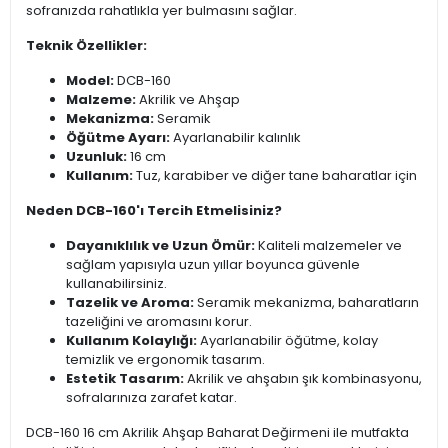
sofranızda rahatlıkla yer bulmasını sağlar.
Teknik Özellikler:
Model:
DCB-160
Malzeme:
Akrilik ve Ahşap
Mekanizma:
Seramik
Öğütme Ayarı:
Ayarlanabilir kalınlık
Uzunluk:
16 cm
Kullanım:
Tuz, karabiber ve diğer tane baharatlar için
Neden DCB-160'ı Tercih Etmelisiniz?
Dayanıklılık ve Uzun Ömür:
Kaliteli malzemeler ve
sağlam yapısıyla uzun yıllar boyunca güvenle
kullanabilirsiniz.
Tazelik ve Aroma:
Seramik mekanizma, baharatların
tazeliğini ve aromasını korur.
Kullanım Kolaylığı:
Ayarlanabilir öğütme, kolay
temizlik ve ergonomik tasarım.
Estetik Tasarım:
Akrilik ve ahşabın şık kombinasyonu,
sofralarınıza zarafet katar.
DCB-160 16 cm Akrilik Ahşap Baharat Değirmeni ile mutfakta