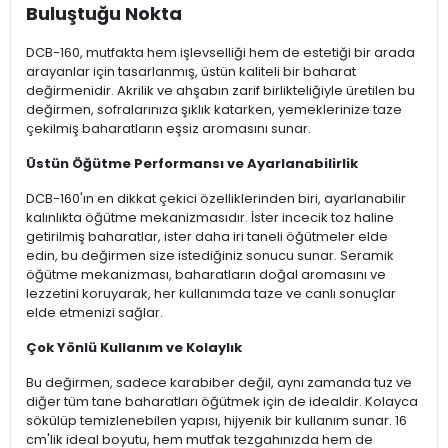
Buluştuğu Nokta
DCB-160, mutfakta hem işlevselliği hem de estetiği bir arada
arayanlar için tasarlanmış, üstün kaliteli bir baharat
değirmenidir. Akrilik ve ahşabın zarif birlikteliğiyle üretilen bu
değirmen, sofralarınıza şıklık katarken, yemeklerinize taze
çekilmiş baharatların eşsiz aromasını sunar.
Üstün Öğütme Performansı ve Ayarlanabilirlik
DCB-160'ın en dikkat çekici özelliklerinden biri, ayarlanabilir
kalınlıkta öğütme mekanizmasıdır. İster incecik toz haline
getirilmiş baharatlar, ister daha iri taneli öğütmeler elde
edin, bu değirmen size istediğiniz sonucu sunar. Seramik
öğütme mekanizması, baharatların doğal aromasını ve
lezzetini koruyarak, her kullanımda taze ve canlı sonuçlar
elde etmenizi sağlar.
Çok Yönlü Kullanım ve Kolaylık
Bu değirmen, sadece karabiber değil, aynı zamanda tuz ve
diğer tüm tane baharatları öğütmek için de idealdir. Kolayca
sökülüp temizlenebilen yapısı, hijyenik bir kullanım sunar. 16
cm'lik ideal boyutu, hem mutfak tezgahınızda hem de