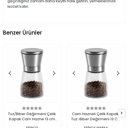
geçirdiğiniz zamanı daha keyifli hale getirin, yemeklerinize
lezzet katın.
Benzer Ürünler
Tuz/Biber Değirmeni Çelik
Cam Hazneli Çelik Kapaklı
Kapak Cam Hazne 13 cm
Tuz-Biber Değirmeni 13 Cm
(CSM-130)
(CSM-130)
EPINOX
EPİNOX MARKA