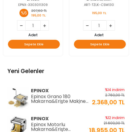
EPNX-3303011309
ART-TZLK-CSM130
207,60 TL
%6
195,00 TL
195,00 TL
Adet
Adet
Sepete Ekle
Sepete Ekle
Yeni Gelenler
EPINOX
%14 indirim
2.760,00 TL
Epinox Grano 180
Makarna&Erişte Makinesi
2.368,00 TL
2mm+6mm (GR-180)
EPINOX
%12 indirim
21.600,00 TL
Epinox Motorlu
Makarna&Erişte
18.955,00 TL