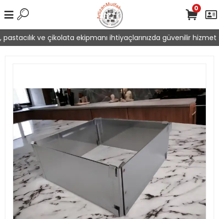
0
pastacılık ve çikolata ekipmanı ihtiyaçlarınızda güvenilir hizmet s