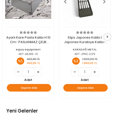
Ayarlı Kare Pasta Kalıbı H:10
Elips Japones Kalıbı |
Cm- PASLANMAZ ÇELİK
Japones Kurabiye Kalıbı-
KAZIYICI HEDİYE
PASLANMAZ ÇELİK KAZIYICI
equry equipment
KARADAĞ METAL
HEDİYE
ART-AKARE-10
ART-JPNS-ELPS
422,40 TL
1.900,00 TL
%5
%3
400,00 TL
1.850,00 TL
Adet
Adet
Sepete Ekle
Sepete Ekle
Yeni Gelenler