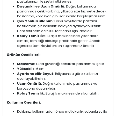
pastalarınızın lezzetini etkilemez.
Dayanıklı ve Uzun Ömürlü:
Doğru kullanımda
paslanmaz çelik kalıbınız, yıllarca size hizmet edecek.
Paslanma, korozyon gibi sorunlarla karşılaşmazsınız.
Çok Yönlü Kullanım:
Farklı boyutlarda pastalar
hazırlamak için kalıbınızı kolayca ayarlayabilirsiniz.
Hem tatlı hem de tuzlu tarifleriniz için idealdir.
Kolay Temizlik:
Bulaşık makinesinde yıkanabilir
olması, temizliği oldukça pratik hale getirir. Ancak
aşındırıcı temizleyicilerden kaçınmanız önerilir.
Ürünün Özellikleri:
Malzeme:
Gıda güvenliği sertifikalı paslanmaz çelik
Yükseklik:
6 cm
Ayarlanabilir Boyut:
İhtiyacınıza göre kalıbınızı
ayarlayabilirsiniz.
Uzun Ömürlü:
Doğru kullanımda paslanmaz ve
korozyona dayanıklıdır.
Kolay Temizlik:
Bulaşık makinesinde yıkanabilir.
Kullanım Önerileri:
Kalıbınızı kullanmadan önce mutlaka ılık sabunlu su ile