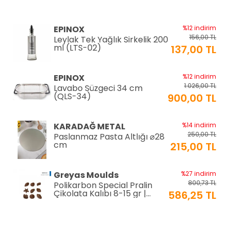
EPINOX
%12 indirim
156,00 TL
Leylak Tek Yağlık Sirkelik 200
ml (LTS-02)
137,00 TL
EPINOX
%12 indirim
1.026,00 TL
Lavabo Süzgeci 34 cm
(QLS-34)
900,00 TL
KARADAĞ METAL
%14 indirim
250,00 TL
Paslanmaz Pasta Altlığı ⌀28
cm
215,00 TL
Greyas Moulds
%27 indirim
800,73 TL
Polikarbon Special Pralin
Çikolata Kalıbı 8-15 gr |
586,25 TL
Cm-3416
equry equipment
%33 indirim