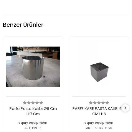
Benzer Ürünler
Parfe Pasta Kalıbı Ø8 Cm
PARFE KARE PASTA KALIBI 6x6
H:7 Cm
CM H: 6
equry equipment
equry equipment
ART-PRF-8
ART-PRFKR-666