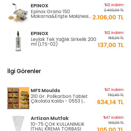
EPINOX
%12 indirim
2.400,00 TL
Epinox Grano 150
Makarna&Erişte Makinesi
2.106,00 TL
2mm+4mm (GR-150)
EPINOX
%12 indirim
156,00 TL
Leylak Tek Yağlık Sirkelik 200
ml (LTS-02)
137,00 TL
EPINOX
%12 indirim
1.026,00 TL
Lavabo Süzgeci 34 cm
İlgi Görenler
(QLS-34)
900,00 TL
KARADAĞ METAL
%14 indirim
MFS Moulds
%17 indirim
250,00 TL
Paslanmaz Pasta Altlığı ⌀28
762,40 TL
210 Gr. Polikarbon Tablet
cm
215,00 TL
Çikolata Kalıbı - 0553 |
634,14 TL
Dubai Çikolata Kalıbı
Greyas Moulds
%27 indirim
Artizan Mutfak
%47 indirim
801,02 TL
Polikarbon Special Pralin
199,00 TL
10-75 ÇOK KULLANIMLIK
Çikolata Kalıbı 8-15 gr |
586,46 TL
İTHAL KREMA TORBASI
105,00 TL