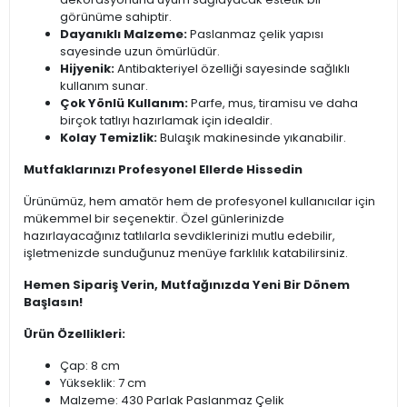
görünüme sahiptir.
Dayanıklı Malzeme:
Paslanmaz çelik yapısı
sayesinde uzun ömürlüdür.
Hijyenik:
Antibakteriyel özelliği sayesinde sağlıklı
kullanım sunar.
Çok Yönlü Kullanım:
Parfe, mus, tiramisu ve daha
birçok tatlıyı hazırlamak için idealdir.
Kolay Temizlik:
Bulaşık makinesinde yıkanabilir.
Mutfaklarınızı Profesyonel Ellerde Hissedin
Ürünümüz, hem amatör hem de profesyonel kullanıcılar için
mükemmel bir seçenektir. Özel günlerinizde
hazırlayacağınız tatlılarla sevdiklerinizi mutlu edebilir,
işletmenizde sunduğunuz menüye farklılık katabilirsiniz.
Hemen Sipariş Verin, Mutfağınızda Yeni Bir Dönem
Başlasın!
Ürün Özellikleri:
Çap: 8 cm
Yükseklik: 7 cm
Malzeme: 430 Parlak Paslanmaz Çelik