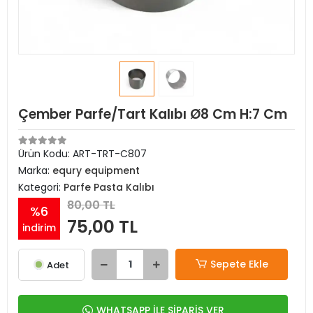
Çember Parfe/Tart Kalıbı Ø8 Cm H:7 Cm
Ürün Kodu:
ART-TRT-C807
Marka:
equry equipment
Kategori:
Parfe Pasta Kalıbı
80,00 TL
%6
75,00 TL
indirim
Sepete Ekle
Adet
WHATSAPP İLE SİPARİŞ VER