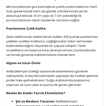
Mini boyutlarıyla göz kamaştıran parfe pasta kalıbımız, hem
özel günlerinizde hem de günlük sofralarınızda şık bir
dokunuş katacak. 8 cm çapı ve 7 cm yüksekliği ile
porsiyonlarınızın ideal ölçülerde olmasını sağlar.
Paslanmaz Çelik Kalite
Gıda sektöründe sıklıkla tercih edilen 430 parlak paslanmaz
çelikten üretilen kalıbımız, sağlığınızdan ödün vermeden
kullanabileceğiniz dayanıklı bir yapıya sahiptir. Farklı
sıcaklıklara ve basınca karşı dirençli olması, buzdolabında
ve fırında güvenle kullanılmasına olanak tanır.
Hijyen ve Uzun Ömür
Antibakteriyel özelliği sayesinde besinlerinizi güvenle
saklayabilir, kolay temizlenebilir yapısıyla da mutfak işlerinizi
pratik hale getirebilirsiniz. Doğru kullanımda paslanma
yapmaz ve uzun yıllar boyunca ilk günkü gibi kalır.
Neden Bu Kalıbı Tercih Etmelisiniz?
Şık ve Modern Tasarım:
Mutfaklarınızın
dekorasyonuna uyum sağlayacak estetik bir