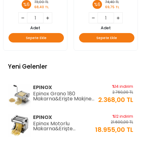
73,00 TL
74,40 TL
%6
%6
68,40 TL
69,75 TL
Adet
Adet
Sepete Ekle
Sepete Ekle
Yeni Gelenler
EPINOX
%14 indirim
2.760,00 TL
Epinox Grano 180
Makarna&Erişte Makinesi
2.368,00 TL
2mm+6mm (GR-180)
EPINOX
%12 indirim
21.600,00 TL
Epinox Motorlu
Makarna&Erişte
18.955,00 TL
Makinesi 2mm+6mm
(EC-180)