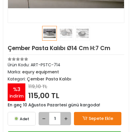
Çember Pasta Kalıbı Ø14 Cm H:7 Cm
Ürün Kodu:
ART-PSTC-714
Marka:
equry equipment
Kategori:
Çember Pasta Kalıbı
119,10 TL
%3
115,00 TL
indirim
En geç 10 Ağustos Pazartesi günü kargoda!
Sepete Ekle
Adet