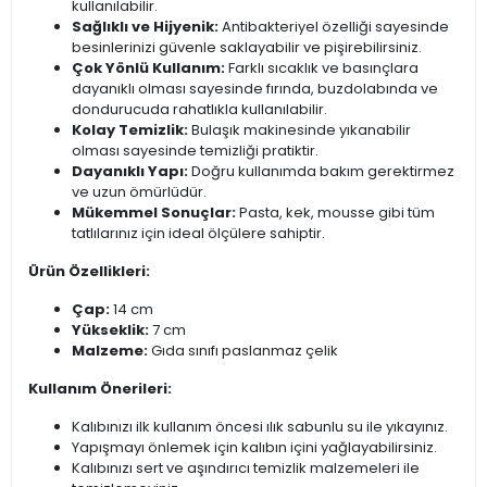
kullanılabilir.
Sağlıklı ve Hijyenik:
Antibakteriyel özelliği sayesinde
besinlerinizi güvenle saklayabilir ve pişirebilirsiniz.
Çok Yönlü Kullanım:
Farklı sıcaklık ve basınçlara
dayanıklı olması sayesinde fırında, buzdolabında ve
dondurucuda rahatlıkla kullanılabilir.
Kolay Temizlik:
Bulaşık makinesinde yıkanabilir
olması sayesinde temizliği pratiktir.
Dayanıklı Yapı:
Doğru kullanımda bakım gerektirmez
ve uzun ömürlüdür.
Mükemmel Sonuçlar:
Pasta, kek, mousse gibi tüm
tatlılarınız için ideal ölçülere sahiptir.
Ürün Özellikleri:
Çap:
14 cm
Yükseklik:
7 cm
Malzeme:
Gıda sınıfı paslanmaz çelik
Kullanım Önerileri:
Kalıbınızı ilk kullanım öncesi ılık sabunlu su ile yıkayınız.
Yapışmayı önlemek için kalıbın içini yağlayabilirsiniz.
Kalıbınızı sert ve aşındırıcı temizlik malzemeleri ile