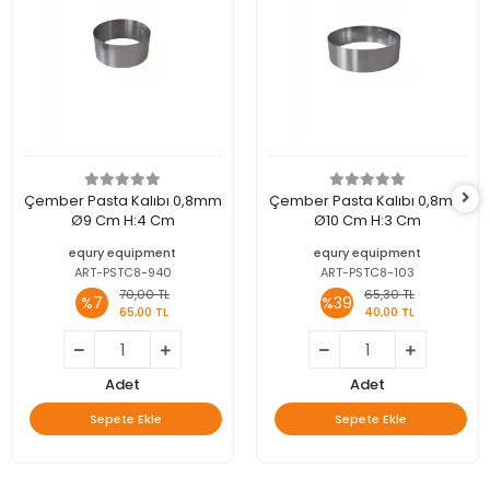
Çember Pasta Kalıbı 0,8mm
Çember Pasta Kalıbı 0,8mm
Ø9 Cm H:4 Cm
Ø10 Cm H:3 Cm
equry equipment
equry equipment
ART-PSTC8-940
ART-PSTC8-103
70,00 TL
65,30 TL
%7
%39
65,00 TL
40,00 TL
Adet
Adet
Sepete Ekle
Sepete Ekle