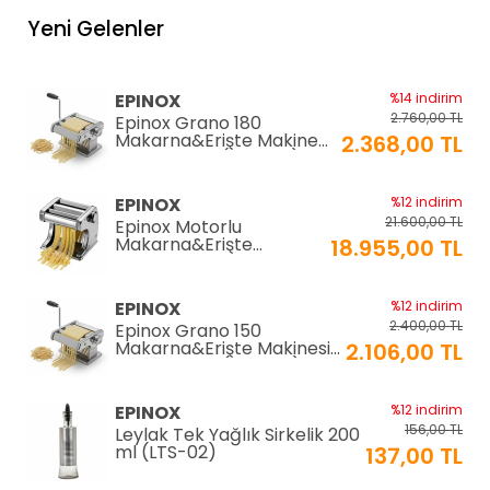
Yeni Gelenler
EPINOX
%14 indirim
2.760,00 TL
Epinox Grano 180
Makarna&Erişte Makinesi
2.368,00 TL
2mm+6mm (GR-180)
EPINOX
%12 indirim
21.600,00 TL
Epinox Motorlu
Makarna&Erişte
18.955,00 TL
Makinesi 2mm+6mm
(EC-180)
EPINOX
%12 indirim
2.400,00 TL
Epinox Grano 150
Makarna&Erişte Makinesi
2.106,00 TL
2mm+4mm (GR-150)
EPINOX
%12 indirim
156,00 TL
Leylak Tek Yağlık Sirkelik 200
ml (LTS-02)
137,00 TL