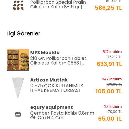
800,73 TL
Polikarbon Special Pralin
Çikolata Kalıbı 8-15 gr |
586,25 TL
Cm-3416
equry equipment
%33 indirim
1.306,80 TL
Mayonez Kabı 0,7 mm Ø28
İlgi Görenler
H:15 cm 7 LT
870,00 TL
EPİNOX PASTRY
%2 indirim
MFS Moulds
%17 indirim
192,00 TL
Silikon Çırpıcı 25 cm (SSC-
762,12 TL
210 Gr. Polikarbon Tablet
25)
188,00 TL
Çikolata Kalıbı - 0553 |
633,91 TL
Dubai Çikolata Kalıbı
EPINOX
%12 indirim
Artizan Mutfak
%47 indirim
118,80 TL
Amerikan Servis Pvc
199,00 TL
10-75 ÇOK KULLANIMLIK
30x45cm (AS-10H)
105,00 TL
İTHAL KREMA TORBASI
105,00 TL
EPINOX
%12 indirim
equry equipment
%7 indirim
118,80 TL
Amerikan Servis Pvc
70,00 TL
Çember Pasta Kalıbı 0,8mm
30x45cm (AS-10G)
105,00 TL
Ø9 Cm H:4 Cm
65,00 TL