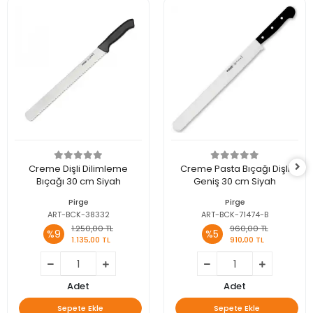
Creme Dişli Dilimleme
Creme Pasta Bıçağı Dişli
Bıçağı 30 cm Siyah
Geniş 30 cm Siyah
Pirge
Pirge
ART-BCK-38332
ART-BCK-71474-B
1.250,00 TL
960,00 TL
%9
%5
1.135,00 TL
910,00 TL
Adet
Adet
Sepete Ekle
Sepete Ekle