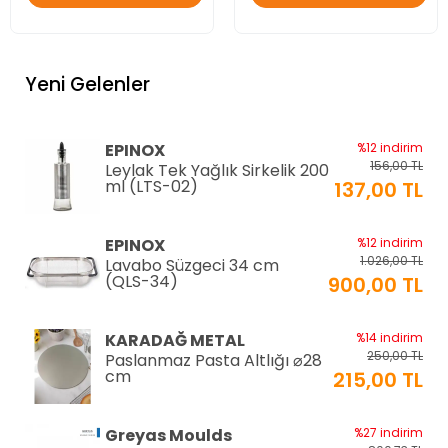
Yeni Gelenler
EPINOX
%12 indirim
156,00 TL
Leylak Tek Yağlık Sirkelik 200
ml (LTS-02)
137,00 TL
EPINOX
%12 indirim
1.026,00 TL
Lavabo Süzgeci 34 cm
(QLS-34)
900,00 TL
KARADAĞ METAL
%14 indirim
250,00 TL
Paslanmaz Pasta Altlığı ⌀28
cm
215,00 TL
Greyas Moulds
%27 indirim