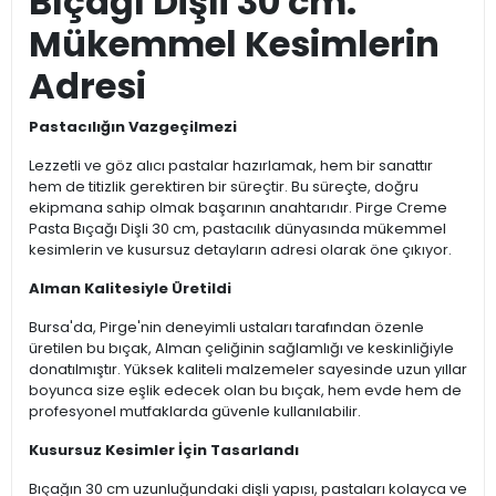
Bıçağı Dişli 30 cm:
Mükemmel Kesimlerin
Adresi
Pastacılığın Vazgeçilmezi
Lezzetli ve göz alıcı pastalar hazırlamak, hem bir sanattır
hem de titizlik gerektiren bir süreçtir. Bu süreçte, doğru
ekipmana sahip olmak başarının anahtarıdır. Pirge Creme
Pasta Bıçağı Dişli 30 cm, pastacılık dünyasında mükemmel
kesimlerin ve kusursuz detayların adresi olarak öne çıkıyor.
Alman Kalitesiyle Üretildi
Bursa'da, Pirge'nin deneyimli ustaları tarafından özenle
üretilen bu bıçak, Alman çeliğinin sağlamlığı ve keskinliğiyle
donatılmıştır. Yüksek kaliteli malzemeler sayesinde uzun yıllar
boyunca size eşlik edecek olan bu bıçak, hem evde hem de
profesyonel mutfaklarda güvenle kullanılabilir.
Kusursuz Kesimler İçin Tasarlandı
Bıçağın 30 cm uzunluğundaki dişli yapısı, pastaları kolayca ve