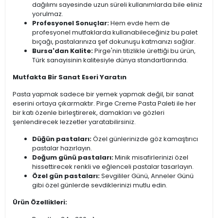
dağılımı sayesinde uzun süreli kullanımlarda bile eliniz
yorulmaz.
Profesyonel Sonuçlar:
Hem evde hem de
profesyonel mutfaklarda kullanabileceğiniz bu palet
bıçağı, pastalarınıza şef dokunuşu katmanızı sağlar.
Bursa'dan Kalite:
Pirge'nin titizlikle ürettiği bu ürün,
Türk sanayisinin kalitesiyle dünya standartlarında.
Mutfakta Bir Sanat Eseri Yaratın
Pasta yapmak sadece bir yemek yapmak değil, bir sanat
eserini ortaya çıkarmaktır. Pirge Creme Pasta Paleti ile her
bir katı özenle birleştirerek, damakları ve gözleri
şenlendirecek lezzetler yaratabilirsiniz.
Düğün pastaları:
Özel günlerinizde göz kamaştırıcı
pastalar hazırlayın.
Doğum günü pastaları:
Minik misafirlerinizi özel
hissettirecek renkli ve eğlenceli pastalar tasarlayın.
Özel gün pastaları:
Sevgililer Günü, Anneler Günü
gibi özel günlerde sevdiklerinizi mutlu edin.
Ürün Özellikleri: