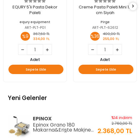
EQURY 5'li Pasta Dekor
Creme Pasta Paleti Mini 12
Paleti
cm Siyah
equry equipment
Pirge
ART-PLT-P01
ART-PLT-62612
367,60 TL
400,00 TL
%9
%36
334,00 TL
255,00 TL
Adet
Adet
Sepete Ekle
Sepete Ekle
Yeni Gelenler
EPINOX
%14 indirim
2.760,00 TL
Epinox Grano 180
Makarna&Erişte Makinesi
2.368,00 TL
2mm+6mm (GR-180)