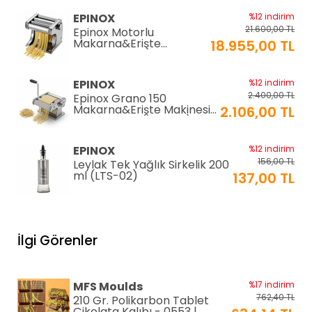
EPINOX
%12 indirim
21.600,00 TL
Epinox Motorlu
Makarna&Erişte
18.955,00 TL
Makinesi 2mm+6mm
(EC-180)
EPINOX
%12 indirim
2.400,00 TL
Epinox Grano 150
Makarna&Erişte Makinesi
2.106,00 TL
2mm+4mm (GR-150)
EPINOX
%12 indirim
156,00 TL
Leylak Tek Yağlık Sirkelik 200
ml (LTS-02)
137,00 TL
EPINOX
%12 indirim
1.026,00 TL
Lavabo Süzgeci 34 cm
İlgi Görenler
(QLS-34)
900,00 TL
KARADAĞ METAL
%14 indirim
MFS Moulds
%17 indirim
250,00 TL
Paslanmaz Pasta Altlığı ⌀28
762,40 TL
210 Gr. Polikarbon Tablet
cm
215,00 TL
Çikolata Kalıbı - 0553 |