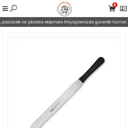
0
pastacılık ve çikolata ekipmanı ihtiyaçlarınızda güvenilir hizmet s