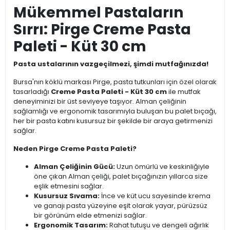
Mükemmel Pastaların
Sırrı: Pirge Creme Pasta
Paleti - Küt 30 cm
Pasta ustalarının vazgeçilmezi, şimdi mutfağınızda!
Bursa'nın köklü markası Pirge, pasta tutkunları için özel olarak
tasarladığı
Creme Pasta Paleti - Küt 30 cm
ile mutfak
deneyiminizi bir üst seviyeye taşıyor. Alman çeliğinin
sağlamlığı ve ergonomik tasarımıyla buluşan bu palet bıçağı,
her bir pasta katını kusursuz bir şekilde bir araya getirmenizi
sağlar.
Neden Pirge Creme Pasta Paleti?
Alman Çeliğinin Gücü:
Uzun ömürlü ve keskinliğiyle
öne çıkan Alman çeliği, palet bıçağınızın yıllarca size
eşlik etmesini sağlar.
Kusursuz Sıvama:
İnce ve küt ucu sayesinde krema
ve ganajı pasta yüzeyine eşit olarak yayar, pürüzsüz
bir görünüm elde etmenizi sağlar.
Ergonomik Tasarım:
Rahat tutuşu ve dengeli ağırlık