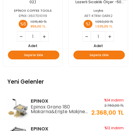
02)
Lazerli Sıcaklık Ölçer -50
+380°C
EPİNOX COFFEE TOOLS
Loyka
EPNX-3607010119
ART-KTRM-DARK2
1.015,40 TL
1.050,00 TL
%6
%1
955,00 TL
1.035,00 TL
Adet
Adet
Sepete Ekle
Sepete Ekle
Yeni Gelenler
EPINOX
%14 indirim
2.760,00 TL
Epinox Grano 180
Makarna&Erişte Makinesi
2.368,00 TL
2mm+6mm (GR-180)
EPINOX
%12 indirim