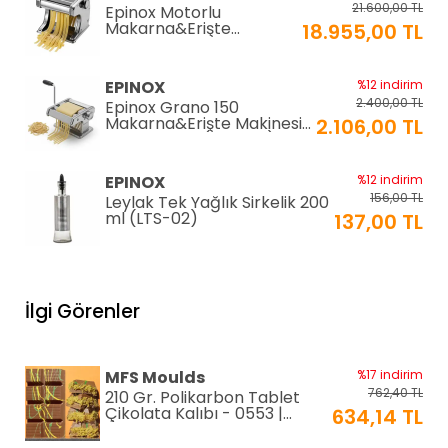
21.600,00 TL
Epinox Motorlu
Makarna&Erişte
18.955,00 TL
Makinesi 2mm+6mm
(EC-180)
EPINOX
%12 indirim
2.400,00 TL
Epinox Grano 150
Makarna&Erişte Makinesi
2.106,00 TL
2mm+4mm (GR-150)
EPINOX
%12 indirim
156,00 TL
Leylak Tek Yağlık Sirkelik 200
ml (LTS-02)
137,00 TL
EPINOX
%12 indirim
1.026,00 TL
Lavabo Süzgeci 34 cm
İlgi Görenler
(QLS-34)
900,00 TL
KARADAĞ METAL
%14 indirim
MFS Moulds
%17 indirim
250,00 TL
Paslanmaz Pasta Altlığı ⌀28
762,40 TL
210 Gr. Polikarbon Tablet
cm
215,00 TL
Çikolata Kalıbı - 0553 |
634,14 TL
Dubai Çikolata Kalıbı