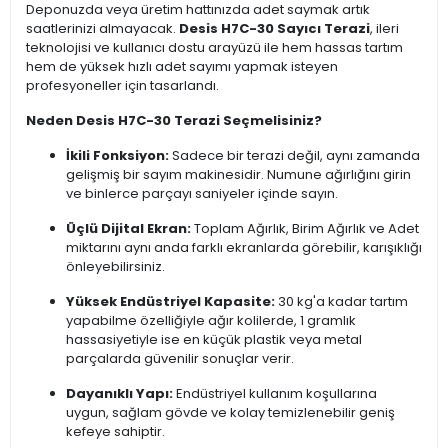
Deponuzda veya üretim hattınızda adet saymak artık
saatlerinizi almayacak.
Desis H7C-30 Sayıcı Terazi
, ileri
teknolojisi ve kullanıcı dostu arayüzü ile hem hassas tartım
hem de yüksek hızlı adet sayımı yapmak isteyen
profesyoneller için tasarlandı.
Neden Desis H7C-30 Terazi Seçmelisiniz?
İkili Fonksiyon:
Sadece bir terazi değil, aynı zamanda
gelişmiş bir sayım makinesidir. Numune ağırlığını girin
ve binlerce parçayı saniyeler içinde sayın.
Üçlü Dijital Ekran:
Toplam Ağırlık, Birim Ağırlık ve Adet
miktarını aynı anda farklı ekranlarda görebilir, karışıklığı
önleyebilirsiniz.
Yüksek Endüstriyel Kapasite:
30 kg'a kadar tartım
yapabilme özelliğiyle ağır kolilerde, 1 gramlık
hassasiyetiyle ise en küçük plastik veya metal
parçalarda güvenilir sonuçlar verir.
Dayanıklı Yapı:
Endüstriyel kullanım koşullarına
uygun, sağlam gövde ve kolay temizlenebilir geniş
kefeye sahiptir.