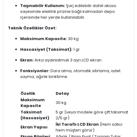
Taşınabilir Kullanım:
Şarj edilebilir dahili aküsü
sayesinde elektrik prizine bağlı kalmadan depo
içerisinde her yerde kullanılabilir.
Teknik Özellikler Özet:
Maksimum Kapasite:
30 kg
Hassasiyet (Taksimat):
1 gr
Ekran:
Arka aydınlatmalı 3 ayrı LCD ekran
Fonksiyonlar:
Dara alma, otomatik sıfırlama, adet
sayma, ağırlık biriktirme.
Özellik
Detay
Maksimum
30 kg
Kapasite
Taksimat
5 gr (veya modele göre çift taksimat
(Hassasiyet)
2/5 gr)
İki Taraflı LCD Ekran
(Hem satıcı
Ekran Yapısı
hem müşteri görür)
Ekran Bilgileri
Ağırlık / Birim Fiyat / Toplam Tutar