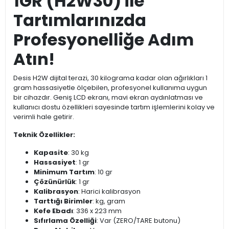
1GR (H2W30) ile
Tartımlarınızda
Profesyonelliğe Adım
Atın!
Desis H2W dijital terazi, 30 kilograma kadar olan ağırlıkları 1
gram hassasiyetle ölçebilen, profesyonel kullanıma uygun
bir cihazdır. Geniş LCD ekranı, mavi ekran aydınlatması ve
kullanıcı dostu özellikleri sayesinde tartım işlemlerini kolay ve
verimli hale getirir.
Teknik Özellikler:
Kapasite
: 30 kg
Hassasiyet
: 1 gr
Minimum Tartım
: 10 gr
Çözünürlük
: 1 gr
Kalibrasyon
: Harici kalibrasyon
Tarttığı Birimler
: kg, gram
Kefe Ebadı
: 336 x 223 mm
Sıfırlama Özelliği
: Var (ZERO/TARE butonu)