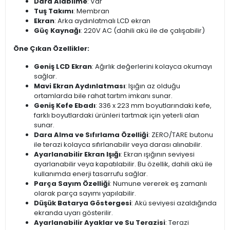
Dara Alabilme
: Var
Tuş Takımı
: Membran
Ekran
: Arka aydınlatmalı LCD ekran
Güç Kaynağı
: 220V AC (dahili akü ile de çalışabilir)
Öne Çıkan Özellikler:
Geniş LCD Ekran
: Ağırlık değerlerini kolayca okumayı
sağlar.
Mavi Ekran Aydınlatması
: Işığın az olduğu
ortamlarda bile rahat tartım imkanı sunar.
Geniş Kefe Ebadı
: 336 x 223 mm boyutlarındaki kefe,
farklı boyutlardaki ürünleri tartmak için yeterli alan
sunar.
Dara Alma ve Sıfırlama Özelliği
: ZERO/TARE butonu
ile terazi kolayca sıfırlanabilir veya darası alınabilir.
Ayarlanabilir Ekran Işığı
: Ekran ışığının seviyesi
ayarlanabilir veya kapatılabilir. Bu özellik, dahili akü ile
kullanımda enerji tasarrufu sağlar.
Parça Sayım Özelliği
: Numune vererek eş zamanlı
olarak parça sayımı yapılabilir.
Düşük Batarya Göstergesi
: Akü seviyesi azaldığında
ekranda uyarı gösterilir.
Ayarlanabilir Ayaklar ve Su Terazisi
: Terazi