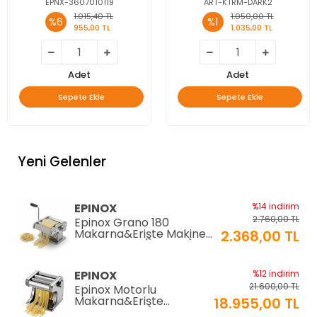
EPNX-3607010119
ART-KTRM-DARK2
1.015,40 TL
1.050,00 TL
%6
%1
955,00 TL
1.035,00 TL
Adet
Adet
Sepete Ekle
Sepete Ekle
Yeni Gelenler
EPINOX
%14 indirim
2.760,00 TL
Epinox Grano 180
Makarna&Erişte Makinesi
2.368,00 TL
2mm+6mm (GR-180)
EPINOX
%12 indirim
21.600,00 TL
Epinox Motorlu
Makarna&Erişte
18.955,00 TL
Makinesi 2mm+6mm