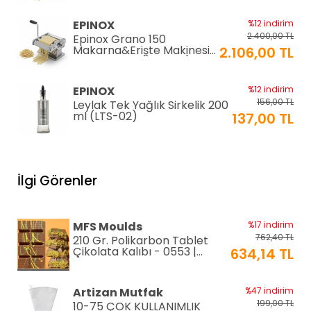
(EC-180)
EPINOX
%12 indirim
2.400,00 TL
Epinox Grano 150
Makarna&Erişte Makinesi
2.106,00 TL
2mm+4mm (GR-150)
EPINOX
%12 indirim
156,00 TL
Leylak Tek Yağlık Sirkelik 200
ml (LTS-02)
137,00 TL
EPINOX
%12 indirim
1.026,00 TL
Lavabo Süzgeci 34 cm
İlgi Görenler
(QLS-34)
900,00 TL
KARADAĞ METAL
%14 indirim
MFS Moulds
%17 indirim
250,00 TL
Paslanmaz Pasta Altlığı ⌀28
762,40 TL
210 Gr. Polikarbon Tablet
cm
215,00 TL
Çikolata Kalıbı - 0553 |
634,14 TL
Dubai Çikolata Kalıbı
Greyas Moulds
%27 indirim
Artizan Mutfak
%47 indirim
801,02 TL
Polikarbon Special Pralin
199,00 TL
10-75 ÇOK KULLANIMLIK