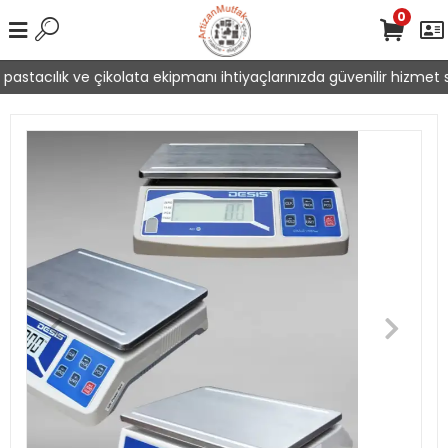
0
astacılık ve çikolata ekipmanı ihtiyaçlarınızda güvenilir hizmet su