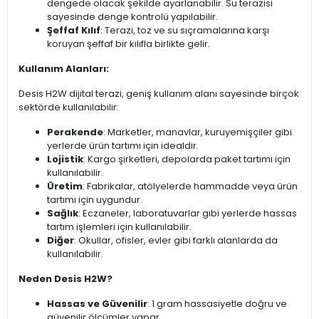
dengede olacak şekilde ayarlanabilir. Su terazisi
sayesinde denge kontrolü yapılabilir.
Şeffaf Kılıf
: Terazi, toz ve su sıçramalarına karşı
koruyan şeffaf bir kılıfla birlikte gelir.
Kullanım Alanları:
Desis H2W dijital terazi, geniş kullanım alanı sayesinde birçok
sektörde kullanılabilir:
Perakende
: Marketler, manavlar, kuruyemişçiler gibi
yerlerde ürün tartımı için idealdir.
Lojistik
: Kargo şirketleri, depolarda paket tartımı için
kullanılabilir.
Üretim
: Fabrikalar, atölyelerde hammadde veya ürün
tartımı için uygundur.
Sağlık
: Eczaneler, laboratuvarlar gibi yerlerde hassas
tartım işlemleri için kullanılabilir.
Diğer
: Okullar, ofisler, evler gibi farklı alanlarda da
kullanılabilir.
Neden Desis H2W?
Hassas ve Güvenilir
: 1 gram hassasiyetle doğru ve
güvenilir ölçümler yapar.