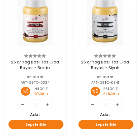
25 gr Yağ Bazlı Toz Gıda
25 gr Yağ Bazlı Toz Gıda
Boyası - Bordo
Boyası - Siyah
Dr. Gusto
Dr. Gusto
ART-GSTO-0334
ART-GSTO-0341
144,00 TL
261,00 TL
%5
%5
137,00 TL
248,00 TL
Adet
Adet
Sepete Ekle
Sepete Ekle