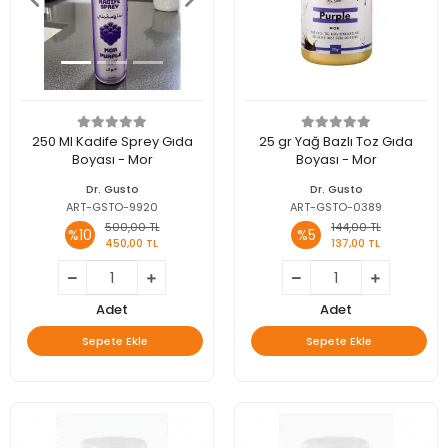
250 Ml Kadife Sprey Gıda
25 gr Yağ Bazlı Toz Gıda
Boyası - Mor
Boyası - Mor
Dr. Gusto
Dr. Gusto
ART-GSTO-9920
ART-GSTO-0389
500,00 TL
144,00 TL
%10
%5
450,00 TL
137,00 TL
Adet
Adet
Sepete Ekle
Sepete Ekle