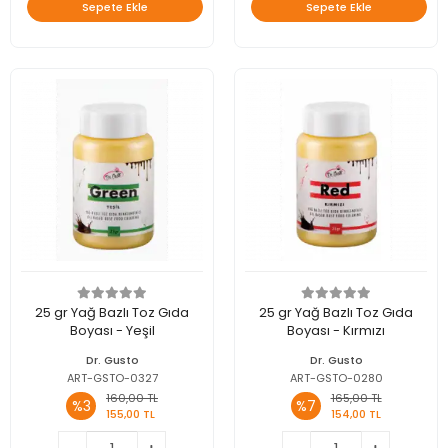
Sepete Ekle
Sepete Ekle
25 gr Yağ Bazlı Toz Gıda
25 gr Yağ Bazlı Toz Gıda
Boyası - Yeşil
Boyası - Kırmızı
Dr. Gusto
Dr. Gusto
ART-GSTO-0327
ART-GSTO-0280
160,00 TL
165,00 TL
%3
%7
155,00 TL
154,00 TL