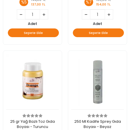
%5
%7
137,00 TL
154,00 TL
Adet
Adet
Sepete Ekle
Sepete Ekle
25 gr Yağ Bazlı Toz Gıda
250 Ml Kadife Sprey Gıda
Boyası - Turuncu
Boyası - Beyaz