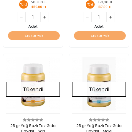
500,00 TL
150,00 TL
%10
%9
450,00 TL
137,00 TL
Adet
Adet
Stokta Yok
Stokta Yok
Tükendi
Tükendi
25 gr Yağ Bazlı Toz Gıda
25 gr Yağ Bazlı Toz Gıda
Boyası - Sarı
Boyası - Mavi