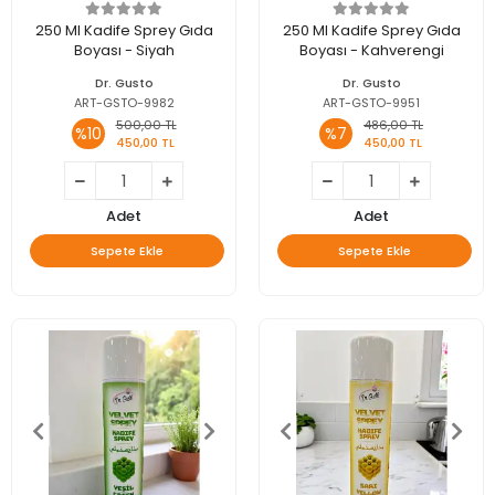
250 Ml Kadife Sprey Gıda
250 Ml Kadife Sprey Gıda
Boyası - Siyah
Boyası - Kahverengi
Dr. Gusto
Dr. Gusto
ART-GSTO-9982
ART-GSTO-9951
500,00 TL
486,00 TL
%10
%7
450,00 TL
450,00 TL
Adet
Adet
Sepete Ekle
Sepete Ekle