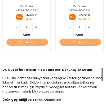
Dr. Gusto
Dr. Gusto
ART-GSTO-0297
ART-GSTO-0310
144,00 TL
165,00 TL
%5
%7
137,00 TL
154,00 TL
Adet
Adet
Stokta Yok
Stokta Yok
Dr. Gusto ile Tatlılarınıza Sanatsal Dokunuşlar Katın!
Dr. Gusto, pastacılık dünyasına yenilikçi ve kaliteli çözümler sunan
lider bir markadır. Keklerinizi, pastalarınızı ve diğer tatlılarınızı
benzersiz kılmak için ihtiyaç duyacağınız her türlü dekorasyon
malzemesini geniş bir yelpazede sunar.
Ürün Çeşitliliği ve Teknik Özellikler: