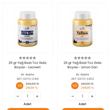
25 gr Yağ Bazlı Toz Gıda
25 gr Yağ Bazlı Toz Gıda
Boyası - Lacivert
Boyası - Limon Sarı
Dr. Gusto
Dr. Gusto
ART-GSTO-0419
ART-GSTO-0402
226,00 TL
261,00 TL
%5
%5
215,00 TL
248,00 TL
Adet
Adet