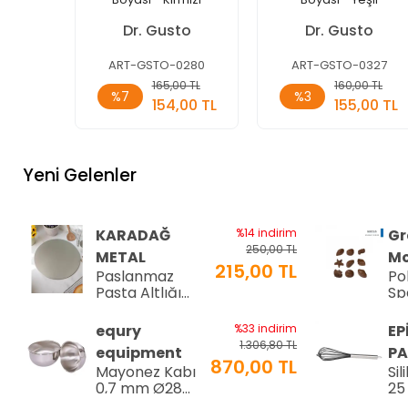
Dr. Gusto
Dr. Gusto
ART-GSTO-0280
ART-GSTO-0327
Sepete
Sepete
165,00 TL
160,00 TL
%7
%3
Ekle
Ekle
154,00 TL
155,00 TL
Adet
Adet
Yeni Gelenler
KARADAĞ
%14 indirim
Gr
250,00 TL
METAL
Mo
215,00 TL
Paslanmaz
Po
Pasta Altlığı
Sp
⌀28 cm
Çi
8-
equry
%33 indirim
EP
34
1.306,80 TL
equipment
PA
870,00 TL
Mayonez Kabı
Sil
0,7 mm Ø28
25
H:15 cm 7 LT
25