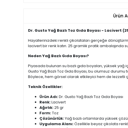
Ürün A
Dr. Gusto Yağ Bazlı Toz Gıda Boyası - Lacivert (2
Hayallerinizdeki renkli çikolataları gerçeğe dönüştürmek
lacivert bir renk katın. 25 gramlık pratik ambalajında su
Neden Yağ Bazlı Gıda Boyası?
Piyasada bulunan su bazlı gıda boyaları, yüksek yağ içe
Gusto Yağ Bazlı Toz Gıda Boyası, bu olumsuz durumu ta
Böylece, hem görsel olarak etkileyici hem de lezzetli çi
Teknik Özellikler:
Ürün Adı:
Dr. Gusto Yağ Bazlı Toz Gıda Boyası
Renk:
Lacivert
Ağırlık:
25 gr
Form:
Toz
Çözünürlük:
Yağ bazlı ortamlarda yüksek çözü
Uygulama Alanı:
Özellikle beyaz çikolata renkl