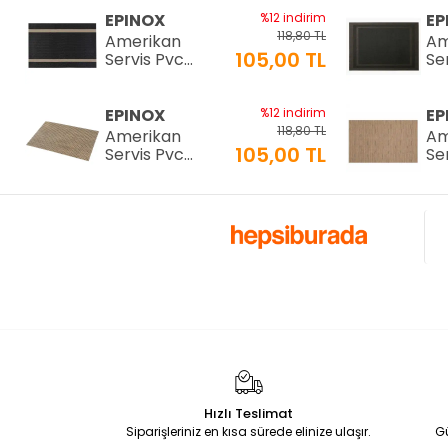
EPINOX
%12 indirim
EP
118,80 TL
Amerikan
Am
105,00 TL
Servis Pvc
Se
30x45cm (AS-
30
10H)
10
EPINOX
%12 indirim
EP
118,80 TL
Amerikan
Am
105,00 TL
Servis Pvc
Se
30x45cm (AS-
30
10F)
10
EPINOX
%12 indirim
EP
118,80 TL
Amerikan
Am
105,00 TL
Servis Pvc
Se
30x45cm (AS-
30
10D)
10
EPINOX
%12 indirim
EP
118,80 TL
Amerikan
Am
105,00 TL
Servis Pvc
Se
30x45cm (AS-
30
10B)
10
EPİNOX
%29 indirim
EP
Hızlı Teslimat
798,00 TL
COFFEE TOOLS
CO
Siparişleriniz en kısa sürede elinize ulaşır.
G
563,00 TL
Matcha Çayı
Bar