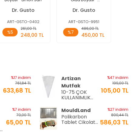
Kahverengi
Dr. Gusto
Dr. Gusto
D
ART-GSTO-0402
ART-GSTO-9951
ART
Sepete
Sepete
261,00 TL
486,00 TL
%5
%7
%10
Ekle
Ekle
248,00 TL
450,00 TL
Adet
Adet
Ade
%17 indirim
Artizan
%47 indirim
761,84 TL
199,00 TL
Mutfak
633,68 TL
105,00 TL
10-75 ÇOK
a
KULLANIMLIK
İTHAL KREMA
TORBASI
%7 indirim
MouldLand
%27 indirim
70,00 TL
800,44 TL
Polikarbon
65,00 TL
586,03 TL
Tablet Çikolata
Kalıbı | Dubai
Ø9
Çikolata Kalıbı