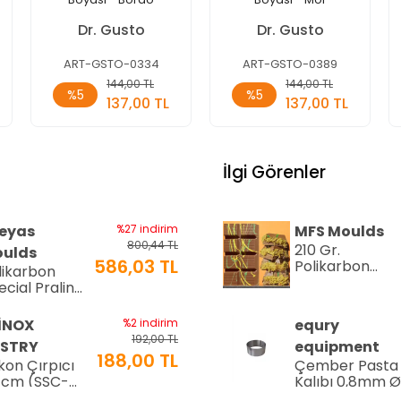
Dr. Gusto
Dr. Gusto
ART-GSTO-0334
ART-GSTO-0389
Sepete
Sepete
144,00 TL
144,00 TL
%5
%5
Ekle
Ekle
137,00 TL
137,00 TL
Adet
Adet
İlgi Görenler
eyas
%27 indirim
MFS Moulds
800,44 TL
210 Gr.
ulds
586,03 TL
Polikarbon
likarbon
Tablet Çikolat
ecial Pralin
Kalıbı - 0553 |
kolata Kalıbı
Dubai Çikolata
15 gr | Cm-
İNOX
%2 indirim
equry
Kalıbı
16
192,00 TL
STRY
equipment
188,00 TL
ikon Çırpıcı
Çember Pasta
 cm (SSC-
Kalıbı 0,8mm 
)
Cm H:4 Cm