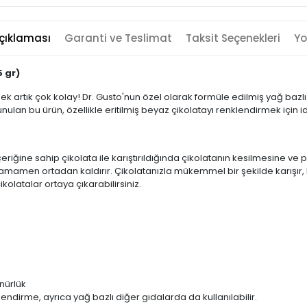
çıklaması
Garanti ve Teslimat
Taksit Seçenekleri
Yo
5 gr)
 artık çok kolay! Dr. Gusto'nun özel olarak formüle edilmiş yağ bazlı t
nulan bu ürün, özellikle eritilmiş beyaz çikolatayı renklendirmek için i
riğine sahip çikolata ile karıştırıldığında çikolatanın kesilmesine ve p
mamen ortadan kaldırır. Çikolatanızla mükemmel bir şekilde karışır,
kolatalar ortaya çıkarabilirsiniz.
nürlük
endirme, ayrıca yağ bazlı diğer gıdalarda da kullanılabilir.