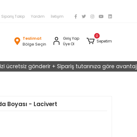
Sipariş Takip
Yardım
İletişim
0
Teslimat
Giriş Yap
Sepetim
Bölge Seçin
Üye Ol
cretsiz gönderir + Sipariş tutarınıza göre avantajlı kar
da Boyası - Lacivert