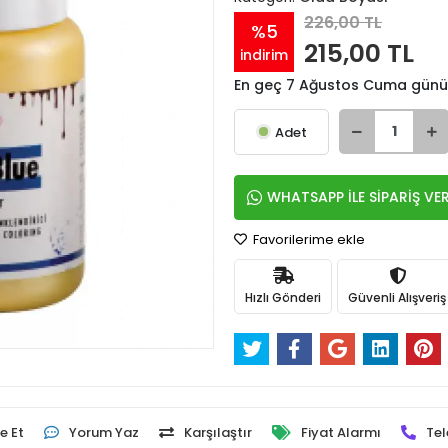
226,00 TL
%5
215,00 TL
indirim
En geç 7 Ağustos Cuma günü
Adet
WHATSAPP İLE SİPARİŞ VE
Favorilerime ekle
Hızlı Gönderi
Güvenli Alışveriş
e Et
Yorum Yaz
Karşılaştır
Fiyat Alarmı
Tel