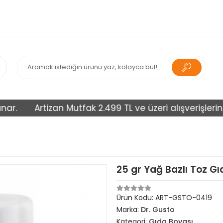
Artizan Mutfak 2.499 TL ve üzeri alışverişlerinizi ü
25 gr Yağ Bazlı Toz Gı
Ürün Kodu:
ART-GSTO-0419
Marka:
Dr. Gusto
Kategori:
Gıda Boyası