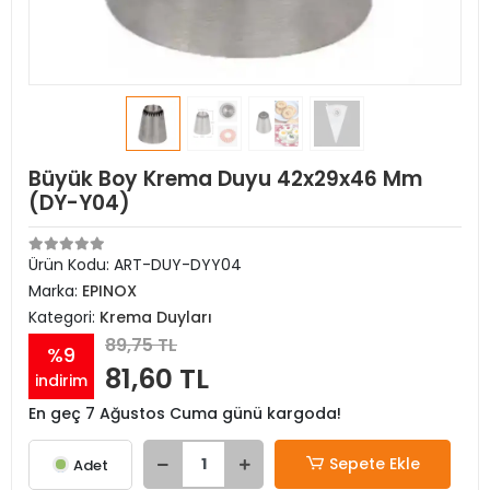
Büyük Boy Krema Duyu 42x29x46 Mm
(DY-Y04)
Ürün Kodu:
ART-DUY-DYY04
Marka:
EPINOX
Kategori:
Krema Duyları
89,75 TL
%9
81,60 TL
indirim
En geç 7 Ağustos Cuma günü kargoda!
Sepete Ekle
Adet