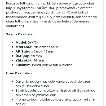
Pasta ve tatlı sunumlarınızı bir üst seviyeye taşıyacak olan
Büyük Boy Krema Duyu (DY-Y04),profesyonel ve amatör
pastacıların vazgeçilmez yardımcısıdır. Yüksek kaliteli
malzemeden üretilmiş bu duy, pastalarınızın, keklerinizin ve
diğer tatlılarınızın üzerini eşsiz desenlerle süslemenize
olanak tanır.
Teknik Özellikler:
Model:
DY-Y04
Malzeme:
Paslanmaz çelik
Alt Taban Çapı:
42 mm
Üst Çap:
29 mm
Yükseklik:
46 mm
Kullanım:
Pasta, kek ve tatlı süsleme
Ürün Özellikleri:
Dayanıklı paslanmaz çelik yapısı sayesinde uzun
ömürlü kullanım sunar.
Büyük boyutu, geniş yüzeyleri hızlı ve etkili bir şekilde
süslemenize yardımcı olur.
Krema torbasına kolayca takılarak pratik bir kullanım
sağlar.