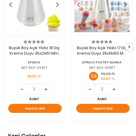
Büyük Boy Açık Yıldız 18 Diş
Büyük Boy Açık Yıldız 17 Diş
Krema Duyu 35x21x51 Mm
Krema Duyu 35x19x50 Mm
(DY-9FT)
(DY-8FT)
EPINOX
EPİNOX PASTRY MARKA
ART-DUY-DY9FT
ART-DUY-DY8FT
55,00 TL
%9
55,00 TL
50,00 TL
Adet
Adet
Sepete Ekle
Sepete Ekle