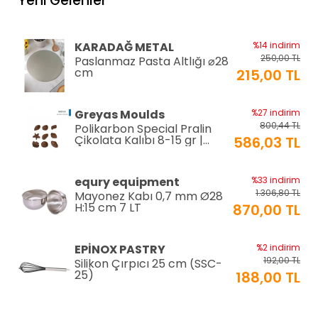
Yeni Gelenler
KARADAĞ METAL
%14 indirim
250,00 TL
Paslanmaz Pasta Altlığı ⌀28
cm
215,00 TL
Greyas Moulds
%27 indirim
800,44 TL
Polikarbon Special Pralin
Çikolata Kalıbı 8-15 gr |
586,03 TL
Cm-3416
equry equipment
%33 indirim
1.306,80 TL
Mayonez Kabı 0,7 mm Ø28
H:15 cm 7 LT
870,00 TL
EPİNOX PASTRY
%2 indirim
192,00 TL
Silikon Çırpıcı 25 cm (SSC-
25)
188,00 TL
EPINOX
%12 indirim