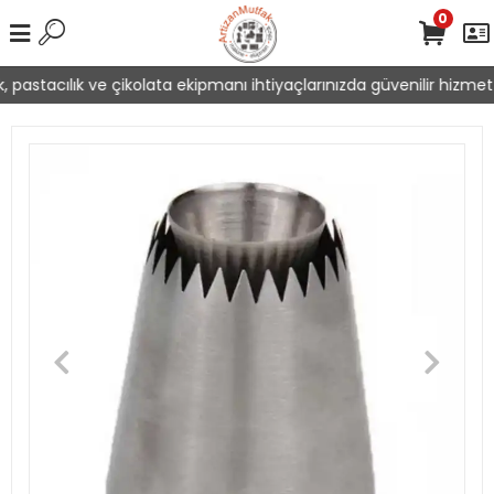
0
 pastacılık ve çikolata ekipmanı ihtiyaçlarınızda güvenilir hizmet 