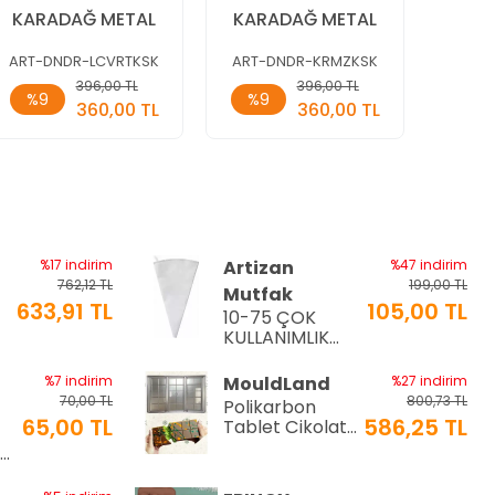
Sunum
KARADAĞ METAL
KARADAĞ METAL
ART-DNDR-LCVRTKSK
ART-DNDR-KRMZKSK
ART-
Sepete
Sepete
396,00 TL
396,00 TL
%9
%9
%9
Ekle
Ekle
360,00 TL
360,00 TL
Adet
Adet
Ade
%17 indirim
Artizan
%47 indirim
762,12 TL
199,00 TL
Mutfak
633,91 TL
105,00 TL
10-75 ÇOK
a
KULLANIMLIK
İTHAL KREMA
TORBASI
%7 indirim
MouldLand
%27 indirim
70,00 TL
800,73 TL
Polikarbon
65,00 TL
586,25 TL
Tablet Çikolata
Kalıbı | Dubai
Ø9
Çikolata Kalıbı
200 gr | ML-