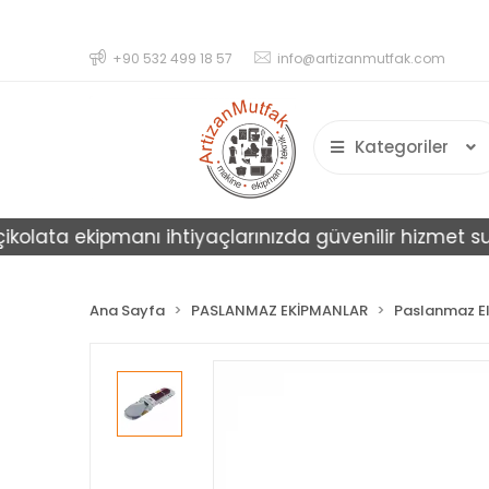
+90 532 499 18 57
info@artizanmutfak.com
Kategoriler
ata ekipmanı ihtiyaçlarınızda güvenilir hizmet sunar.
Ana Sayfa
PASLANMAZ EKİPMANLAR
Paslanmaz El 