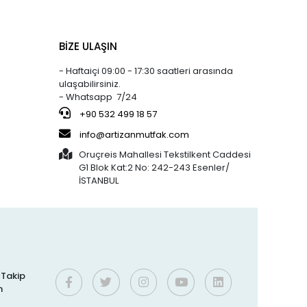
a
40x60 CM
%5 indirim
Arsiva
%9 indirim
BİZE ULAŞIN
95,00 TL
22,00 TL
Hamur Kazıyıcı -
90,00 TL
20,00 TL
1045
- Haftaiçi 09:00 - 17:30 saatleri arasında
ulaşabilirsiniz.
- Whatsapp 7/24
%27 indirim
Bens
%16 indirim
800,73 TL
250,00 TL
JÖLE (30x20)
+90 532 499 18 57
586,25 TL
210,00 TL
KAHVERENGİ
info@artizanmutfak.com
KAPSÜL 1.000'Lİ
Oruçreis Mahallesi Tekstilkent Caddesi
G1 Blok Kat:2 No: 242-243 Esenler/
%37 indirim
Artizan Mutfak
%61 indirim
İSTANBUL
762,12 TL
190,00 TL
5-50 ÇOK
476,63 TL
75,00 TL
KULLANIMLIK
a
İTHAL KREMA
TORBASI
%3 indirim
Silicolife
%1 indirim
300,00 TL
400,00 TL
Silikon Pişirme
290,00 TL
395,00 TL
f
Matı 30x40 CM
i Takip
2
n
%6 indirim
Bens
%16 indirim