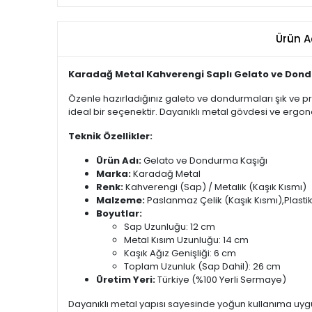
Ürün A
Karadağ Metal Kahverengi Saplı Gelato ve Dond
Özenle hazırladığınız galeto ve dondurmaları şık ve p
ideal bir seçenektir. Dayanıklı metal gövdesi ve ergon
Teknik Özellikler:
Ürün Adı:
Gelato ve Dondurma Kaşığı
Marka:
Karadağ Metal
Renk:
Kahverengi (Sap) / Metalik (Kaşık Kısmı)
Malzeme:
Paslanmaz Çelik (Kaşık Kısmı),Plasti
Boyutlar:
Sap Uzunluğu: 12 cm
Metal Kısım Uzunluğu: 14 cm
Kaşık Ağız Genişliği: 6 cm
Toplam Uzunluk (Sap Dahil): 26 cm
Üretim Yeri:
Türkiye (%100 Yerli Sermaye)
Dayanıklı metal yapısı sayesinde yoğun kullanıma uygun