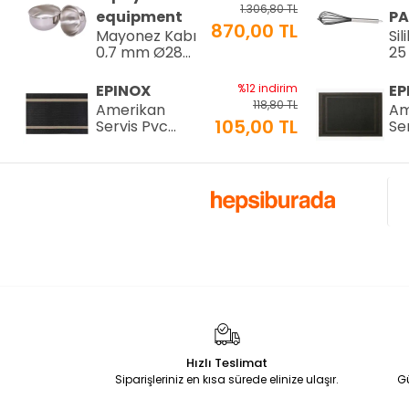
34
1.306,80 TL
equipment
PA
870,00 TL
Mayonez Kabı
Sil
0,7 mm Ø28
25
H:15 cm 7 LT
25
EPINOX
%12 indirim
EP
118,80 TL
Amerikan
Am
105,00 TL
Servis Pvc
Se
30x45cm (AS-
30
10H)
10
EPINOX
%12 indirim
EP
118,80 TL
Amerikan
Am
105,00 TL
Servis Pvc
Se
30x45cm (AS-
30
10F)
10
EPINOX
%12 indirim
EP
118,80 TL
Amerikan
Am
105,00 TL
Servis Pvc
Se
30x45cm (AS-
30
10D)
10
EPINOX
%12 indirim
EP
Hızlı Teslimat
118,80 TL
Amerikan
Am
Siparişleriniz en kısa sürede elinize ulaşır.
G
105,00 TL
Servis Pvc
Se
30x45cm (AS-
30