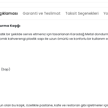
çıklaması
Garanti ve Teslimat
Taksit Seçenekleri
Yo
urma Kaşığı
ratik bir şekilde servis etmeniz için tasarlanan Karadağ Metal dondu
omik kahverengi plastik sapı ile uzun ömürlü ve konforlu bir kullanım s
k (Sap)
 olan bu kaşık, özellikle pastane, kafe ve restoran gibi işletmeler iç