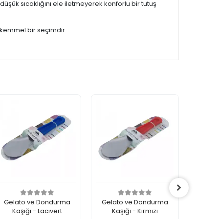
şük sıcaklığını ele iletmeyerek konforlu bir tutuş
mükemmel bir seçimdir.
Gelato ve Dondurma
Gelato ve Dondurma
Çelik
Kaşığı - Lacivert
Kaşığı - Kırmızı
Don