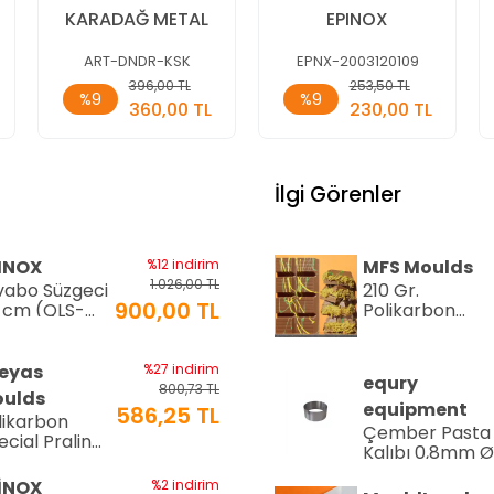
KARADAĞ METAL
EPINOX
ART-DNDR-KSK
EPNX-2003120109
Sepete
Sepete
396,00 TL
253,50 TL
%9
%9
Ekle
Ekle
360,00 TL
230,00 TL
Adet
Adet
İlgi Görenler
INOX
%12 indirim
MFS Moulds
1.026,00 TL
vabo Süzgeci
210 Gr.
900,00 TL
 cm (QLS-
Polikarbon
)
Tablet Çikolat
Kalıbı - 0553 |
Dubai Çikolata
eyas
%27 indirim
equry
Kalıbı
800,73 TL
ulds
equipment
586,25 TL
likarbon
Çember Pasta
ecial Pralin
Kalıbı 0,8mm 
kolata Kalıbı
Cm H:4 Cm
15 gr | Cm-
İNOX
%2 indirim