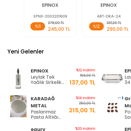
24)
EPINOX
EPINOX
EPNX-2003201609
ART-DKA-24
Sepete
Sepete
276,00 TL
331,20 TL
%11
%12
Ekle
Ekle
245,00 TL
290,00 TL
Adet
Adet
Yeni Gelenler
EPINOX
%12 indirim
EP
156,00 TL
Leylak Tek
La
137,00 TL
Yağlık Sirkelik
34
200 ml (LTS-02)
34
KARADAĞ
%14 indirim
Gr
250,00 TL
METAL
Mo
215,00 TL
Paslanmaz
Po
Pasta Altlığı
Sp
⌀28 cm
Çi
8-
equry
%33 indirim
EP