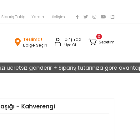
Sipariş Takip
Yardım
İletişim
0
Teslimat
Giriş Yap
Sepetim
Bölge Seçin
Üye Ol
cretsiz gönderir + Sipariş tutarınıza göre avantajlı kar
aşığı - Kahverengi