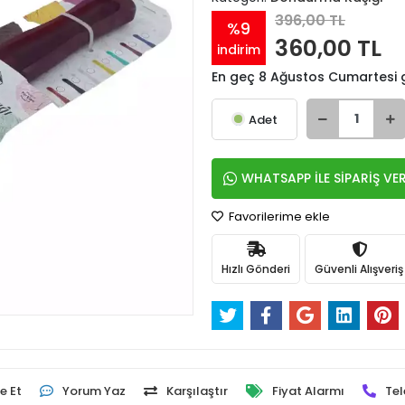
396,00 TL
%9
360,00 TL
indirim
En geç 8 Ağustos Cumartesi
Adet
WHATSAPP İLE SİPARİŞ VE
Favorilerime ekle
Hızlı Gönderi
Güvenli Alışveriş
e Et
Yorum Yaz
Karşılaştır
Fiyat Alarmı
Tel