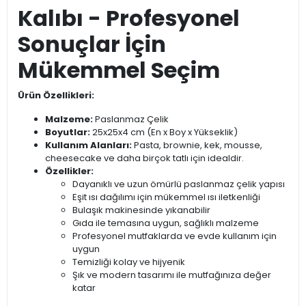
Kalıbı - Profesyonel
Sonuçlar İçin
Mükemmel Seçim
Ürün Özellikleri:
Malzeme:
Paslanmaz Çelik
Boyutlar:
25x25x4 cm (En x Boy x Yükseklik)
Kullanım Alanları:
Pasta, brownie, kek, mousse,
cheesecake ve daha birçok tatlı için idealdir.
Özellikler:
Dayanıklı ve uzun ömürlü paslanmaz çelik yapısı
Eşit ısı dağılımı için mükemmel ısı iletkenliği
Bulaşık makinesinde yıkanabilir
Gıda ile temasına uygun, sağlıklı malzeme
Profesyonel mutfaklarda ve evde kullanım için
uygun
Temizliği kolay ve hijyenik
Şık ve modern tasarımı ile mutfağınıza değer
katar