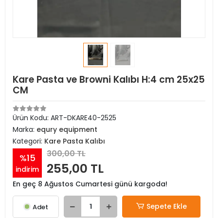
Kare Pasta ve Browni Kalıbı H:4 cm 25x25
CM
Ürün Kodu:
ART-DKARE40-2525
Marka:
equry equipment
Kategori:
Kare Pasta Kalıbı
300,00 TL
%15
255,00 TL
indirim
En geç 8 Ağustos Cumartesi günü kargoda!
Sepete Ekle
Adet