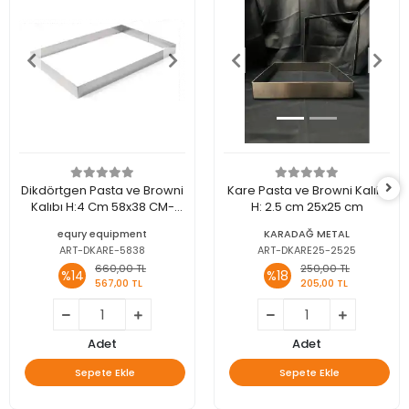
Dikdörtgen Pasta ve Browni
Kare Pasta ve Browni Kalıbı
Kalıbı H:4 Cm 58x38 CM-
H: 2.5 cm 25x25 cm
PASLANMAZ ÇELİK KAZIYICI
equry equipment
KARADAĞ METAL
HEDİYE
ART-DKARE-5838
ART-DKARE25-2525
660,00 TL
250,00 TL
%14
%18
567,00 TL
205,00 TL
Adet
Adet
Sepete Ekle
Sepete Ekle