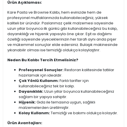
Ürün Açıklaması:
Kare Pasta ve Brownie Kalıbı, hem evinizde hem de
profesyonel mutfaklarınızda kullanabileceğiniz, yüksek
kaliteli bir üründür. Paslanmaz çelik malzemesi sayesinde
uzun yıllar boyunca ilk günkü gibi kullanabileceğiniz bu kalıp,
dayanıklılığı ve hijyenik yapısıyla öne çıkar. Eşit ısı dağılımı
özelliği sayesinde yiyeceklerinizin her tarafı aynı anda pişer
ve mükemmel sonuçlar elde edersiniz. Bulaşık makinesinde
yıkanabilir olması ise temizliği oldukça kolaylaştırır.
Neden Bu Kalıbı Tercih Etmelisiniz?
Profesyonel Sonuçlar:
Restoran kalitesinde tatlılar
hazırlamak için idealdir.
Çok Yönlü Kullanım:
Farklı tarifler için
kullanabileceğiniz tek bir kalıp.
Dayanıklılık:
Uzun yıllar boyunca kullanabileceğiniz
sağlam bir yapıya sahiptir.
Hijyenik:
Gıda ile temasına uygun, sağlıklı
malzemelerden üretilmiştir.
Kolay Kullanım:
Temizliği ve bakımı oldukça kolaydır.
Ürün Avantajları: