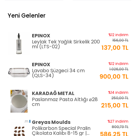
Yeni Gelenler
EPINOX
%12 indirim
156,00 TL
Leylak Tek Yağlık Sirkelik 200
ml (LTS-02)
137,00 TL
EPINOX
%12 indirim
1.026,00 TL
Lavabo Süzgeci 34 cm
(QLS-34)
900,00 TL
KARADAĞ METAL
%14 indirim
250,00 TL
Paslanmaz Pasta Altlığı ⌀28
cm
215,00 TL
Greyas Moulds
%27 indirim
800,73 TL
Polikarbon Special Pralin
Çikolata Kalıbı 8-15 gr |
586,25 TL