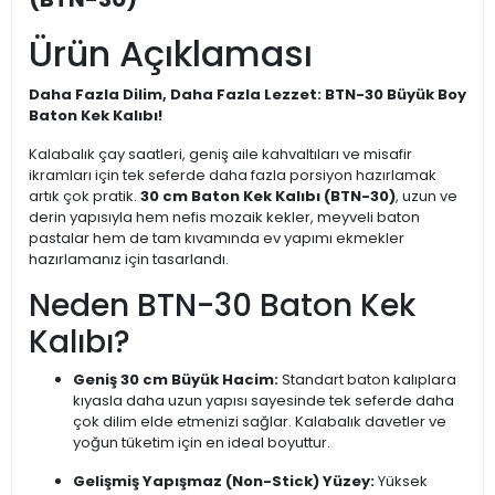
Ürün Açıklaması
Daha Fazla Dilim, Daha Fazla Lezzet: BTN-30 Büyük Boy
Baton Kek Kalıbı!
Kalabalık çay saatleri, geniş aile kahvaltıları ve misafir
ikramları için tek seferde daha fazla porsiyon hazırlamak
artık çok pratik.
30 cm Baton Kek Kalıbı (BTN-30)
, uzun ve
derin yapısıyla hem nefis mozaik kekler, meyveli baton
pastalar hem de tam kıvamında ev yapımı ekmekler
hazırlamanız için tasarlandı.
Neden BTN-30 Baton Kek
Kalıbı?
Geniş 30 cm Büyük Hacim:
Standart baton kalıplara
kıyasla daha uzun yapısı sayesinde tek seferde daha
çok dilim elde etmenizi sağlar. Kalabalık davetler ve
yoğun tüketim için en ideal boyuttur.
Gelişmiş Yapışmaz (Non-Stick) Yüzey:
Yüksek