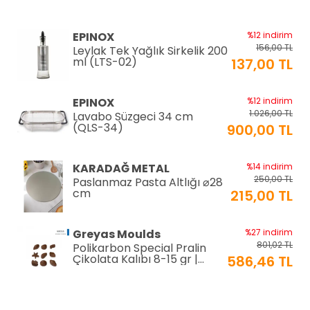
EPINOX
%12 indirim
156,00 TL
Leylak Tek Yağlık Sirkelik 200
ml (LTS-02)
137,00 TL
EPINOX
%12 indirim
1.026,00 TL
Lavabo Süzgeci 34 cm
(QLS-34)
900,00 TL
KARADAĞ METAL
%14 indirim
250,00 TL
Paslanmaz Pasta Altlığı ⌀28
cm
215,00 TL
Greyas Moulds
%27 indirim
801,02 TL
Polikarbon Special Pralin
Çikolata Kalıbı 8-15 gr |
586,46 TL
Cm-3416
equry equipment
%33 indirim