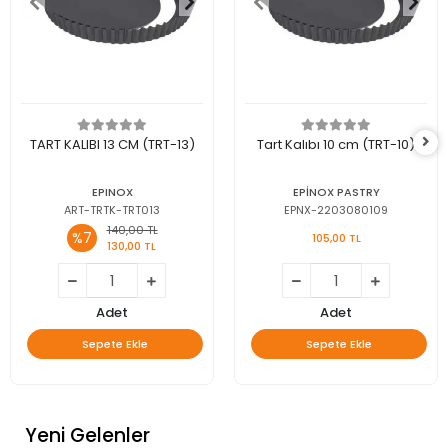
TART KALIBI 13 CM (TRT-13)
Tart Kalıbı 10 cm (TRT-10)
EPINOX
EPİNOX PASTRY
ART-TRTK-TRT013
EPNX-2203080109
140,00 TL
%7
105,00 TL
130,00 TL
Adet
Adet
Sepete Ekle
Sepete Ekle
Yeni Gelenler