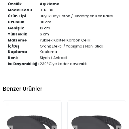
Özellik
Açıklama
Model Kodu
BTN-30
Ürün Tipi
Büyük Boy Baton / Dikdörtgen Kek Kalıbı
Uzunluk
30 cm
Genişlik
13 cm
Yükseklik
6 cm
Malzeme
Yüksek Kaliteli Karbon Çelik
İç/Dış
Granit Efektli / Yapışmaz Non-Stick
Kaplama
Kaplama
Renk
Siyah / Antrasit
Isı Dayanıklılığı
230°C'ye kadar dayanıklı
Benzer Ürünler