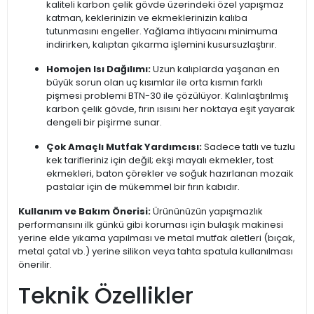
kaliteli karbon çelik gövde üzerindeki özel yapışmaz
katman, keklerinizin ve ekmeklerinizin kalıba
tutunmasını engeller. Yağlama ihtiyacını minimuma
indirirken, kalıptan çıkarma işlemini kusursuzlaştırır.
Homojen Isı Dağılımı:
Uzun kalıplarda yaşanan en
büyük sorun olan uç kısımlar ile orta kısmın farklı
pişmesi problemi BTN-30 ile çözülüyor. Kalınlaştırılmış
karbon çelik gövde, fırın ısısını her noktaya eşit yayarak
dengeli bir pişirme sunar.
Çok Amaçlı Mutfak Yardımcısı:
Sadece tatlı ve tuzlu
kek tarifleriniz için değil; ekşi mayalı ekmekler, tost
ekmekleri, baton çörekler ve soğuk hazırlanan mozaik
pastalar için de mükemmel bir fırın kabıdır.
Kullanım ve Bakım Önerisi:
Ürününüzün yapışmazlık
performansını ilk günkü gibi koruması için bulaşık makinesi
yerine elde yıkama yapılması ve metal mutfak aletleri (bıçak,
metal çatal vb.) yerine silikon veya tahta spatula kullanılması
önerilir.
Teknik Özellikler