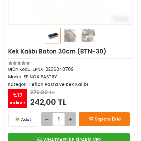
Kek Kalıbı Baton 30cm (BTN-30)
Ürün Kodu:
EPNX-2206040709
Marka:
EPİNOX PASTRY
Kategori:
Teflon Pasta ve Kek Kalıbı
276,00 TL
%12
242,00 TL
indirim
Sepete Ekle
Adet
WHATSAPP İLE SİPARİŞ VER