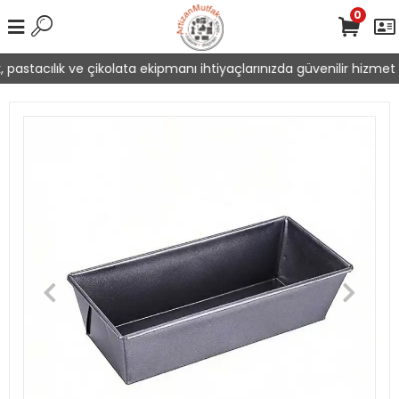
0
pastacılık ve çikolata ekipmanı ihtiyaçlarınızda güvenilir hizmet s