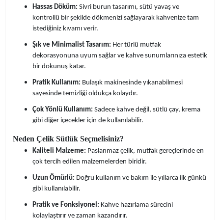
Hassas Döküm:
Sivri burun tasarımı, sütü yavaş ve
kontrollü bir şekilde dökmenizi sağlayarak kahvenize tam
istediğiniz kıvamı verir.
Şık ve Minimalist Tasarım:
Her türlü mutfak
dekorasyonuna uyum sağlar ve kahve sunumlarınıza estetik
bir dokunuş katar.
Pratik Kullanım:
Bulaşık makinesinde yıkanabilmesi
sayesinde temizliği oldukça kolaydır.
Çok Yönlü Kullanım:
Sadece kahve değil, sütlü çay, krema
gibi diğer içecekler için de kullanılabilir.
Neden Çelik Sütlük Seçmelisiniz?
Kaliteli Malzeme:
Paslanmaz çelik, mutfak gereçlerinde en
çok tercih edilen malzemelerden biridir.
Uzun Ömürlü:
Doğru kullanım ve bakım ile yıllarca ilk günkü
gibi kullanılabilir.
Pratik ve Fonksiyonel:
Kahve hazırlama sürecini
kolaylaştırır ve zaman kazandırır.