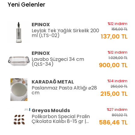
Yeni Gelenler
EPINOX
%12 indirim
156,00 TL
Leylak Tek Yağlık Sirkelik 200
ml (LTS-02)
137,00 TL
EPINOX
%12 indirim
1.026,00 TL
Lavabo Süzgeci 34 cm
(QLS-34)
900,00 TL
KARADAĞ METAL
%14 indirim
250,00 TL
Paslanmaz Pasta Altlığı ⌀28
cm
215,00 TL
Greyas Moulds
%27 indirim
801,02 TL
Polikarbon Special Pralin
Çikolata Kalıbı 8-15 gr |
586,46 TL
Cm-3416