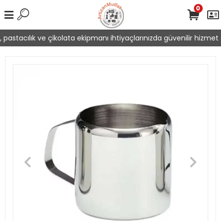
0
pastacılık ve çikolata ekipmanı ihtiyaçlarınızda güvenilir hizmet s