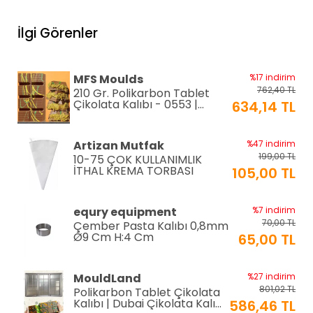
equry equipment
%33 indirim
1.306,80 TL
Mayonez Kabı 0,7 mm Ø28
İlgi Görenler
H:15 cm 7 LT
870,00 TL
EPİNOX PASTRY
%2 indirim
MFS Moulds
%17 indirim
192,00 TL
Silikon Çırpıcı 25 cm (SSC-
762,40 TL
210 Gr. Polikarbon Tablet
25)
188,00 TL
Çikolata Kalıbı - 0553 |
634,14 TL
Dubai Çikolata Kalıbı
EPINOX
%12 indirim
Artizan Mutfak
%47 indirim
118,80 TL
Amerikan Servis Pvc
199,00 TL
10-75 ÇOK KULLANIMLIK
30x45cm (AS-10H)
105,00 TL
İTHAL KREMA TORBASI
105,00 TL
EPINOX
%12 indirim
equry equipment
%7 indirim
118,80 TL
Amerikan Servis Pvc
70,00 TL
Çember Pasta Kalıbı 0,8mm
30x45cm (AS-10G)
105,00 TL
Ø9 Cm H:4 Cm
65,00 TL
EPINOX
%12 indirim
MouldLand
%27 indirim
118,80 TL
Amerikan Servis Pvc
801,02 TL
Polikarbon Tablet Çikolata
30x45cm (AS-10F)
105,00 TL
Kalıbı | Dubai Çikolata Kalıbı
586,46 TL