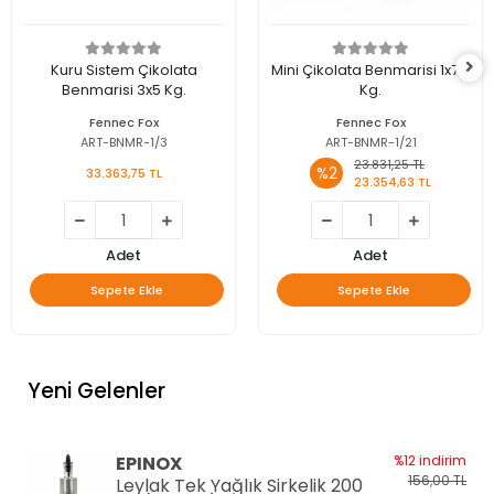
Kuru Sistem Çikolata
Mini Çikolata Benmarisi 1x7,5
Benmarisi 3x5 Kg.
Kg.
Fennec Fox
Fennec Fox
ART-BNMR-1/3
ART-BNMR-1/21
23.831,25 TL
%2
33.363,75 TL
23.354,63 TL
Adet
Adet
Sepete Ekle
Sepete Ekle
Yeni Gelenler
EPINOX
%12 indirim
156,00 TL
Leylak Tek Yağlık Sirkelik 200