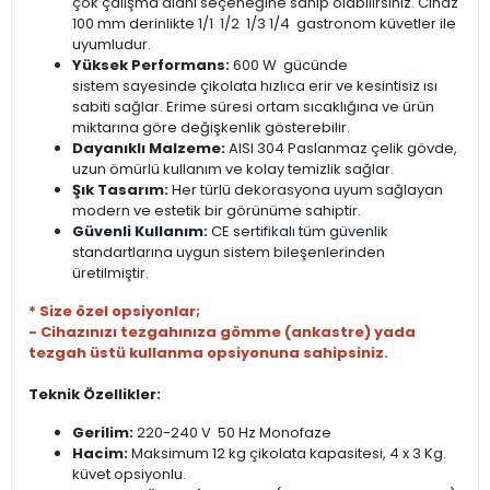
çok çalışma alanı seçeneğine sahip olabilirsiniz. Cihaz
100 mm derinlikte 1/1 1/2 1/3 1/4 gastronom küvetler ile
uyumludur.
Yüksek Performans:
600 W gücünde
sistem sayesinde çikolata hızlıca erir ve kesintisiz ısı
sabiti sağlar. Erime süresi ortam sıcaklığına ve ürün
miktarına göre değişkenlik gösterebilir.
Dayanıklı Malzeme:
AISI 304 Paslanmaz çelik gövde,
uzun ömürlü kullanım ve kolay temizlik sağlar.
Şık Tasarım:
Her türlü dekorasyona uyum sağlayan
modern ve estetik bir görünüme sahiptir.
Güvenli Kullanım:
CE sertifikalı tüm güvenlik
standartlarına uygun sistem bileşenlerinden
üretilmiştir.
* Size özel opsiyonlar;
- Cihazınızı tezgahınıza gömme (ankastre) yada
tezgah üstü kullanma opsiyonuna sahipsiniz.
Teknik Özellikler:
Gerilim:
220-240 V 50 Hz Monofaze
Hacim:
Maksimum 12 kg çikolata kapasitesi, 4 x 3 Kg.
küvet opsiyonlu.