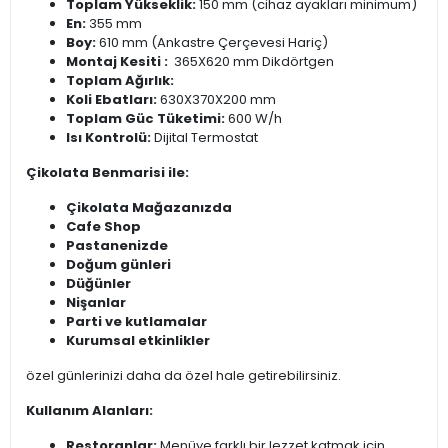
Toplam Yükseklik:
150 mm (cihaz ayakları minimum)
En:
355 mm
Boy:
610 mm (Ankastre Çerçevesi Hariç)
Montaj Kesiti :
365X620 mm Dikdörtgen
Toplam Ağırlık:
Koli Ebatları:
630X370X200 mm
Toplam Güc Tüketimi:
600 W/h
Isı Kontrolü:
Dijital Termostat
Çikolata Benmarisi ile:
Çikolata Mağazanızda
Cafe Shop
Pastanenizde
Doğum günleri
Düğünler
Nişanlar
Parti ve kutlamalar
Kurumsal etkinlikler
özel günlerinizi daha da özel hale getirebilirsiniz.
Kullanım Alanları:
Restoranlar:
Menüye farklı bir lezzet katmak için