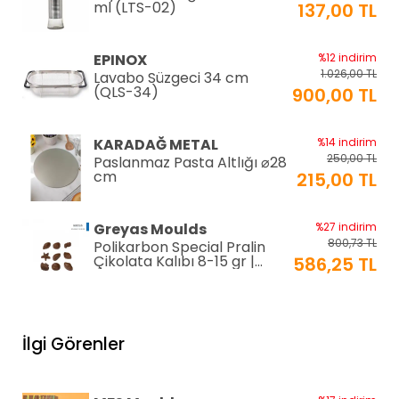
ml (LTS-02)
137,00 TL
EPINOX
%12 indirim
1.026,00 TL
Lavabo Süzgeci 34 cm
(QLS-34)
900,00 TL
KARADAĞ METAL
%14 indirim
250,00 TL
Paslanmaz Pasta Altlığı ⌀28
cm
215,00 TL
Greyas Moulds
%27 indirim
800,73 TL
Polikarbon Special Pralin
Çikolata Kalıbı 8-15 gr |
586,25 TL
Cm-3416
equry equipment
%33 indirim
1.306,80 TL
Mayonez Kabı 0,7 mm Ø28
İlgi Görenler
H:15 cm 7 LT
870,00 TL
EPİNOX PASTRY
%2 indirim