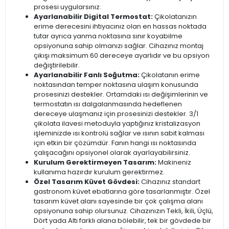
prosesi uygularsınız.
Ayarlanabilir Digital Termostat:
Çikolatanızın
erime derecesini ihtiyacınız olan en hassas noktada
tutar ayrıca yanma noktasına sınır koyabilme
opsiyonuna sahip olmanızı sağlar. Cihazınız montaj
çıkışı maksimum 60 dereceye ayarlıdır ve bu opsiyon
değiştirilebilir.
Ayarlanabilir Fanlı Soğutma:
Çikolatanın erime
noktasından temper noktasına ulaşım konusunda
prosesinizi destekler. Ortamdaki ısı değişimlerinin ve
termostatın ısı dalgalanmasında hedeflenen
dereceye ulaşmanız için prosesinizi destekler. 3/1
çikolata ilavesi metoduyla yaptığınız kristalizasyon
işleminizde ısı kontrolü sağlar ve ısının sabit kalması
için etkin bir çözümdür. Fanın hangi ısı noktasında
çalışacağını opsiyonel olarak ayarlayabilirsiniz.
Kurulum Gerektirmeyen Tasarım:
Makineniz
kullanıma hazırdır kurulum gerektirmez.
Özel Tasarım Küvet Gövdesi:
Cihazınız standart
gastronom küvet ebatlarına göre tasarlanmıştır. Özel
tasarım küvet alanı sayesinde bir çok çalışma alanı
opsiyonuna sahip olursunuz. Cihazınızın Tekli, İkili, Üçlü,
Dört yada Altı farklı alana bölebilir, tek bir gövdede bir