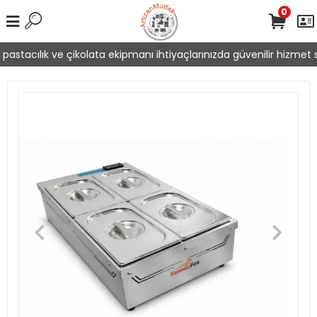
0
astacılık ve çikolata ekipmanı ihtiyaçlarınızda güvenilir hizmet su